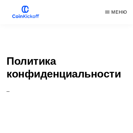
Перейти
МЕНЮ
к
основному
БРОСОК
МОНЕТЫ
содержанию
Политика
конфиденциальности