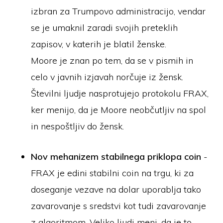
izbran za Trumpovo administracijo, vendar
se je umaknil zaradi svojih preteklih
zapisov, v katerih je blatil ženske.
Moore je znan po tem, da se v pismih in
celo v javnih izjavah norčuje iz žensk.
Številni ljudje nasprotujejo protokolu FRAX,
ker menijo, da je Moore neobčutljiv na spol
in nespoštljiv do žensk.
Nov mehanizem stabilnega priklopa coin
-
FRAX je edini stabilni coin na trgu, ki za
doseganje vezave na dolar uporablja tako
zavarovanje s sredstvi kot tudi zavarovanje
z algoritmom. Veliko ljudi meni, da je to