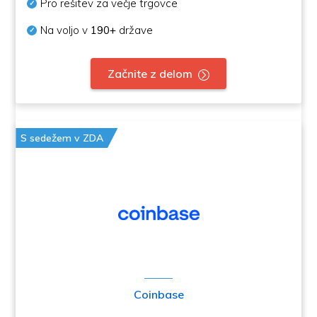
Pro rešitev za večje trgovce
Na voljo v
190+
države
Začnite z delom
S sedežem v ZDA
Coinbase