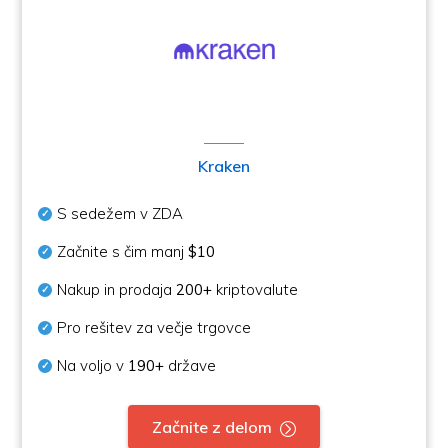
Kraken
S sedežem v ZDA
Začnite s čim manj
$10
Nakup in prodaja
200+
kriptovalute
Pro rešitev za večje trgovce
Na voljo v
190+
države
Začnite z delom