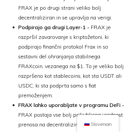
FRAX je po drugi strani veliko bolj
decentraliziran in se upravlja na verigi.
Podpirajo ga drugi Layer-1 -
FRAX je
razpršil zavarovanje s kriptožetoni, ki
podpirajo finančni protokol Frax in so
Avtorske pravice © 2026 Brilliant British Ltd, ki trguje kot Coin Kickoff
Številka podjetja 10490224
Naslov: 2. nadstropje 167-169 Great Portland Street, London, Združeno
sestavni del ohranjanja stabilnega
kraljestvo, W1W 5PF
FRAXcoin, vezanega na $1. To je veliko bolj
Vsebina je informativnega značaja in ni naložbeni nasvet. Pretekla
uspešnost ni pokazatelj prihodnjih rezultatov. Vlaganje v kriptovalute je
povezano s tveganjem.
razpršeno kot stablecoins, kot sta USDT ali
Kriptovalute ne ureja britanski organ za finančno poslovanje in ni predmet
USDC, ki sta podprta samo s fiat
zaščite v okviru odškodninske sheme za finančne storitve Združenega
kraljestva ali v pristojnosti službe finančnega varuha človekovih pravic
Združenega kraljestva (Financial Ombudsman Service). Vlaganje v
premoženjem.
kriptovaluto je povezano s tveganjem in kriptovaluta lahko pridobi na
vrednosti ali pa izgubi del vrednosti ali celotno vrednost. Za dobiček od
FRAX lahko uporabljate v programu DeFi -
prodaje kriptovalute se lahko uporablja davek na kapitalski dobiček.
FRAX postaja vse bolj priljubljena vrednost
DOMOV
O
PRAVILNIK O ZASEBNOSTI
PIŠITE NAM
prenosa na decentraliziranih platformah.
Slovenian