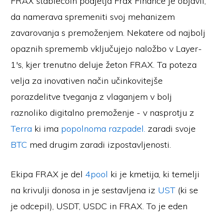
FRAX stablecoin podjetja Frax Finance je objavil,
da namerava spremeniti svoj mehanizem
zavarovanja s premoženjem. Nekatere od najbolj
opaznih sprememb vključujejo naložbo v Layer-
1's, kjer trenutno deluje žeton FRAX. Ta poteza
velja za inovativen način učinkovitejše
porazdelitve tveganja z vlaganjem v bolj
raznoliko digitalno premoženje - v nasprotju z
Terra
ki ima
popolnoma razpadel.
zaradi svoje
BTC
med drugim zaradi izpostavljenosti.
Ekipa FRAX je del
4pool
ki je kmetija, ki temelji
na krivulji donosa in je sestavljena iz
UST
(ki se
je odcepil), USDT, USDC in FRAX. To je eden