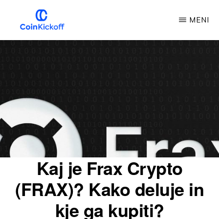
Preskoči
MENI
na
glavno
COIN
IZKORIŠČANJE
vsebino
Kaj je Frax Crypto
(FRAX)? Kako deluje in
kje ga kupiti?