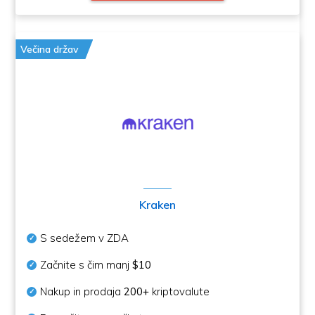
Večina držav
Kraken
S sedežem v ZDA
Začnite s čim manj
$10
Nakup in prodaja
200+
kriptovalute