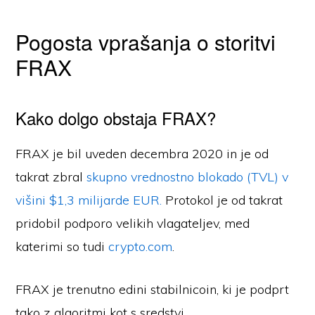
Pogosta vprašanja o storitvi
FRAX
Kako dolgo obstaja FRAX?
FRAX je bil uveden decembra 2020 in je od
takrat zbral
skupno vrednostno blokado (TVL) v
višini $1,3 milijarde EUR.
Protokol je od takrat
pridobil podporo velikih vlagateljev, med
katerimi so tudi
crypto.com
.
FRAX je trenutno edini stabilnicoin, ki je podprt
tako z algoritmi kot s sredstvi.