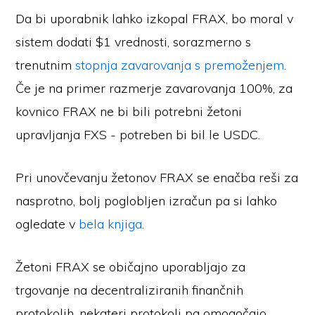
Da bi uporabnik lahko izkopal FRAX, bo moral v
sistem dodati $1 vrednosti, sorazmerno s
trenutnim
stopnja zavarovanja s premoženjem
.
Če je na primer razmerje zavarovanja 100%, za
kovnico FRAX ne bi bili potrebni žetoni
upravljanja FXS - potreben bi bil le USDC.
Pri unovčevanju žetonov FRAX se enačba reši za
nasprotno, bolj poglobljen izračun pa si lahko
ogledate v
bela knjiga
.
Žetoni FRAX se običajno uporabljajo za
trgovanje na decentraliziranih finančnih
protokolih, nekateri protokoli pa omogočajo