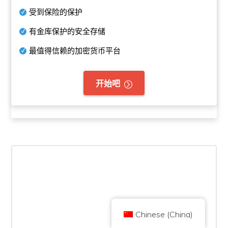
受到保险的保护
有金库保护的安全存储
最值得信赖的加密货币平台
开始吧
Copyright © 2026 Brilliant British Ltd trading as Coin Kickoff 版权所有
公司编号10490224
地址:3rd Floor Great Titchfield House, 14-18 Great Titchfield Street,
London, United Kingdom, W1W 8BD
内容是为了提供信息，而不是投资建议。过去的业绩并不代表未来的结果。投
资加密货币是有风险的。
加密货币不受英国金融行为监管局的监管，不受英国金融服务补偿计划的保
护，也不在英国金融申诉专员服务的管辖范围内。投资加密货币是有风险的，
加密货币可能会增值，或失去部分或全部价值。资本利得税可能适用于加密货
币销售的利润。
首页
关于
隐私政策
联系我们
Chinese (China)