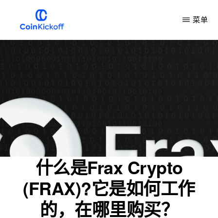
跳
菜单
到
主
COIN
开
要
球
内
容
什么是Frax Crypto
(FRAX)?它是如何工作
的，在哪里购买？