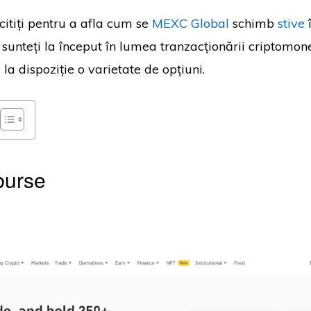
citiți pentru a afla cum se
MEXC Global
schimb
stive
sunteți la început în lumea tranzacționării criptomon
 la dispoziție o varietate de opțiuni.
burse