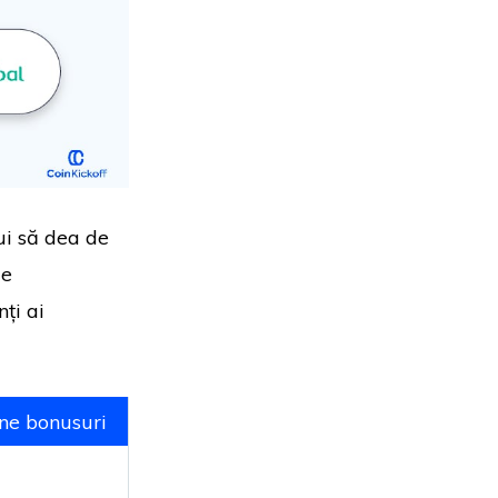
ui să dea de
ie
ți ai
ne bonusuri