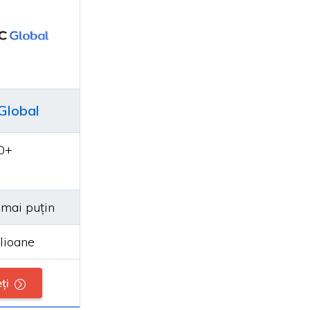
Global
0+
 mai puțin
lioane
ți