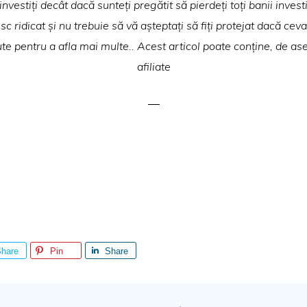
nvestiți decât dacă sunteți pregătit să pierdeți toți banii invest
risc ridicat și nu trebuie să vă așteptați să fiți protejat dacă ce
te pentru a afla mai multe.. Acest articol poate conține, de as
afiliate
hare
Pin
Share