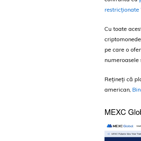
restricționate
Cu toate aces
criptomonede 
pe care o ofer
numeroasele sa
Rețineți că p
american,
Bin
MEXC Glo