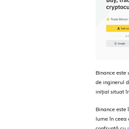
Binance este 
de inginerul 
inițial situat 
Binance este 
lume în ceea 
confruntă cu