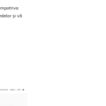
împotriva
edelor și vă