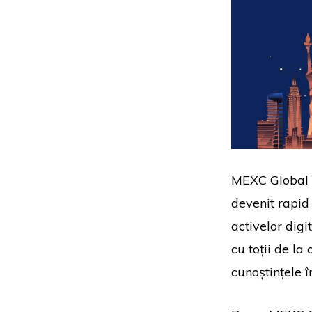
MEXC Global E
devenit rapid
activelor dig
cu toții de la
cunoștințele î