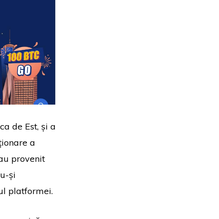
a de Est, și a
ționare a
 au provenit
du-și
ul platformei.