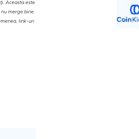
iți. Aceasta este
va nu merge bine.
emenea, link-uri