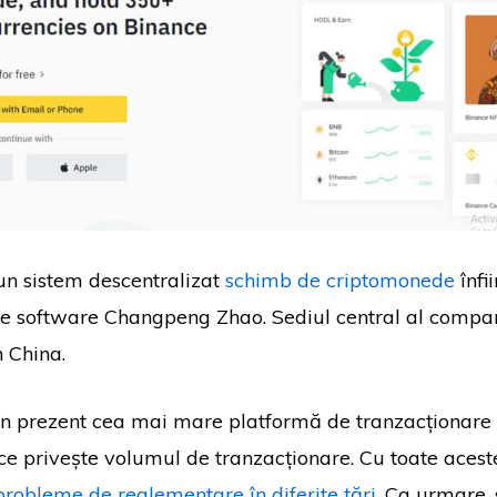
un sistem descentralizat
schimb de criptomonede
înfi
de software Changpeng Zhao. Sediul central al compan
în China.
în prezent cea mai mare platformă de tranzacționare 
ce privește volumul de tranzacționare. Cu toate acest
probleme de reglementare în diferite țări
. Ca urmare, 