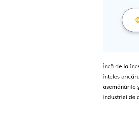
Încă de la înce
înțeles oricăr
asemănările și
industriei de