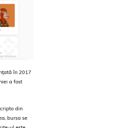
ințată în 2017
iei a fost
cripto din
ea, bursa se
site-ul este