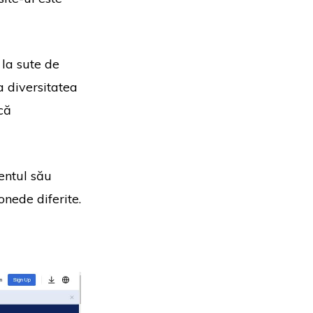
la sute de
a diversitatea
că
entul său
onede diferite.