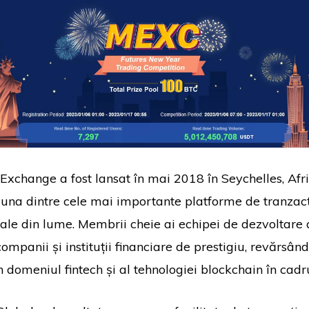
xchange a fost lansat în mai 2018 în Seychelles, Afric
 una dintre cele mai importante platforme de tranzac
itale din lume. Membrii cheie ai echipei de dezvoltare
 companii și instituții financiare de prestigiu, revărsân
n domeniul fintech și al tehnologiei blockchain în cadr