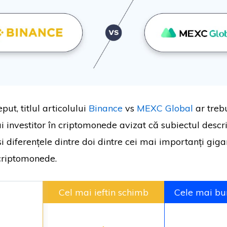
put, titlul articolului
Binance
vs
MEXC Global
ar treb
ui investitor în criptomonede avizat că subiectul descr
 diferențele dintre doi dintre cei mai importanți gigan
 criptomonede.
Cel mai ieftin schimb
Cele mai bu