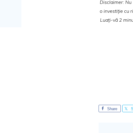
Disclaimer: Nu i
o investiție cu 
Luați-vă 2 minu
Share
S