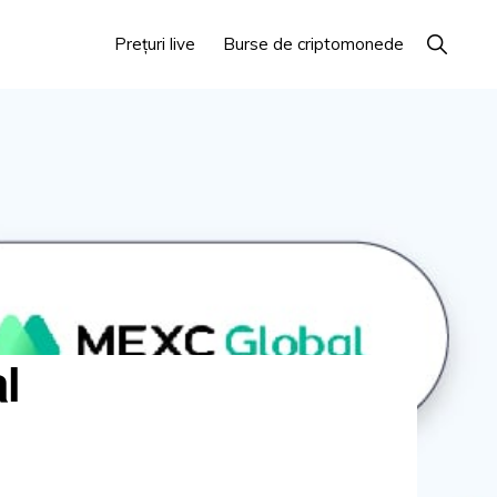
Arată
Prețuri live
Burse de criptomonede
căutare
l