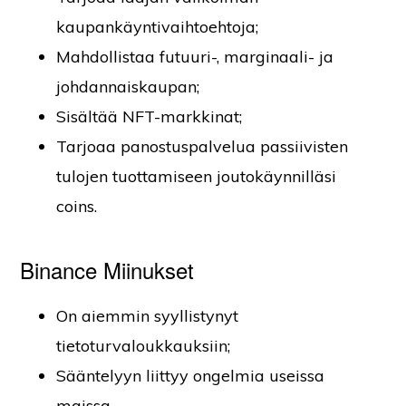
kaupankäyntivaihtoehtoja;
Mahdollistaa futuuri-, marginaali- ja
johdannaiskaupan;
Sisältää NFT-markkinat;
Tarjoaa panostuspalvelua passiivisten
tulojen tuottamiseen joutokäynnilläsi
coins.
Binance Miinukset
On aiemmin syyllistynyt
tietoturvaloukkauksiin;
Sääntelyyn liittyy ongelmia useissa
maissa.