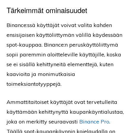
Tärkeimmät ominaisuudet
Binance:ssä käyttäjät voivat valita kahden
ensisijaisen käyttöliittymän välillä käydessään
spot-kauppaa. Binance:n peruskäyttöliittymä
sopii paremmin aloitteleville käyttäjille, koska
se ei sisällä kehittyneitä elementtejä, kuten
kaavioita ja monimutkaisia
toimeksiantotyyppejä.
Ammattitaitoiset käyttäjät ovat tervetulleita
käyttämään kehittynyttä kaupankäyntialustaa,
joka on merkitty seuraavasti
Binance Pro
.
Täällä spot-kaupankäynnin kojelaudalla on