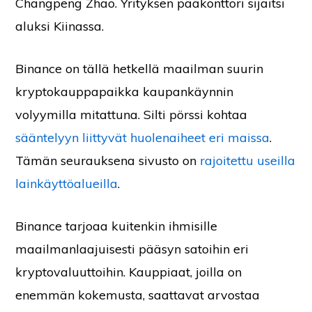
Changpeng Zhao. Yrityksen pääkonttori sijaitsi
aluksi Kiinassa.
Binance on tällä hetkellä maailman suurin
kryptokauppapaikka kaupankäynnin
volyymilla mitattuna. Silti pörssi kohtaa
sääntelyyn liittyvät huolenaiheet eri maissa
.
Tämän seurauksena sivusto on
rajoitettu useilla
lainkäyttöalueilla
.
Binance tarjoaa kuitenkin ihmisille
maailmanlaajuisesti pääsyn satoihin eri
kryptovaluuttoihin. Kauppiaat, joilla on
enemmän kokemusta, saattavat arvostaa