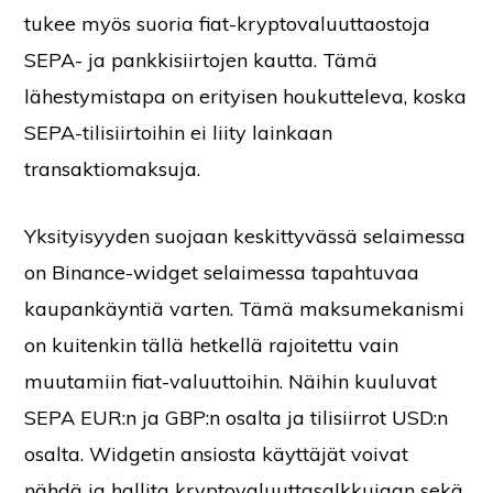
tukee myös suoria fiat-kryptovaluuttaostoja
SEPA- ja pankkisiirtojen kautta. Tämä
lähestymistapa on erityisen houkutteleva, koska
SEPA-tilisiirtoihin ei liity lainkaan
transaktiomaksuja.
Yksityisyyden suojaan keskittyvässä selaimessa
on Binance-widget selaimessa tapahtuvaa
kaupankäyntiä varten. Tämä maksumekanismi
on kuitenkin tällä hetkellä rajoitettu vain
muutamiin fiat-valuuttoihin. Näihin kuuluvat
SEPA EUR:n ja GBP:n osalta ja tilisiirrot USD:n
osalta. Widgetin ansiosta käyttäjät voivat
nähdä ja hallita kryptovaluuttasalkkujaan sekä