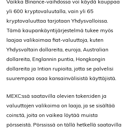
Vaikka Binance-vaihdossa voi käydä kauppaa
yli 600 kryptovaluutalla, vain yli 65
kryptovaluuttaa tarjotaan Yhdysvalloissa.
Tämä kaupankäyntijärjestelmä tukee myös
laajaa valikoimaa fiat-valuuttoja, kuten
Yhdysvaltain dollareita, euroja, Australian
dollareita, Englannin puntia, Hongkongin
dollareita ja Intian rupioita, jotta se palvelisi
suurempaa osaa kansainvälisistä käyttäjistä.
MEXC:ssä saatavilla olevien token:iden ja
valuuttojen valikoima on laaja, ja se sisältää
coins:tä, joita on vaikea löytää muista
pörsseistä. Pörssissä on tällä hetkellä saatavilla