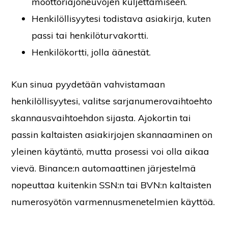
moottoriajoneuvojen kuljettamiseen.
Henkilöllisyytesi todistava asiakirja, kuten
passi tai henkilöturvakortti.
Henkilökortti, jolla äänestät.
Kun sinua pyydetään vahvistamaan
henkilöllisyytesi, valitse sarjanumerovaihtoehto
skannausvaihtoehdon sijasta. Ajokortin tai
passin kaltaisten asiakirjojen skannaaminen on
yleinen käytäntö, mutta prosessi voi olla aikaa
vievä. Binance:n automaattinen järjestelmä
nopeuttaa kuitenkin SSN:n tai BVN:n kaltaisten
numerosyötön varmennusmenetelmien käyttöä.