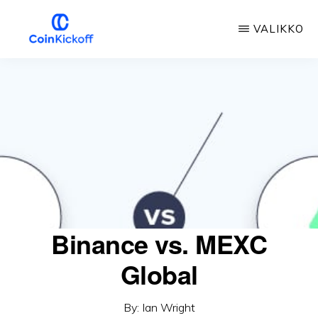
Siirry
VALIKKO
pääsisältöön
COIN
ALOITUSPOTKU
Binance vs. MEXC
Global
By:
Ian Wright