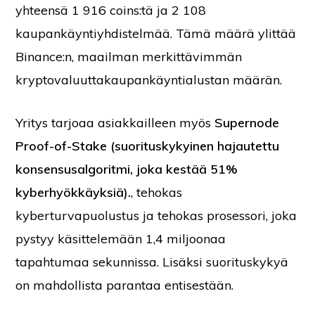
yhteensä 1 916 coins:tä ja 2 108
kaupankäyntiyhdistelmää. Tämä määrä ylittää
Binance:n, maailman merkittävimmän
kryptovaluuttakaupankäyntialustan määrän.
Yritys tarjoaa asiakkailleen myös
Supernode
Proof-of-Stake (suorituskykyinen hajautettu
konsensusalgoritmi, joka kestää 51%
kyberhyökkäyksiä).
, tehokas
kyberturvapuolustus ja tehokas prosessori, joka
pystyy käsittelemään 1,4 miljoonaa
tapahtumaa sekunnissa. Lisäksi suorituskykyä
on mahdollista parantaa entisestään.