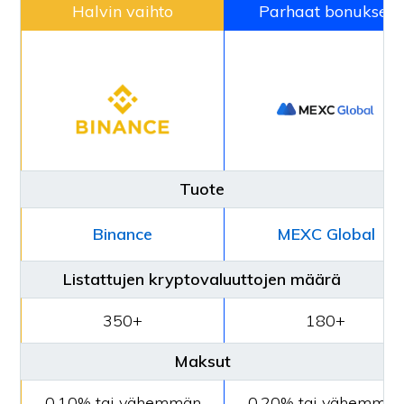
Halvin vaihto
Parhaat bonukset
Tuote
Binance
MEXC Global
Listattujen kryptovaluuttojen määrä
350+
180+
Maksut
0.10% tai vähemmän
0,20% tai vähemmän