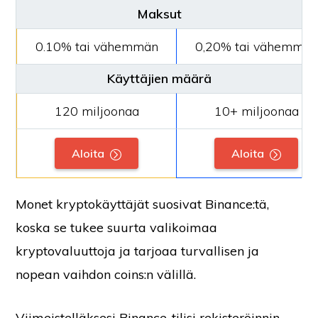
Maksut
0.10% tai vähemmän
0,20% tai vähemmän
Käyttäjien määrä
120 miljoonaa
10+ miljoonaa
Aloita
Aloita
Monet kryptokäyttäjät suosivat Binance:tä,
koska se tukee suurta valikoimaa
kryptovaluuttoja ja tarjoaa turvallisen ja
nopean vaihdon coins:n välillä.
Viimeistelläksesi Binance-tilisi rekisteröinnin