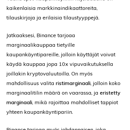
kaikenlaisia markkinaindikaattoreita,
tilauskirjoja ja erilaisia tilaustyyppejä.
Jatkaaksesi, Binance tarjoaa
marginaalikauppaa tietyille
kaupankäyntipareille, jolloin käyttäjät voivat
käydä kauppaa jopa 10x vipuvaikutuksella
joillakin kryptovaluutoilla. On myös
mahdollisuus valita
ristimarginaali
, jolloin koko
marginaalitilin määrä on vaarassa, ja
eristetty
marginaali
, mikä rajoittaa mahdolliset tappiot
yhteen kaupankäyntipariin.
Binance tarjoaa myös johdannaisen, joka