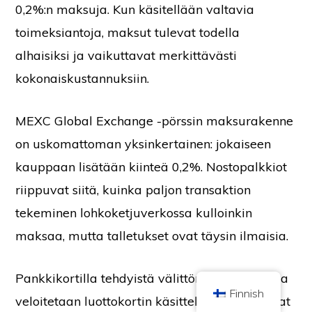
0,2%:n maksuja. Kun käsitellään valtavia
toimeksiantoja, maksut tulevat todella
alhaisiksi ja vaikuttavat merkittävästi
kokonaiskustannuksiin.
Copyright © 2026 Brilliant British Ltd, joka toimii nimellä Coin Kickoff.
Yrityksen numero 10490224
MEXC Global Exchange -pörssin maksurakenne
Osoite: Kerros 167-169 Great Portland Street, Lontoo, Yhdistynyt
kuningaskunta, W1W 5PF.
on uskomattoman yksinkertainen: jokaiseen
Sisältö on tarkoitettu tiedotustarkoituksiin eikä se ole sijoitusneuvontaa.
Aiemmat tulokset eivät ole osoitus tulevista tuloksista. Kryptovaluuttaan
kauppaan lisätään kiinteä 0,2%. Nostopalkkiot
sijoittamiseen liittyy riski.
Kryptovaluutta ei ole Yhdistyneen kuningaskunnan Financial Conduct
riippuvat siitä, kuinka paljon transaktion
Authorityn sääntelemä, eikä se kuulu Yhdistyneen kuningaskunnan
Financial Services Compensation Scheme -järjestelmän mukaisen suojan
piiriin tai Yhdistyneen kuningaskunnan rahoitusasiamiespalvelun
tekeminen lohkoketjuverkossa kulloinkin
toimivallan piiriin. Kryptovaluuttaan sijoittamiseen liittyy riski, ja
kryptovaluutta voi saada arvonnousua tai menettää arvonsa osittain tai
maksaa, mutta talletukset ovat täysin ilmaisia.
kokonaan. Kryptovaluuttojen myynnistä saataviin voittoihin voidaan
soveltaa pääomatuloveroa.
ETUSIVU
TIETOJA
TIETOSUOJAKÄYTÄNTÖ
OTA YHTEYTTÄ
Pankkikortilla tehdyistä välittömistä ostoksista
Finnish
veloitetaan luottokortin käsittelijän veloittamat