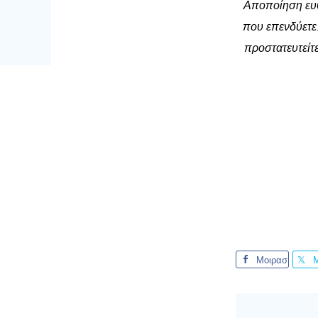
Αποποίηση ευθ
που επενδύετε.
προστατευτείτε
Μοιρασ
τείτε το
τ