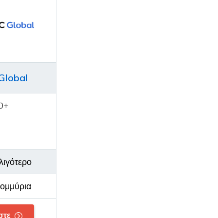
Global
0+
λιγότερο
τομμύρια
στε