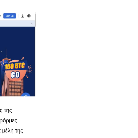
ς της
τφόρμες
 μέλη της