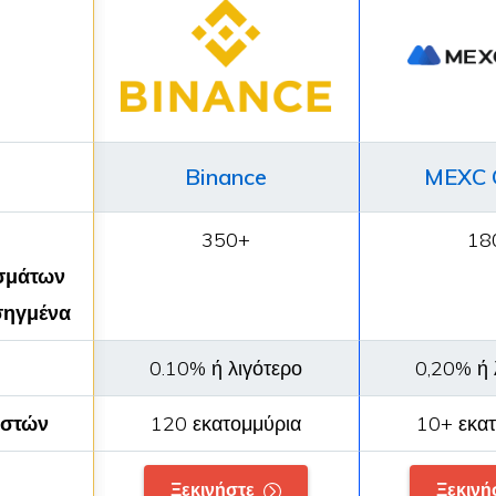
Binance
MEXC 
350+
18
σμάτων
ισηγμένα
0.10% ή λιγότερο
0,20% ή 
ηστών
120 εκατομμύρια
10+ εκα
Ξεκινήστε
Ξεκινή