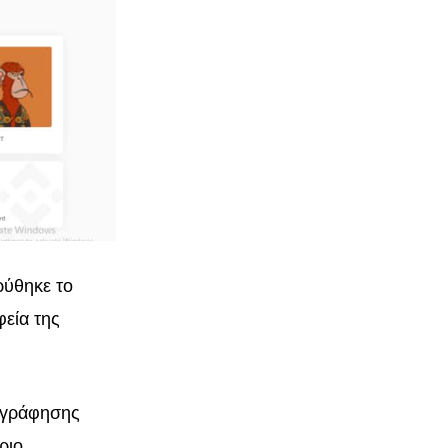
ρύθηκε το
εία της
ογράφησης
ριο