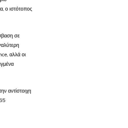
α, ο ιστότοπος
σβαση σε
γαλύτερη
ce, αλλά οι
ιγμένα
την αντίστοιχη
 65