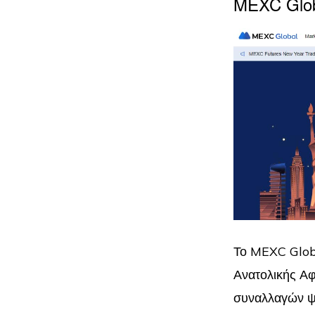
MEXC Glo
Το MEXC Globa
Ανατολικής Αφ
συναλλαγών ψη