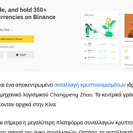
ναι ένα αποκεντρωμένο
ανταλλαγή κρυπτονομισμάτων
ιδ
μηχανικό λογισμικού Changpeng Zhao. Τα κεντρικά γραφ
κονταν αρχικά στην Κίνα.
ναι σήμερα η μεγαλύτερη πλατφόρμα συναλλαγών κρυπτ
ον αφορά τον όγκο συναλλαγών. Ωστόσο, το ανταλλακτή