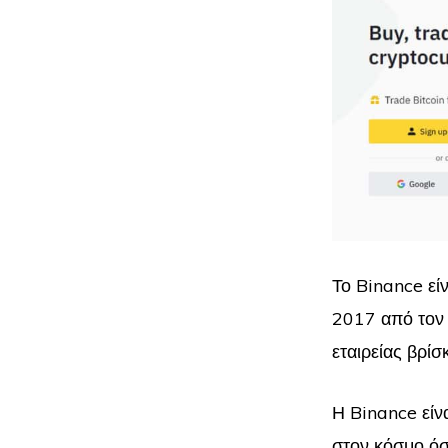
Το Binance εί
2017 από τον 
εταιρείας βρίσ
Η Binance εί
στον κόσμο όσ