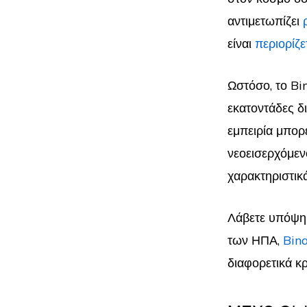
αντιμετωπίζει
είναι
περιορίζε
Ωστόσο, το Bi
εκατοντάδες δ
εμπειρία μπορε
νεοεισερχόμεν
χαρακτηριστικ
Λάβετε υπόψη 
των ΗΠΑ,
Bin
διαφορετικά κ