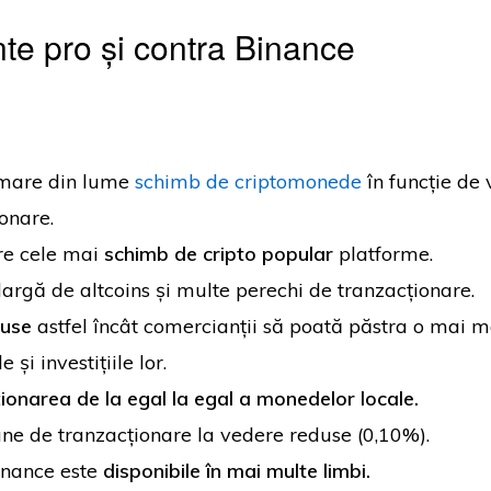
e pro și contra Binance
mare din lume
schimb de criptomonede
în funcție de
onare.
re cele mai
schimb de cripto popular
platforme.
argă de altcoins și multe perechi de tranzacționare.
duse
astfel încât comercianții să poată păstra o mai m
e și investițiile lor.
ionarea de la egal la egal a monedelor locale.
ne de tranzacționare la vedere reduse (0,10%).
inance este
disponibile în mai multe limbi.