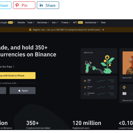
hare
Pin
Share