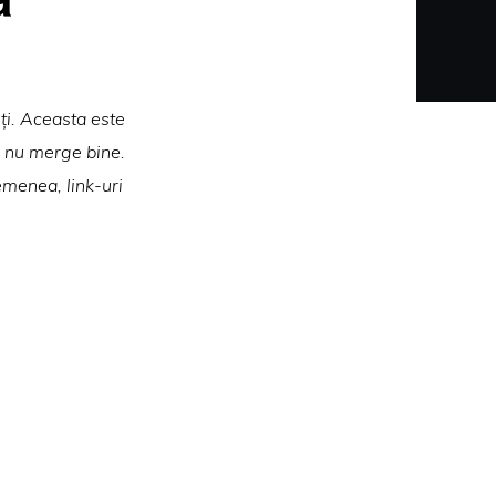
iți. Aceasta este
va nu merge bine.
emenea, link-uri