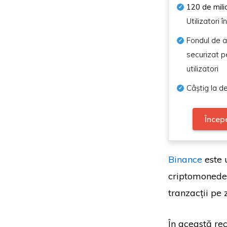
120 de mili
Utilizatori î
Fondul de a
securizat p
utilizatori
Câștig la d
Încep
Binance
este 
criptomonedel
tranzacții pe 
În această rec