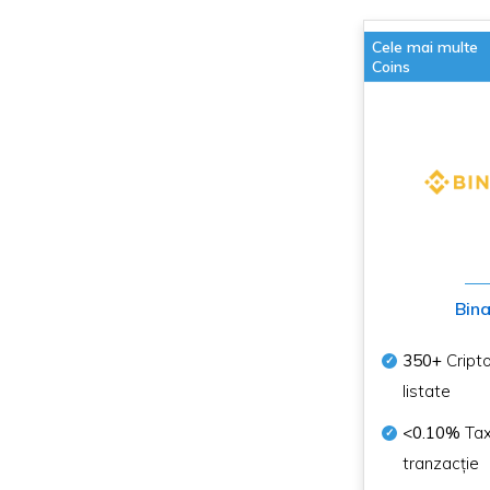
Cele mai multe
Coins
Bin
350+
Cript
listate
<0.10%
Tax
tranzacție