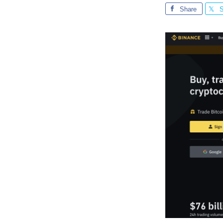
Share
S