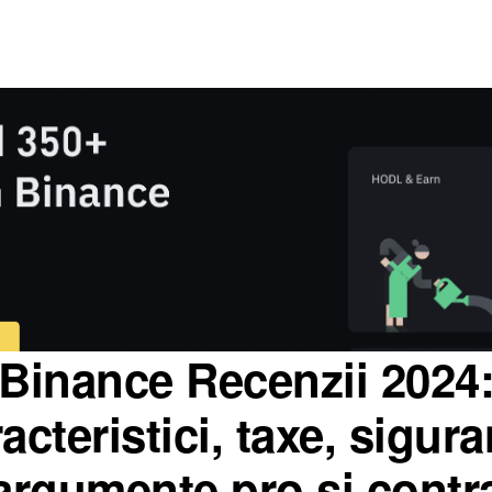
Binance Recenzii 2024
acteristici, taxe, sigura
argumente pro și contr