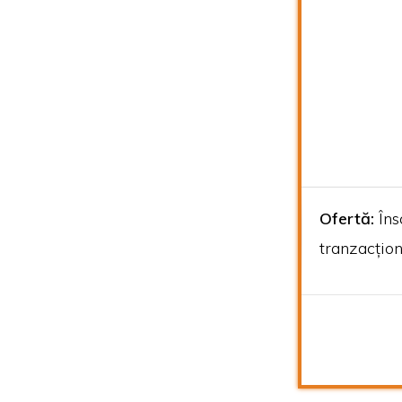
Ofertă:
Îns
tranzacțion