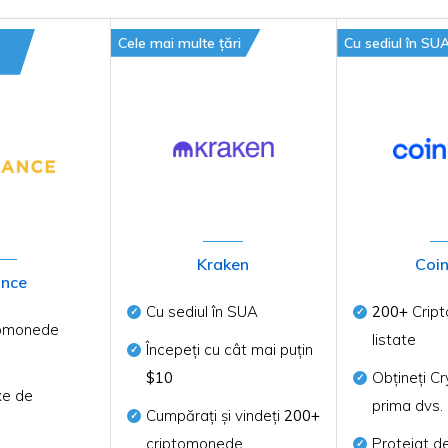
Cele mai multe țări
Cu sediul în SU
Kraken
Coi
ance
Cu sediul în SUA
200+
Crip
omonede
listate
Începeți cu cât mai puțin
$10
Obțineți C
e de
prima dvs. 
Cumpărați și vindeți
200+
criptomonede
Protejat d