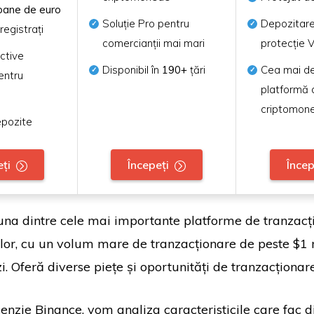
oane de euro
Soluție Pro pentru
Depozitare
nregistrați
comercianții mai mari
protecție V
ctive
Disponibil în
190+
țări
Cea mai de
entru
platformă 
criptomon
epozite
eți
Începeți
Încep
una dintre cele mai importante platforme de tranzacț
or, cu un volum mare de tranzacționare de peste $1 
zi. Oferă diverse piețe și oportunități de tranzacționar
enzie Binance, vom analiza caracteristicile care fac d