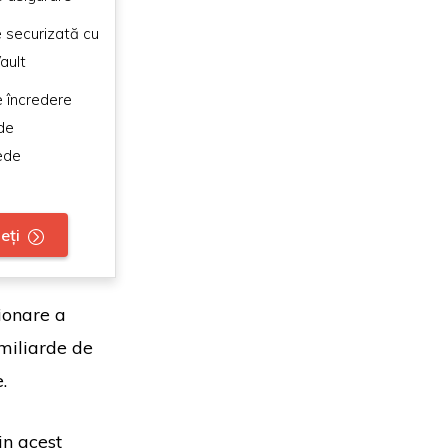
 securizată cu
ault
 încredere
de
ede
eți
ionare a
miliarde de
e.
in acest