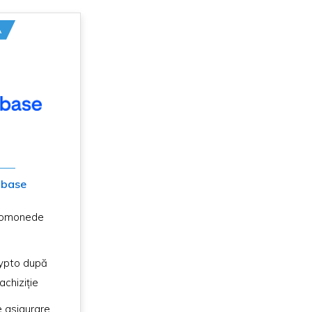
A
nbase
tomonede
rypto după
achiziție
e asigurare