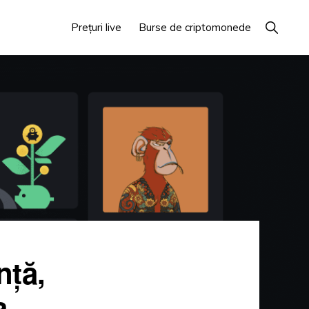
Arată
Prețuri live
Burse de criptomonede
căutare
:
nță,
a