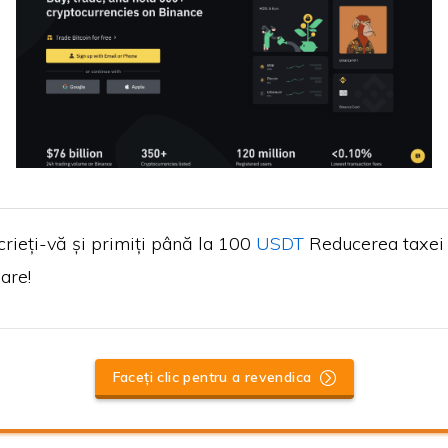
crieți-vă și primiți până la 100
USDT
Reducerea taxei
are!
Faceți clic pentru a revendica