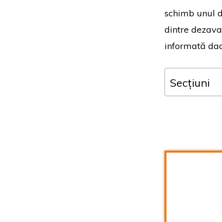
schimb unul d
dintre dezavan
informată dac
Secțiuni