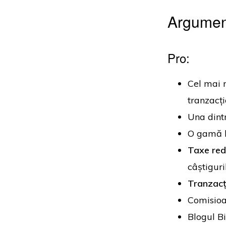
Argument
Pro:
Cel mai 
tranzacți
Una dint
O gamă l
Taxe re
câștiguril
Tranzacț
Comisioa
Blogul B