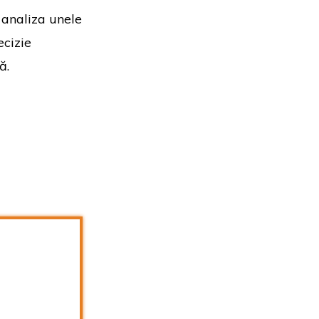
 analiza unele
ecizie
ă.