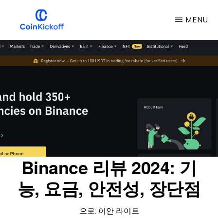
주
MENU
요
콘
COIN
킥
텐
오
프
츠
로
건
너
뛰
기
Binance 리뷰 2024: 기
능, 요금, 안전성, 장단점
으로:
이안 라이트