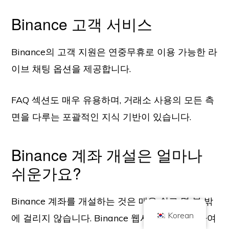
Binance 고객 서비스
Binance의 고객 지원은 연중무휴로 이용 가능한 라
이브 채팅 옵션을 제공합니다.
FAQ 섹션도 매우 유용하며, 거래소 사용의 모든 측
저작권 © 2026 브릴리언트 브리티시 주식회사는 Coin 킥오프로 거래합니다.
회사 번호 10490224
면을 다루는 포괄적인 지식 기반이 있습니다.
주소 2층 167-169 그레이트 포틀랜드 스트리트, 런던, 영국, W1W 5PF
콘텐츠는 정보 제공을 목적으로 하며 투자 조언이 아닙니다. 과거 성과가 미래
결과를 보장하는 것은 아닙니다. 암호화폐 투자에는 위험이 따릅니다.
Binance 계좌 개설은 얼마나
암호화폐는 영국 금융행위감독청의 규제를 받지 않으며, 영국 금융 서비스 보상
제도 또는 영국 금융 옴부즈만 서비스의 관할 범위 내에서 보호 대상이 아닙니
쉬운가요?
다. 암호화폐 투자에는 위험이 수반되며 암호화폐는 가치가 상승하거나 일부 또
는 전부의 가치를 잃을 수 있습니다. 암호화폐 판매 수익에는 자본 이득세가 적
용될 수 있습니다.
홈
정보
개인정보 보호정책
문의하기
Binance 계좌를 개설하는 것은 매우 쉽고 몇 분 밖
Korean
에 걸리지 않습니다. Binance 웹사이트로 이동하여