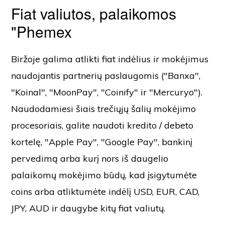
Fiat valiutos, palaikomos
"Phemex
Biržoje galima atlikti fiat indėlius ir mokėjimus
naudojantis partnerių paslaugomis ("Banxa",
"Koinal", "MoonPay", "Coinify" ir "Mercuryo").
Naudodamiesi šiais trečiųjų šalių mokėjimo
procesoriais, galite naudoti kredito / debeto
kortelę, "Apple Pay", "Google Pay", bankinį
pervedimą arba kurį nors iš daugelio
palaikomų mokėjimo būdų, kad įsigytumėte
coins arba atliktumėte indėlį USD, EUR, CAD,
JPY, AUD ir daugybe kitų fiat valiutų.