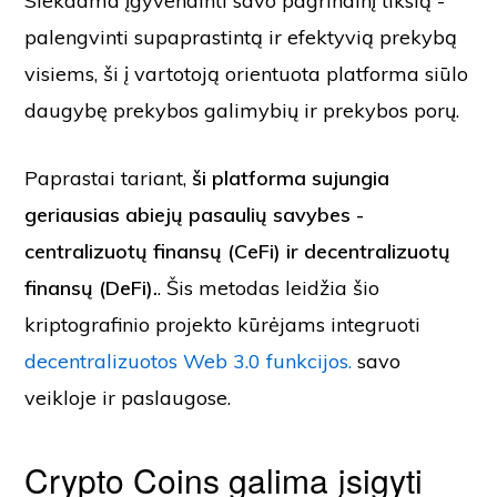
Siekdama įgyvendinti savo pagrindinį tikslą -
palengvinti supaprastintą ir efektyvią prekybą
visiems, ši į vartotoją orientuota platforma siūlo
daugybę prekybos galimybių ir prekybos porų.
Paprastai tariant,
ši platforma sujungia
geriausias abiejų pasaulių savybes -
centralizuotų finansų (CeFi) ir decentralizuotų
finansų (DeFi).
. Šis metodas leidžia šio
kriptografinio projekto kūrėjams integruoti
decentralizuotos Web 3.0 funkcijos.
savo
veikloje ir paslaugose.
Crypto Coins galima įsigyti