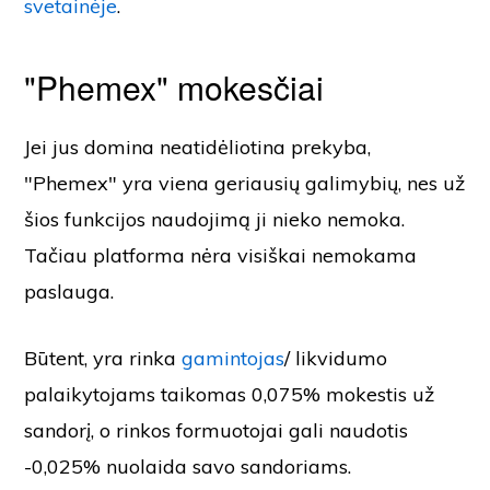
svetainėje
.
"Phemex" mokesčiai
Jei jus domina neatidėliotina prekyba,
"Phemex" yra viena geriausių galimybių, nes už
šios funkcijos naudojimą ji nieko nemoka.
Tačiau platforma nėra visiškai nemokama
paslauga.
Būtent, yra rinka
gamintojas
/ likvidumo
palaikytojams taikomas 0,075% mokestis už
sandorį, o rinkos formuotojai gali naudotis
-0,025% nuolaida savo sandoriams.