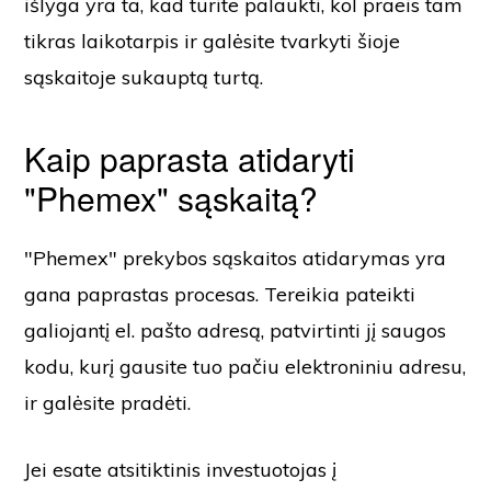
išlyga yra ta, kad turite palaukti, kol praeis tam
tikras laikotarpis ir galėsite tvarkyti šioje
sąskaitoje sukauptą turtą.
Kaip paprasta atidaryti
"Phemex" sąskaitą?
"Phemex" prekybos sąskaitos atidarymas yra
gana paprastas procesas. Tereikia pateikti
galiojantį el. pašto adresą, patvirtinti jį saugos
kodu, kurį gausite tuo pačiu elektroniniu adresu,
ir galėsite pradėti.
Jei esate atsitiktinis investuotojas į