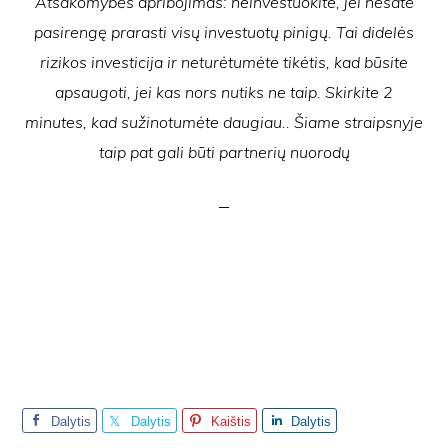
Atsakomybės apribojimas: neinvestuokite, jei nesate
pasirengę prarasti visų investuotų pinigų. Tai didelės
rizikos investicija ir neturėtumėte tikėtis, kad būsite
apsaugoti, jei kas nors nutiks ne taip. Skirkite 2
minutes, kad sužinotumėte daugiau.. Šiame straipsnyje
taip pat gali būti partnerių nuorodų
Dalytis
Dalytis
Kaištis
Dalytis