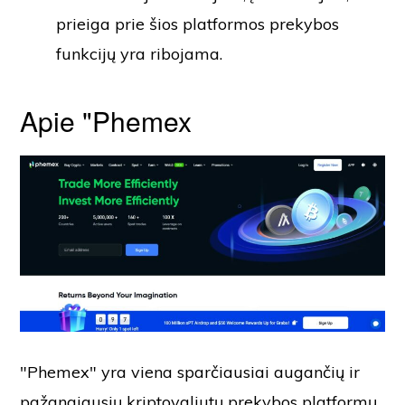
prieiga prie šios platformos prekybos
funkcijų yra ribojama.
Apie "Phemex
"Phemex" yra viena sparčiausiai augančių ir
pažangiausių kriptovaliutų prekybos platformų,