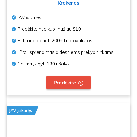
Krakenas
JAV įsikūręs
Pradėkite nuo kuo mažiau
$10
Pirkti ir parduoti
200+
kriptovaliutos
"Pro" sprendimas didesniems prekybininkams
Galima įsigyti
190+
šalys
Pradėkite
JAV įsikūręs