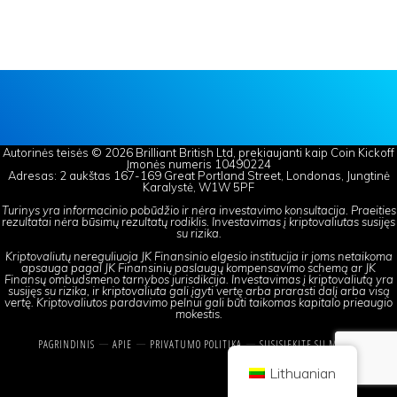
Autorinės teisės © 2026 Brilliant British Ltd, prekiaujanti kaip Coin Kickoff
Įmonės numeris 10490224
Adresas: 2 aukštas 167-169 Great Portland Street, Londonas, Jungtinė
Karalystė, W1W 5PF
Turinys yra informacinio pobūdžio ir nėra investavimo konsultacija. Praeities
rezultatai nėra būsimų rezultatų rodiklis. Investavimas į kriptovaliutas susijęs
su rizika.
Kriptovaliutų nereguliuoja JK Finansinio elgesio institucija ir joms netaikoma
apsauga pagal JK Finansinių paslaugų kompensavimo schemą ar JK
Finansų ombudsmeno tarnybos jurisdikcija. Investavimas į kriptovaliutą yra
susijęs su rizika, ir kriptovaliuta gali įgyti vertę arba prarasti dalį arba visą
vertę. Kriptovaliutos pardavimo pelnui gali būti taikomas kapitalo prieaugio
mokestis.
PAGRINDINIS
APIE
PRIVATUMO POLITIKA
SUSISIEKITE SU MUMIS
Lithuanian