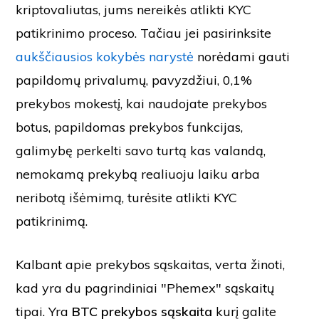
kriptovaliutas, jums nereikės atlikti KYC
patikrinimo proceso. Tačiau jei pasirinksite
aukščiausios kokybės narystė
norėdami gauti
papildomų privalumų, pavyzdžiui, 0,1%
prekybos mokestį, kai naudojate prekybos
botus, papildomas prekybos funkcijas,
galimybę perkelti savo turtą kas valandą,
nemokamą prekybą realiuoju laiku arba
neribotą išėmimą, turėsite atlikti KYC
patikrinimą.
Kalbant apie prekybos sąskaitas, verta žinoti,
kad yra du pagrindiniai "Phemex" sąskaitų
tipai. Yra
BTC prekybos sąskaita
kurį galite