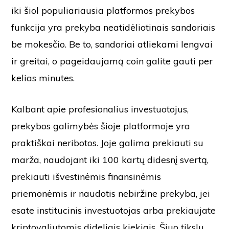
iki šiol populiariausia platformos prekybos
funkcija yra prekyba neatidėliotinais sandoriais
be mokesčio. Be to, sandoriai atliekami lengvai
ir greitai, o pageidaujamą coin galite gauti per
kelias minutes.
Kalbant apie profesionalius investuotojus,
prekybos galimybės šioje platformoje yra
praktiškai neribotos. Joje galima prekiauti su
marža, naudojant iki 100 kartų didesnį svertą,
prekiauti išvestinėmis finansinėmis
priemonėmis ir naudotis nebiržine prekyba, jei
esate institucinis investuotojas arba prekiaujate
kriptovaliutomis dideliais kiekiais. Šiuo tikslu