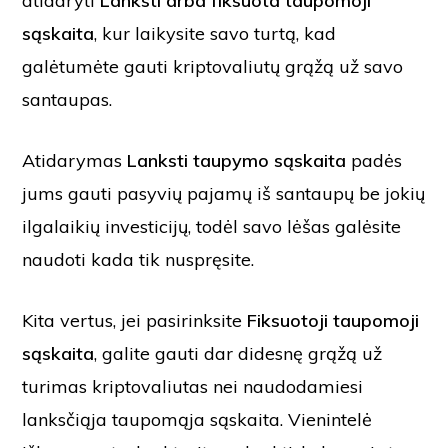
atidaryti
Lanksti arba fiksuota taupomoji
sąskaita
, kur laikysite savo turtą, kad
galėtumėte gauti kriptovaliutų grąžą už savo
santaupas.
Atidarymas
Lanksti taupymo sąskaita
padės
jums gauti pasyvių pajamų iš santaupų be jokių
ilgalaikių investicijų, todėl savo lėšas galėsite
naudoti kada tik nuspręsite.
Kita vertus, jei pasirinksite
Fiksuotoji taupomoji
sąskaita
, galite gauti dar didesnę grąžą už
turimas kriptovaliutas nei naudodamiesi
lanksčiąja taupomąja sąskaita. Vienintelė