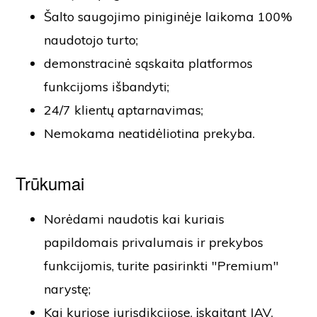
Šalto saugojimo piniginėje laikoma 100%
naudotojo turto;
demonstracinė sąskaita platformos
funkcijoms išbandyti;
24/7 klientų aptarnavimas;
Nemokama neatidėliotina prekyba.
Trūkumai
Norėdami naudotis kai kuriais
papildomais privalumais ir prekybos
funkcijomis, turite pasirinkti "Premium"
narystę;
Kai kuriose jurisdikcijose, įskaitant JAV,