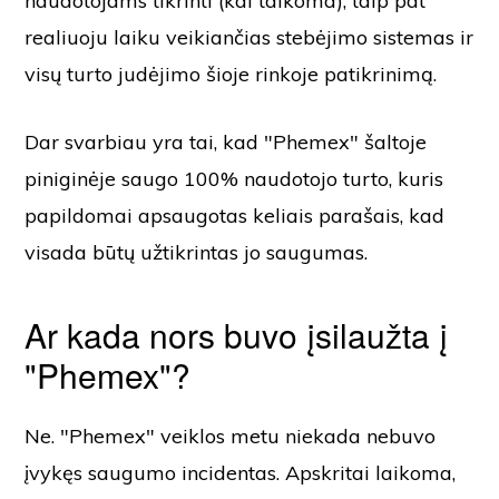
naudotojams tikrinti (kai taikoma), taip pat
realiuoju laiku veikiančias stebėjimo sistemas ir
visų turto judėjimo šioje rinkoje patikrinimą.
Dar svarbiau yra tai, kad "Phemex" šaltoje
piniginėje saugo 100% naudotojo turto, kuris
papildomai apsaugotas keliais parašais, kad
visada būtų užtikrintas jo saugumas.
Ar kada nors buvo įsilaužta į
"Phemex"?
Ne. "Phemex" veiklos metu niekada nebuvo
įvykęs saugumo incidentas. Apskritai laikoma,