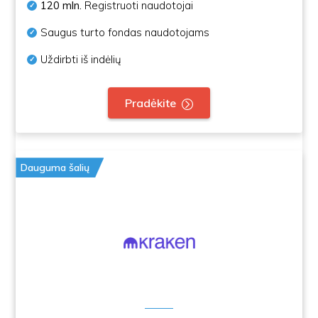
120 mln.
Registruoti naudotojai
Saugus turto fondas naudotojams
Uždirbti iš indėlių
Pradėkite
Dauguma šalių