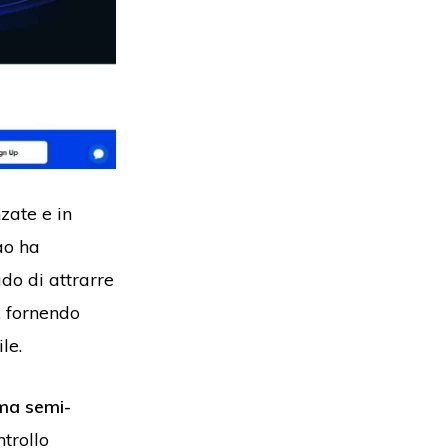
zate e in
ao ha
do di attrarre
, fornendo
ile.
ma semi-
ntrollo