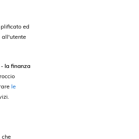
mplificato ed
 all'utente
- la finanza
roccio
grare
le
vizi.
x che