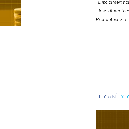
Disclaimer: non
investimento ad
Prendetevi 2 min
Condivi
C
di
d