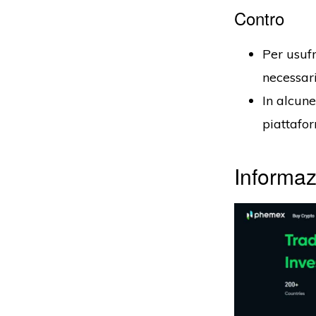
Contro
Per usufr
necessar
In alcune
piattafor
Informa