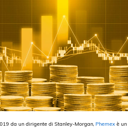
019 da un dirigente di Stanley-Morgan,
Phemex
è u