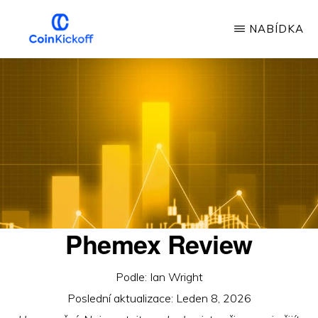
Přeskočit
NABÍDKA
na
hlavní
COIN
VÝKOP
obsah
Phemex Review
Podle:
Ian Wright
Poslední aktualizace:
Leden 8, 2026