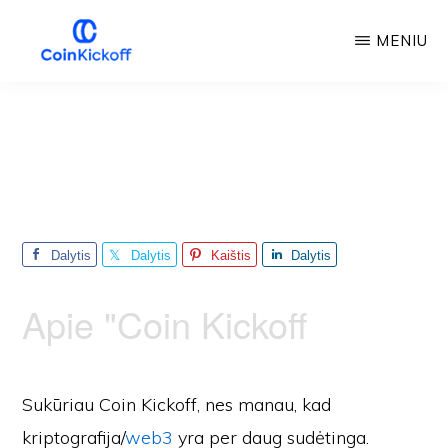
Pereiti
MENIU
prie
pagrindinio
COIN
PRADŽIA
turinio
Dalytis
Dalytis
Kaištis
Dalytis
Apie "Coin Kickoff
Sukūriau Coin Kickoff, nes manau, kad
kriptografija/
web3
yra per daug sudėtinga.