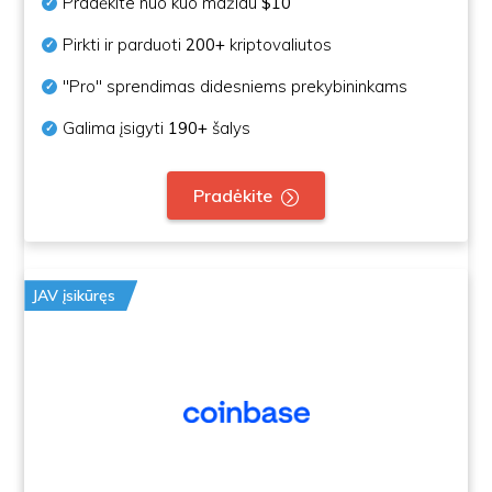
Pradėkite nuo kuo mažiau
$10
Pirkti ir parduoti
200+
kriptovaliutos
"Pro" sprendimas didesniems prekybininkams
Galima įsigyti
190+
šalys
Pradėkite
JAV įsikūręs