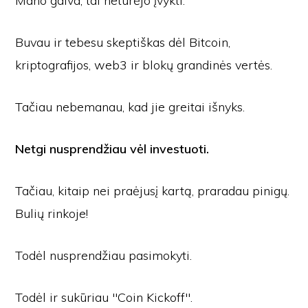
Mano galva, tai neturėjo įvykti.
Buvau ir tebesu skeptiškas dėl Bitcoin,
kriptografijos, web3 ir blokų grandinės vertės.
Tačiau nebemanau, kad jie greitai išnyks.
Netgi nusprendžiau vėl investuoti.
Tačiau, kitaip nei praėjusį kartą, praradau pinigų.
Bulių rinkoje!
Todėl nusprendžiau pasimokyti.
Todėl ir sukūriau "Coin Kickoff".