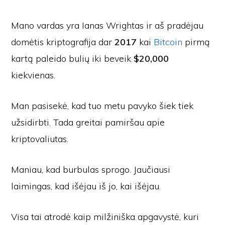
Mano vardas yra Ianas Wrightas ir aš pradėjau
domėtis kriptografija dar
2017
kai
Bitcoin
pirmą
kartą paleido bulių iki beveik
$20,000
kiekvienas.
Man pasisekė, kad tuo metu pavyko šiek tiek
užsidirbti. Tada greitai pamiršau apie
kriptovaliutas.
Maniau, kad burbulas sprogo. Jaučiausi
laimingas, kad išėjau iš jo, kai išėjau.
Visa tai atrodė kaip milžiniška apgavystė, kuri