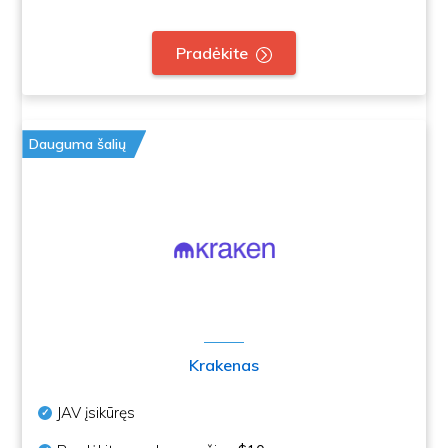
Pradėkite
Dauguma šalių
Krakenas
JAV įsikūręs