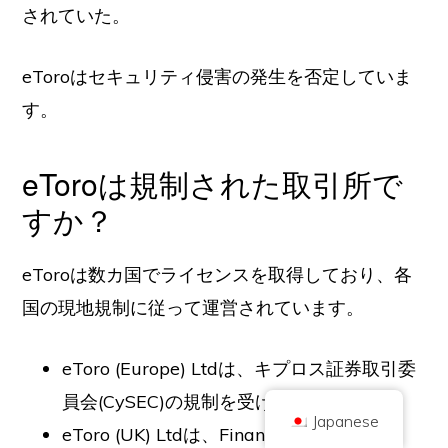
されていた。
eToroはセキュリティ侵害の発生を否定していま
す。
eToroは規制された取引所で
著作権 © 2026 ブリリアント・ブリティッシュ社（Coinキックオフとして取
引
会社番号 10490224
すか？
住所2階 167-169 Great Portland Street, London, United Kingdom, W1W
5PF
コンテンツは情報提供を目的としたものであり、投資アドバイスではありま
せん。過去の実績は将来の結果を示唆するものではありません。暗号通貨へ
eToroは数カ国でライセンスを取得しており、各
の投資にはリスクが伴います。
暗号通貨は、英国金融行為監督庁の規制を受けず、英国金融サービス補償制
国の現地規制に従って運営されています。
度による保護や英国金融オンブズマンサービスの管轄範囲には含まれませ
ん。暗号通貨への投資にはリスクが伴い、暗号通貨は価値が上がることもあ
れば、一部または全部の価値を失うこともあります。暗号通貨の販売による
利益にはキャピタルゲイン税が適用される場合があります。
eToro (Europe) Ltdは、キプロス証券取引委
ホーム
について
プライバシーポリシー
お問い合わせ
員会(CySEC)の規制を受けています。
Japanese
eToro (UK) Ltdは、Financial Conduct