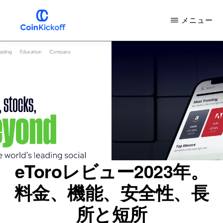
メ
メニュー
イ
ン
COIN
キ
コ
ッ
ク
ン
オ
フ
テ
ン
ツ
へ
ス
eToroレビュー2023年。
キ
料金、機能、安全性、長
ッ
プ
所と短所