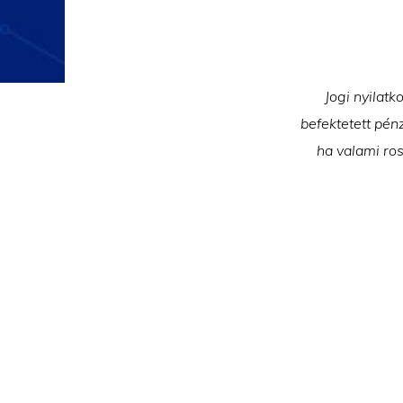
Jogi nyilatk
befektetett pén
ha valami ros