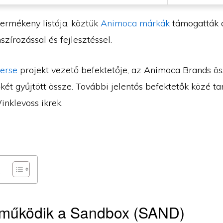
termékeny listája, köztük
Animoca márkák
támogatták
nszírozással és fejlesztéssel.
erse
projekt vezető befektetője, az Animoca Brands ö
őkét gyűjtött össze. További jelentős befektetők közé ta
inklevoss ikrek.
működik a Sandbox (SAND)