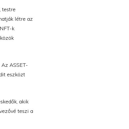
 testre
atják létre az
 NFT-k
zközök
. Az ASSET-
dit eszközt
skedők, akik
vezővé teszi a