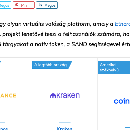
Megos
Pin
Megos
tás
ztás
y olyan virtuális valóság platform, amely a
Ethe
A projekt lehetővé teszi a felhasználók számára, h
ő tárgyakat a natív token, a SAND segítségével ért
A legtöbb ország
Amerikai
székhelyű
ance
Kraken