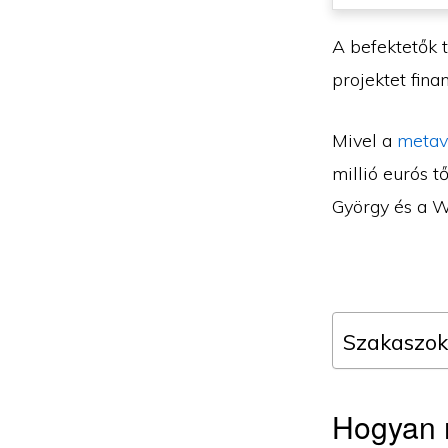
A befektetők 
projektet fina
Mivel a
metav
millió eurós t
György és a W
Szakaszok
Hogyan 