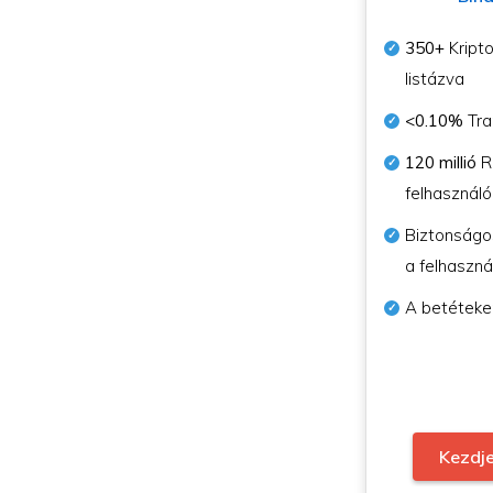
350+
Kripto
listázva
<0.10%
Tra
120 millió
Re
felhasználó
Biztonságo
a felhaszn
A betéteke
Kezdje