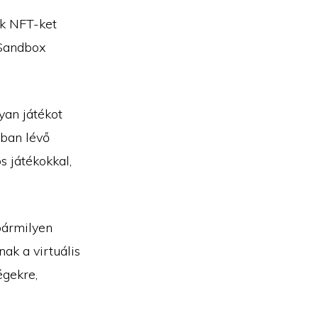
ok NFT-ket
 Sandbox
yan játékot
kban lévő
 játékokkal,
bármilyen
nak a virtuális
égekre,