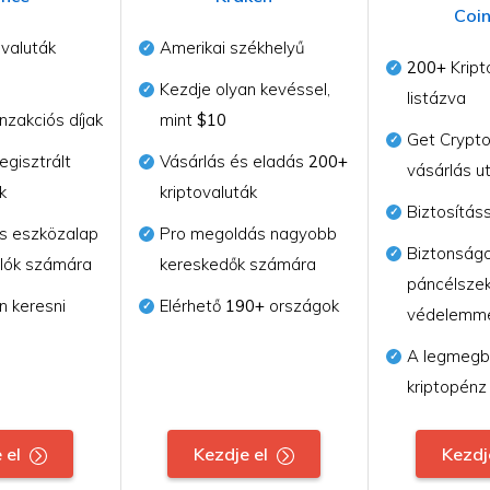
Coi
valuták
Amerikai székhelyű
200+
Kript
Kezdje olyan kevéssel,
listázva
nzakciós díjak
mint
$10
Get Crypto
gisztrált
Vásárlás és eladás
200+
vásárlás u
k
kriptovaluták
Biztosítás
s eszközalap
Pro megoldás nagyobb
Biztonságo
álók számára
kereskedők számára
páncélsze
n keresni
Elérhető
190+
országok
védelemm
A legmegb
kriptopénz
 el
Kezdje el
Kezdj