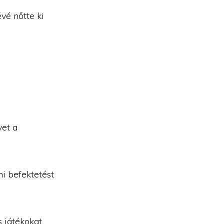
vé nőtte ki
yet a
i befektetést
játékokat,