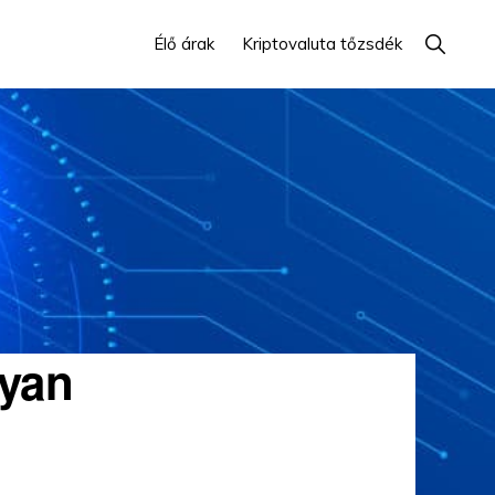
Mutasd
Élő árak
Kriptovaluta tőzsdék
a
keresés
yan