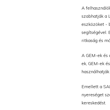
A felhasználó
szabhatják a L
eszközöket - 
segítségével. 
ritkaság és má
A GEM-ek és 
ek, GEM-ek és
használhatják 
Emellett a SA
nyereséget sz
kereskedést.