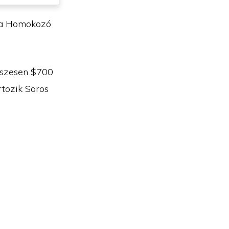
 a Homokozó
sszesen $700
rtozik Soros