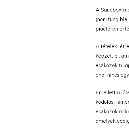
A Sandbox met
(non-fungible
piactéren érté
A tételek létr
képzelt el, am
eszközök tula
ahol nincs egy
Emellett a já
kódolási ismer
eszközök mikr
amelyek eddig