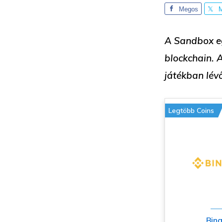
Megos
ztás
z
A Sandbox eg
blockchain. 
játékban lév
Legtöbb Coins
Bin