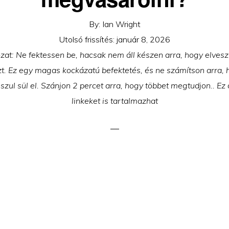
By:
Ian Wright
Utolsó frissítés:
január 8, 2026
ozat: Ne fektessen be, hacsak nem áll készen arra, hogy elvesz
zt. Ez egy magas kockázatú befektetés, és ne számítson arra, 
szul sül el. Szánjon 2 percet arra, hogy többet megtudjon.. Ez a 
linkeket is tartalmazhat