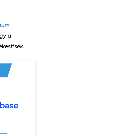
reum
ogy a
ékesítsék.