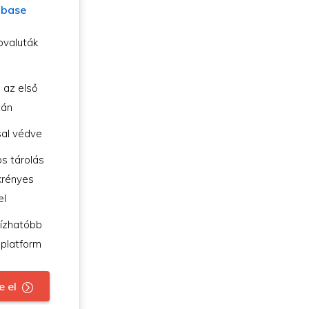
nbase
ovaluták
 az első
tán
sal védve
s tárolás
krényes
el
ízhatóbb
 platform
e el