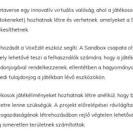
averse egy innovatív virtuális valóság, ahol a játékos
 tokeneket) hozhatnak létre és verhetnek, amelyeket a
kesíthetnek.
ehozását a VoxEdit eszköz segíti. A Sandbox csapata ol
ely lehetővé teszi a felhasználók számára, hogy a játé
jdonjogával rendelkezzenek, ellentétben a hagyományos
edi tulajdonjog a játékban lévő eszközökön.
tékosok játékélményeket hozhatnak létre anélkül, hogy 
etre lenne szükségük. A projekt előrelépései rávilágíta
ogazdaságának létrehozásában rejlő végtelen lehetős
 ismeretlen területnek számítottak.