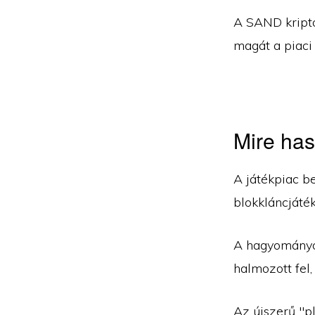
A SAND kripto
magát a piaci 
Mire ha
A játékpiac b
blokkláncjáté
A hagyományos
halmozott fel,
Az újszerű "p