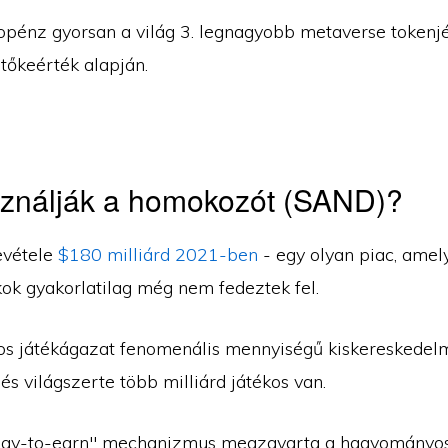
pénz gyorsan a világ 3. legnagyobb metaverse tokenjé
tőkeérték alapján.
sználják a homokozót (SAND)?
evétele
$180 milliárd 2021-ben
- egy olyan piac, amel
kok gyakorlatilag még nem fedeztek fel.
 játékágazat fenomenális mennyiségű kiskereskedelm
 és világszerte több milliárd játékos van.
lay-to-earn" mechanizmus megzavarta a hagyományos 