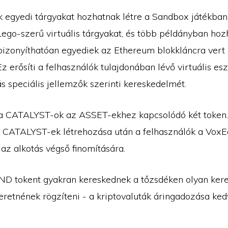
k egyedi tárgyakat hozhatnak létre a Sandbox játékban,
ego-szerű virtuális tárgyakat, és több példányban hozh
bizonyíthatóan egyediek az Ethereum blokkláncra vert
Ez erősíti a felhasználók tulajdonában lévő virtuális es
s speciális jellemzők szerinti kereskedelmét.
a CATALYST-ok az ASSET-ekhez kapcsolódó két token
 CATALYST-ek létrehozása után a felhasználók a VoxE
az alkotás végső finomítására.
ND tokent gyakran kereskednek a tőzsdéken olyan kere
eretnének rögzíteni - a kriptovaluták áringadozása ked