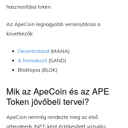
hasznosítása token.
Az ApeCoin legnagyobb versenytársai a
következők:
Decentraland
(MANA)
A homokozó
(SAND)
Bloktopia (BLOK)
Mik az ApeCoin és az APE
Token jövőbeli tervei?
ApeCoin nemrég rendezte meg az első
otherdeeds (NFT-ként értékesített virtuális