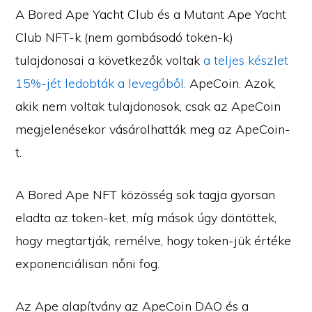
A Bored Ape Yacht Club és a Mutant Ape Yacht
Club NFT-k (nem gombásodó token-k)
tulajdonosai a következők voltak
a teljes készlet
15%-jét ledobták a levegőből.
ApeCoin. Azok,
akik nem voltak tulajdonosok, csak az ApeCoin
megjelenésekor vásárolhatták meg az ApeCoin-
t.
A Bored Ape NFT közösség sok tagja gyorsan
eladta az token-ket, míg mások úgy döntöttek,
hogy megtartják, remélve, hogy token-jük értéke
exponenciálisan nőni fog.
Az Ape alapítvány az ApeCoin DAO és a