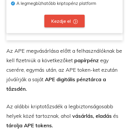
A legmegbízhatóbb kriptopénz platform
Kezdje el
Az APE megvásárlása előtt a felhasználóknak be
kell fizetniük a következőket
papírpénz
egy
cserére, egymás után, az APE token-ket ezután
jóváírják a saját
APE digitális pénztárca a
tőzsdén.
Az alábbi kriptotőzsdék a legbiztonságosabb
helyek közé tartoznak, ahol
vásárlás, eladás
és
tárolja
APE tokens.