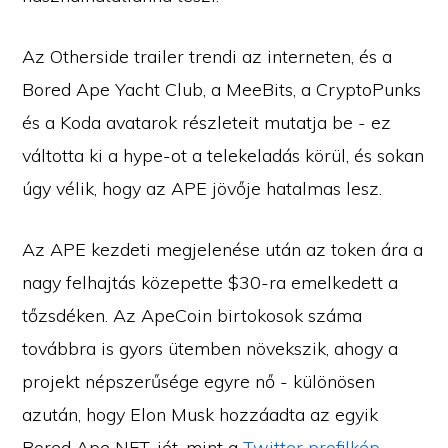
Az Otherside trailer trendi az interneten, és a
Bored Ape Yacht Club, a MeeBits, a CryptoPunks
és a Koda avatarok részleteit mutatja be - ez
váltotta ki a hype-ot a telekeladás körül, és sokan
úgy vélik, hogy az APE jövője hatalmas lesz.
Az APE kezdeti megjelenése után az token ára a
nagy felhajtás közepette $30-ra emelkedett a
tőzsdéken. Az ApeCoin birtokosok száma
továbbra is gyors ütemben növekszik, ahogy a
projekt népszerűsége egyre nő - különösen
azután, hogy Elon Musk hozzáadta az egyik
Bored Ape NFT-jét, mint a
Twitter profilkép
.