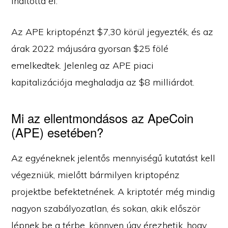
indította el.
Az APE kriptopénzt $7,30 körül jegyezték, és az
árak 2022 májusára gyorsan $25 fölé
emelkedtek. Jelenleg az APE piaci
kapitalizációja meghaladja az $8 milliárdot.
Mi az ellentmondásos az ApeCoin
(APE) esetében?
Az egyéneknek jelentős mennyiségű kutatást kell
végezniük, mielőtt bármilyen kriptopénz
projektbe befektetnének. A kriptotér még mindig
nagyon szabályozatlan, és sokan, akik először
lépnek be a térbe, könnyen úgy érezhetik, hogy