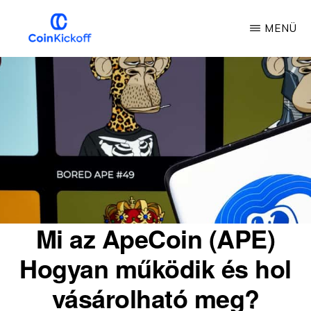
Ugrás
MENÜ
a
fő
COIN
KICKOFF
tartalomra
Mi az ApeCoin (APE)
Hogyan működik és hol
vásárolható meg?