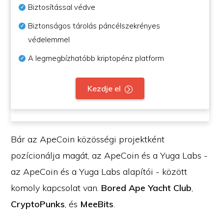
Biztosítással védve
Biztonságos tárolás páncélszekrényes
védelemmel
A legmegbízhatóbb kriptopénz platform
Kezdje el
Bár az ApeCoin közösségi projektként
pozícionálja magát, az ApeCoin és a Yuga Labs -
az ApeCoin és a Yuga Labs alapítói - között
komoly kapcsolat van.
Bored Ape Yacht Club
,
CryptoPunks
, és
MeeBits
.