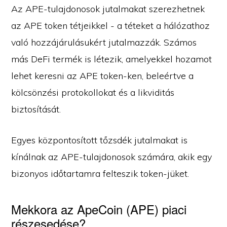
Az APE-tulajdonosok jutalmakat szerezhetnek
az APE token tétjeikkel - a téteket a hálózathoz
való hozzájárulásukért jutalmazzák. Számos
más DeFi termék is létezik, amelyekkel hozamot
lehet keresni az APE token-ken, beleértve a
kölcsönzési protokollokat és a likviditás
biztosítását.
Egyes központosított tőzsdék jutalmakat is
kínálnak az APE-tulajdonosok számára, akik egy
bizonyos időtartamra felteszik token-jüket.
Mekkora az ApeCoin (APE) piaci
részesedése?