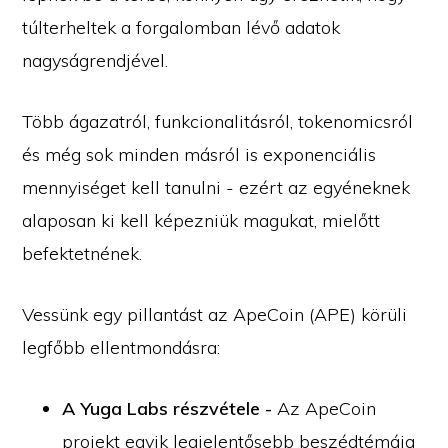
túlterheltek a forgalomban lévő adatok
nagyságrendjével.
Több ágazatról, funkcionalitásról, tokenomicsról
és még sok minden másról is exponenciális
mennyiséget kell tanulni - ezért az egyéneknek
alaposan ki kell képezniük magukat, mielőtt
befektetnének.
Vessünk egy pillantást az ApeCoin (APE) körüli
legfőbb ellentmondásra:
A Yuga Labs részvétele -
Az ApeCoin
projekt egyik legjelentősebb beszédtémája