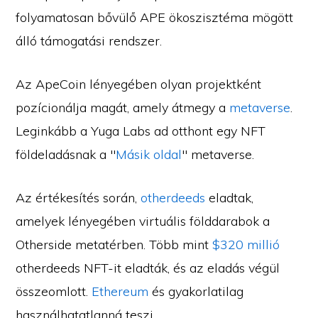
folyamatosan bővülő APE ökoszisztéma mögött
álló támogatási rendszer.
Az ApeCoin lényegében olyan projektként
pozícionálja magát, amely átmegy a
metaverse
.
Leginkább a Yuga Labs ad otthont egy NFT
földeladásnak a "
Másik oldal
" metaverse.
Az értékesítés során,
otherdeeds
eladtak,
amelyek lényegében virtuális földdarabok a
Otherside metatérben. Több mint
$320 millió
otherdeeds NFT-it eladták, és az eladás végül
összeomlott.
Ethereum
és gyakorlatilag
használhatatlanná teszi.