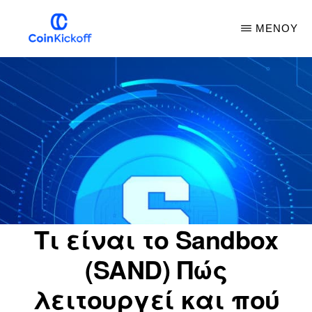
Μετάβαση
ΜΕΝΟΎ
στο
κύριο
ΈΝΑΡΞΗ
ΜΕ
περιεχόμενο
ΚΈΡΜΑΤΑ
Τι είναι το Sandbox
(SAND) Πώς
λειτουργεί και πού