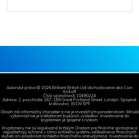
Autorské práva © 2026 Brilliant British Ltd obchodovanie ako Coin
Kickoff
Číslo spoločnosti 10490224
Adresa: 2. poschodie 167-169 Great Portland Street, Londýn, Spojené
kráľovstvo, W1W 5PF
Obsah má informačný charakter a nie je investičným poradenstvom. Minulá
výkonnosť nie je indikátorom budúcich výsledkov. Investovanie do
kryptomien je spojené s rizikom.
Kryptomeny nie sú regulované britským Úradom pre finančné správanie a
nepodliehajú ochrane v rámci britského systému odškodnenia finančných
služieb ani pôsobnosti britského finančného ombudsmana. Investovanie do