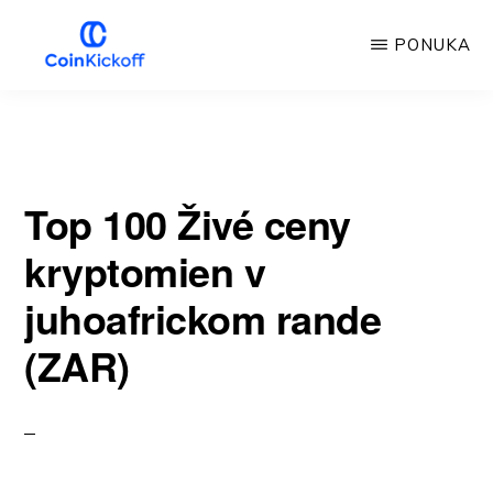
Prejsť
PONUKA
na
hlavný
VÝKOP
MINCE
obsah
Top 100 Živé ceny
kryptomien v
juhoafrickom rande
(ZAR)