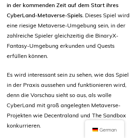
in der kommenden Zeit auf dem Start ihres
CyberLand-Metaverse-Spiels
. Dieses Spiel wird
eine riesige Metaverse-Umgebung sein, in der
zahlreiche Spieler gleichzeitig die BinaryX-
Copyright © 2026 Brilliant British Ltd handelnd als Coin Kickoff
Firmennummer 10490224
Fantasy-Umgebung erkunden und Quests
Anschrift: 2nd Floor 167-169 Great Portland Street, London, Vereinigtes
Königreich, W1W 5PF
erfüllen können.
Der Inhalt dient zu Informationszwecken und stellt keine Anlageberatung
dar. Die Wertentwicklung in der Vergangenheit ist kein Indikator für
zukünftige Ergebnisse. Investitionen in Kryptowährungen sind mit Risiken
verbunden.
Es wird interessant sein zu sehen, wie das Spiel
Kryptowährungen werden nicht von der britischen Finanzaufsichtsbehörde
(Financial Conduct Authority) reguliert und unterliegen nicht dem Schutz
in der Praxis aussehen und funktionieren wird,
durch das britische Entschädigungssystem für Finanzdienstleistungen
(Financial Services Compensation Scheme) oder dem Zuständigkeitsbereich
des britischen Financial Ombudsman Service. Investitionen in
denn die Vorschau sieht so aus, als wolle
Kryptowährungen sind mit Risiken verbunden und Kryptowährungen
können an Wert gewinnen oder ganz oder teilweise an Wert verlieren. Auf
CyberLand mit groß angelegten Metaverse-
Gewinne aus dem Verkauf von Kryptowährungen kann eine
Kapitalertragssteuer anfallen.
Projekten wie Decentraland und The Sandbox
STARTSEITE
ÜBER
DATENSCHUTZBESTIMMUNGEN
KONTAKT
konkurrieren.
German