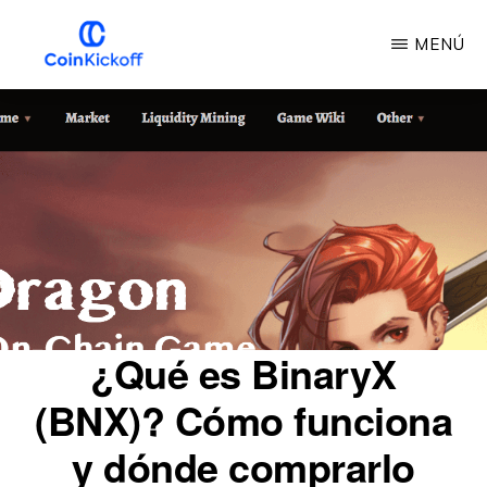
Ir
MENÚ
al
contenido
INICIO
DE
principal
LA
MONEDA
¿Qué es BinaryX
(BNX)? Cómo funciona
y dónde comprarlo