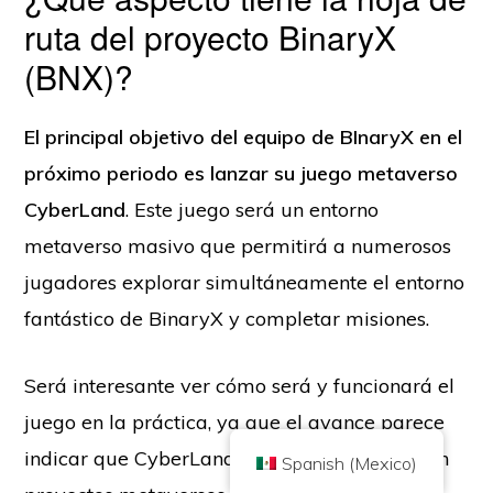
ruta del proyecto BinaryX
(BNX)?
El principal objetivo del equipo de BInaryX en el
Copyright © 2026 Brilliant British Ltd, que opera bajo el nombre
próximo periodo es lanzar su juego metaverso
comercial Coin Kickoff.
Número de empresa 10490224
Dirección: 2nd Floor 167-169 Great Portland Street, Londres, Reino
CyberLand
. Este juego será un entorno
Unido, W1W 5PF
metaverso masivo que permitirá a numerosos
El contenido tiene fines informativos y no es un consejo de inversión. El
rendimiento pasado no es indicativo de resultados futuros. Invertir en
criptodivisas conlleva riesgos.
jugadores explorar simultáneamente el entorno
La criptomoneda no está regulada por la Autoridad de Conducta Financiera
fantástico de BinaryX y completar misiones.
del Reino Unido y no está sujeta a la protección del Plan de Compensación
de Servicios Financieros del Reino Unido ni al ámbito de jurisdicción del
Servicio del Defensor del Pueblo Financiero del Reino Unido. Invertir en
criptodivisas conlleva un riesgo y las criptodivisas pueden ganar valor o
perderlo en su totalidad. El impuesto sobre las ganancias de capital puede
Será interesante ver cómo será y funcionará el
ser aplicable a los beneficios de las ventas de criptodivisas.
juego en la práctica, ya que el avance parece
INICIO
ACERCA DE
POLÍTICA DE PRIVACIDAD
CONTACTO
indicar que CyberLand pretende competir con
Spanish (Mexico)