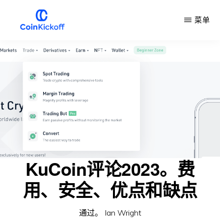
跳
菜单
到
主
COIN
开
要
球
内
容
KuCoin评论2023。费
用、安全、优点和缺点
通过。
Ian Wright