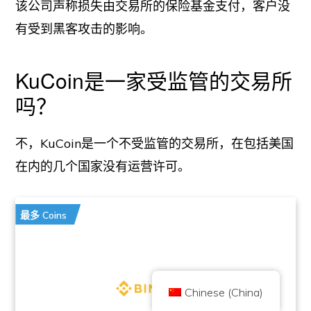
该公司声称损失由交易所的保险基金支付，客户没
有受到黑客攻击的影响。
KuCoin是一家受监管的交易所
吗？
不，KuCoin是一个不受监管的交易所，在包括美国
Copyright © 2026 Brilliant British Ltd trading as Coin Kickoff 版权所有
公司编号10490224
在内的几个国家没有运营许可。
地址:3rd Floor Great Titchfield House, 14-18 Great Titchfield Street,
London, United Kingdom, W1W 8BD
内容是为了提供信息，而不是投资建议。过去的业绩并不代表未来的结果。投
资加密货币是有风险的。
最多 Coins
加密货币不受英国金融行为监管局的监管，不受英国金融服务补偿计划的保
护，也不在英国金融申诉专员服务的管辖范围内。投资加密货币是有风险的，
加密货币可能会增值，或失去部分或全部价值。资本利得税可能适用于加密货
币销售的利润。
首页
关于
隐私政策
联系我们
Chinese (China)