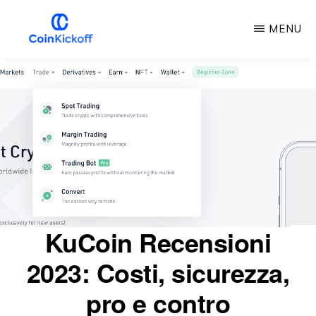
Vai
MENU
al
contenuto
CALCIO
D'INIZIO
principale
DELLA
MONETA
KuCoin Recensioni
2023: Costi, sicurezza,
pro e contro