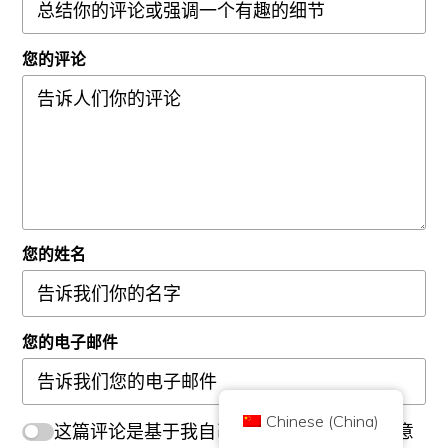
您的评论
Copyright © 2026 Brilliant British Ltd trading as Coin Kickoff 版权所有
公司编号10490224
地址:3rd Floor Great Titchfield House, 14-18 Great Titchfield Street,
London, United Kingdom, W1W 8BD
您的姓名
内容是为了提供信息，而不是投资建议。过去的业绩并不代表未来的结果。投
资加密货币是有风险的。
加密货币不受英国金融行为监管局的监管，不受英国金融服务补偿计划的保
护，也不在英国金融申诉专员服务的管辖范围内。投资加密货币是有风险的，
您的电子邮件
加密货币可能会增值，或失去部分或全部价值。资本利得税可能适用于加密货
币销售的利润。
首页
关于
隐私政策
联系我们
Chinese (China)
这篇评论是基于我自己的经验，是我的真实意