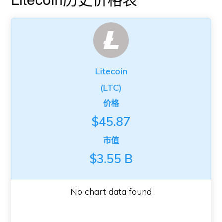
Litecoin
(LTC)
价格
$45.87
市值
$3.55 B
No chart data found