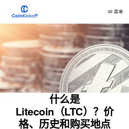
跳
菜单
到
主
COIN
开
要
球
内
容
什么是
Litecoin（LTC）？价
格、历史和购买地点