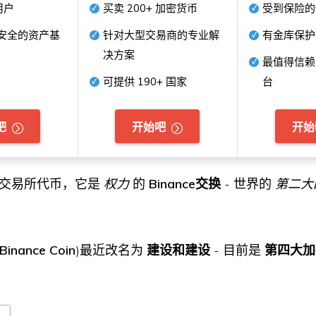
用户
买卖
200+
加密货币
受到保险
安全的资产基
针对大型交易商的专业解
有金库保护
决方案
最值得信赖
可提供
190+
国家
台
吧
开始吧
开始
交易所代币，它是
权力
的
Binance交换
- 世界的
第二大
Binance Coin
)最近改名为
建设和建设
- 目前是
第四大加