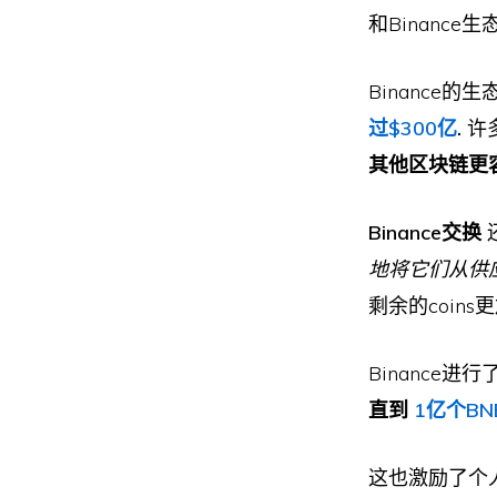
和Binanc
Binance
过$300亿
.
许
其他区块链更
Binance交换
还
地将它们从供
剩余的coins
Binance进
直到
1亿个B
这也激励了个