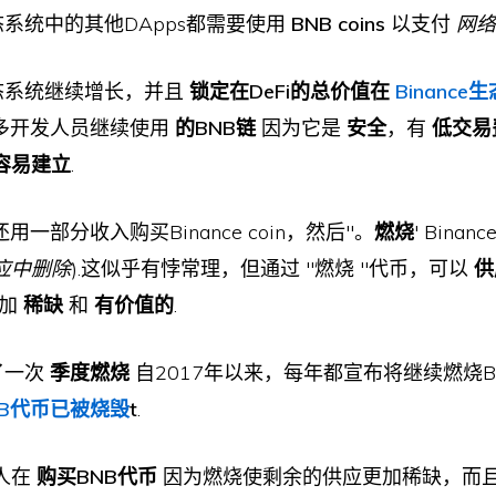
e生态系统中的其他DApps都需要使用
BNB coins
以支付
网络
的生态系统继续增长，并且
锁定在DeFi的总价值在
Binanc
多开发人员继续使用
的BNB链
因为它是
安全
，有
低交易
容易建立
.
用一部分收入购买Binance coin，然后''。
燃烧
' Binance
应中删除
).这似乎有悖常理，但通过 "燃烧 "代币，可以
供
更加
稀缺
和
有价值的
.
行了一次
季度燃烧
自2017年以来，每年都宣布将继续燃烧Binan
NB代币已被烧毁
t
.
人在
购买BNB代币
因为燃烧使剩余的供应更加稀缺，而