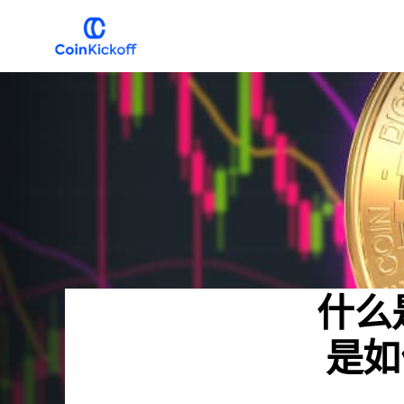
跳
跳
到
到
主
主
COIN
开
导
要
球
航
内
容
什么是
是如