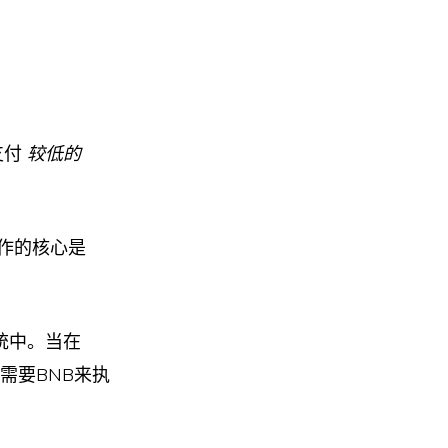
支付
较低的
作的核心是
系统中。当在
也需要BNB来执