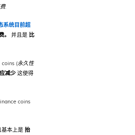
费
.
e生态系统目前超
费。
并且是
比
 coins (
永久性
应减少
这使得
ce coins
且基本上是
抬