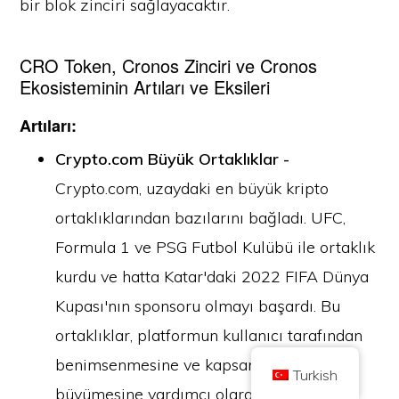
bir blok zinciri sağlayacaktır.
CRO Token, Cronos Zinciri ve Cronos
Ekosisteminin Artıları ve Eksileri
Artıları:
Telif Hakkı © 2026 Coin Kickoff olarak ticaret yapan Brilliant British Ltd
Şirket numarası 10490224
Crypto.com Büyük Ortaklıklar -
Adres: 2nd Floor 167-169 Great Portland Street, Londra, Birleşik Krallık,
W1W 5PF
Crypto.com, uzaydaki en büyük kripto
İçerik bilgilendirme amaçlıdır ve yatırım tavsiyesi değildir. Geçmiş
performans gelecekteki sonuçların göstergesi değildir. Kripto paraya yatırım
ortaklıklarından bazılarını bağladı. UFC,
yapmak risk içerir.
Formula 1 ve PSG Futbol Kulübü ile ortaklık
Kripto para, Birleşik Krallık Finansal Davranış Otoritesi tarafından
düzenlenmemektedir ve Birleşik Krallık Finansal Hizmetler Tazminat
Programı kapsamında veya Birleşik Krallık Finansal Ombudsman
kurdu ve hatta Katar'daki 2022 FIFA Dünya
Hizmetinin yargı yetkisi kapsamında korumaya tabi değildir. Kripto paraya
yatırım yapmak risk içerir ve kripto para değer kazanabilir veya değerinin
Kupası'nın sponsoru olmayı başardı. Bu
bir kısmını ya da tamamını kaybedebilir. Kripto para satışlarından elde
edilen kârlar için sermaye kazancı vergisi uygulanabilir.
ortaklıklar, platformun kullanıcı tarafından
EV
HAKKINDA
GIZLILIK POLITIKASI
BIZE ULAŞIN
benimsenmesine ve kapsamlı bir şekilde
Turkish
büyümesine yardımcı olarak CRO'den