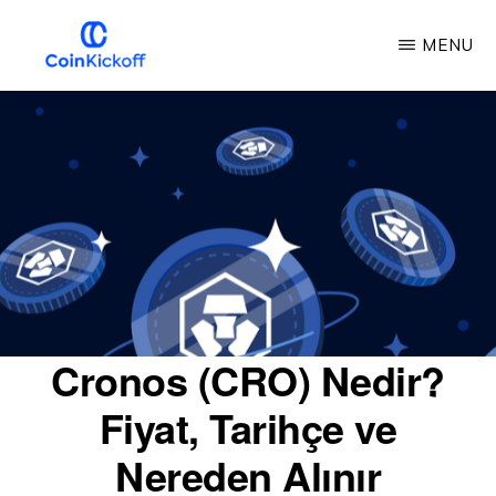
Ana
MENU
içeriğe
atla
COIN
BAŞLAMA
VURUŞU
Cronos (CRO) Nedir?
Fiyat, Tarihçe ve
Nereden Alınır