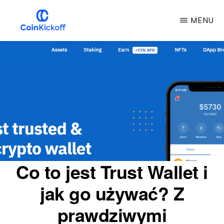
Przejdź
MENU
do
głównej
COIN
KICKOFF
treści
Co to jest Trust Wallet i
jak go używać? Z
prawdziwymi