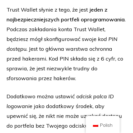
Trust Wallet słynie z tego, że jest
jeden z
najbezpieczniejszych portfeli oprogramowania
.
Podczas zakładania konta Trust Wallet,
będziesz mógł skonfigurować swoje
kod PIN
Copyright © 2026 Brilliant British Ltd działająca jako Coin Kickoff
Numer przedsiębiorstwa 10490224
Adres: 3rd Floor Great Titchfield House, 14-18 Great Titchfield Street,
dostępu
. Jest to główna warstwa ochronna
London, United Kingdom, W1W 8BD
przed hakerami. Kod PIN składa się z 6 cyfr, co
Treść ma charakter informacyjny i nie stanowi porady inwestycyjnej. Wyniki
osiągnięte w przeszłości nie są wskaźnikiem przyszłych wyników.
Inwestowanie w kryptowaluty wiąże się z ryzykiem.
sprawia, że jest niezwykle trudny do
Kryptowaluta nie jest regulowana przez brytyjski Urząd Nadzoru
sforsowania przez hakerów.
Finansowego (Financial Conduct Authority) i nie podlega ochronie w
ramach brytyjskiego systemu rekompensat za usługi finansowe (Financial
Services Compensation Scheme) ani w zakresie jurysdykcji brytyjskiego
rzecznika praw obywatelskich (Financial Ombudsman Service).
Inwestowanie w kryptowaluty wiąże się z ryzykiem, a kryptowaluta może
Dodatkowo można ustawić
odcisk palca ID
zyskać na wartości lub stracić część lub całość wartości. Podatek od zysków
kapitałowych może mieć zastosowanie do zysków ze sprzedaży
logowanie
jako dodatkowy środek, aby
kryptowalut.
upewnić się, że nikt nie może uzyskać dostępu
STRONA GŁÓWNA
O STRONIE
POLITYKA PRYWATNOŚCI
KONTAKT Z NAMI
Polish
do portfela bez Twojego odcisku palca.