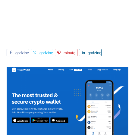
godzinę
godzinę
minutę
godzinę
temu
temu
temu
temu