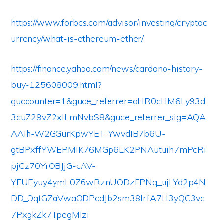
https://www.forbes.com/advisor/investing/cryptoc
urrency/what-is-ethereum-ether/
https://finance.yahoo.com/news/cardano-history-
buy-125608009.html?
guccounter=1&guce_referrer=aHR0cHM6Ly93d
3cuZ29vZ2xlLmNvbS8&guce_referrer_sig=AQA
AAIh-W2GGurKpwYET_YwvdIB7b6U-
gtBPxffYWEPMIK76MGp6LK2PNAutuih7mPcRi
pjCz70YrOBJjG-cAV-
YFUEyuy4ymL0Z6wRznUODzFPNq_ujLYd2p4N
DD_OqtGZaVwaODPcdJb2sm38lrfA7H3yQC3vc
7PxgkZk7TpegMIzi