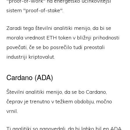
"proof-of-work" na energetsko učinkovitejši
sistem "proof-of-stake".
Zaradi tega številni analitiki menijo, da bi se
morala vrednost ETH token v bližnji prihodnosti
povečati, če se bo posrečilo tudi preostali
industriji kriptovalut.
Cardano (ADA)
Številni analitiki menijo, da se bo Cardano,
čeprav je trenutno v težkem obdobju, močno
vrnil.
Ti analitiki so napovedali, da bi lahko bil en ADA