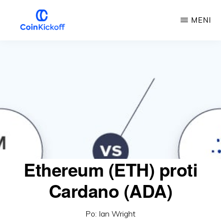
Preskoči
MENI
na
glavno
COIN
IZKORIŠČANJE
vsebino
Ethereum (ETH) proti
Cardano (ADA)
Po:
Ian Wright