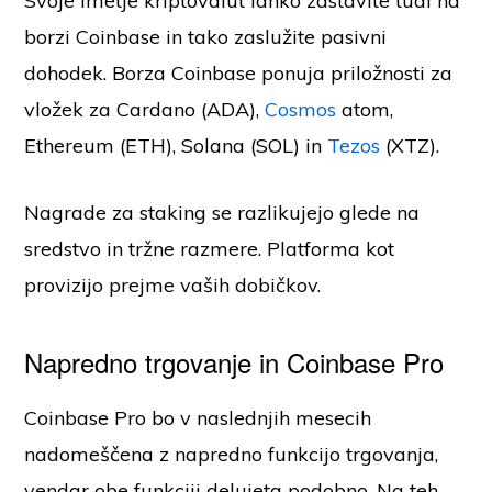
Svoje imetje kriptovalut lahko zastavite tudi na
borzi Coinbase in tako zaslužite pasivni
dohodek. Borza Coinbase ponuja priložnosti za
vložek za Cardano (ADA),
Cosmos
atom,
Ethereum (ETH), Solana (SOL) in
Tezos
(XTZ).
Nagrade za staking se razlikujejo glede na
sredstvo in tržne razmere. Platforma kot
provizijo prejme vaših dobičkov.
Napredno trgovanje in Coinbase Pro
Coinbase Pro bo v naslednjih mesecih
nadomeščena z napredno funkcijo trgovanja,
vendar obe funkciji delujeta podobno. Na teh