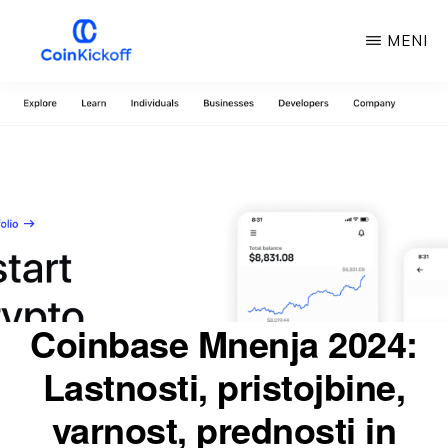
Preskoči
MENI
na
glavno
COIN
IZKORIŠČANJE
vsebino
Coinbase Mnenja 2024:
Lastnosti, pristojbine,
varnost, prednosti in