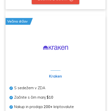
Večina držav
Kraken
S sedežem v ZDA
Začnite s čim manj
$10
Nakup in prodaja
200+
kriptovalute