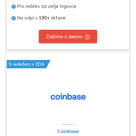
Pro rešitev za večje trgovce
Na voljo v
190+
države
Začnite z delom
S sedežem v ZDA
Coinbase