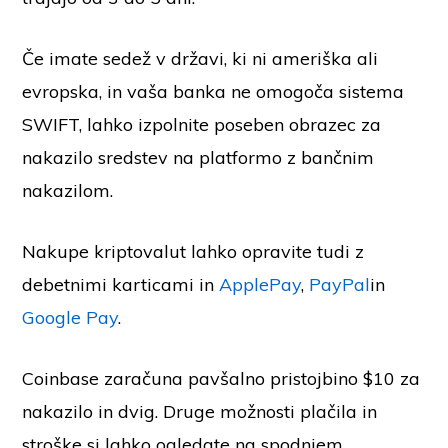
Če imate sedež v državi, ki ni ameriška ali
evropska, in vaša banka ne omogoča sistema
SWIFT, lahko izpolnite poseben obrazec za
nakazilo sredstev na platformo z bančnim
nakazilom.
Nakupe kriptovalut lahko opravite tudi z
debetnimi karticami in
ApplePay
,
PayPal
in
Google Pay
.
Coinbase zaračuna pavšalno pristojbino $10 za
nakazilo in dvig. Druge možnosti plačila in
stroške si lahko ogledate na spodnjem