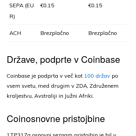
SEPA (EU
€0.15
€0.15
R)
ACH
Brezplačno
Brezplačno
Države, podprte v Coinbase
Coinbase je podprta v več kot
100 držav
po
vsem svetu, med drugim v ZDA, Združenem
kraljestvu, Avstraliji in Južni Afriki.
Coinosnovne pristojbine
1TP31Za osnovni seznam pristojbin je bil v