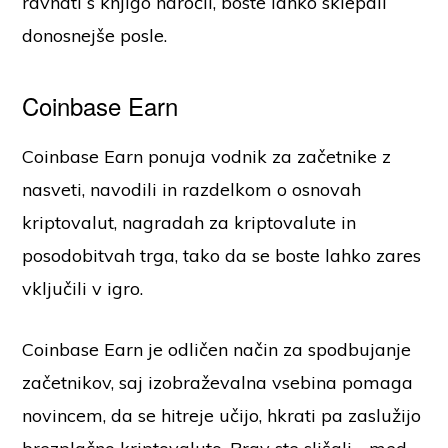
ravnati s knjigo naročil, boste lahko sklepali
donosnejše posle.
Coinbase Earn
Coinbase Earn ponuja vodnik za začetnike z
nasveti, navodili in razdelkom o osnovah
kriptovalut, nagradah za kriptovalute in
posodobitvah trga, tako da se boste lahko zares
vključili v igro.
Coinbase Earn je odličen način za spodbujanje
začetnikov, saj izobraževalna vsebina pomaga
novincem, da se hitreje učijo, hkrati pa zaslužijo