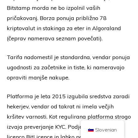
Bitstamp morda ne bo izpolnil vaših
pričakovanj. Borza ponuja približno 78
kriptovalut in stakinga za eter in Algoraland
(čeprav namerava seznam povečati).
Avtorske pravice © 2026 Brilliant British Ltd, ki trguje kot Coin Kickoff
Številka podjetja 10490224
Tarifa nadomestil je standardna, vendar ponuja
Naslov: 2. nadstropje 167-169 Great Portland Street, London, Združeno
kraljestvo, W1W 5PF
ugodnosti za začetnike in tiste, ki nameravajo
Vsebina je informativnega značaja in ni naložbeni nasvet. Pretekla
uspešnost ni pokazatelj prihodnjih rezultatov. Vlaganje v kriptovalute je
opraviti manjše nakupe.
povezano s tveganjem.
Kriptovalute ne ureja britanski organ za finančno poslovanje in ni predmet
zaščite v okviru odškodninske sheme za finančne storitve Združenega
kraljestva ali v pristojnosti službe finančnega varuha človekovih pravic
Platforma je leta 2015 izgubila sredstva zaradi
Združenega kraljestva (Financial Ombudsman Service). Vlaganje v
kriptovaluto je povezano s tveganjem in kriptovaluta lahko pridobi na
vrednosti ali pa izgubi del vrednosti ali celotno vrednost. Za dobiček od
hekerjev, vendar od takrat ni imela večjih
prodaje kriptovalute se lahko uporablja davek na kapitalski dobiček.
kršitev varnosti. Kot regulirana platforma strogo
DOMOV
O
PRAVILNIK O ZASEBNOSTI
PIŠITE NAM
izvaja preverjanje KYC. Podjetje ima tudi
Slovenian
licenco BitLicence in lahko posluje v zvezni