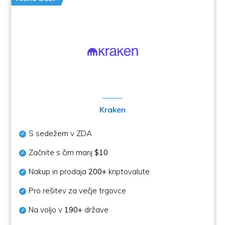
Kraken
S sedežem v ZDA
Začnite s čim manj
$10
Nakup in prodaja
200+
kriptovalute
Pro rešitev za večje trgovce
Na voljo v
190+
države