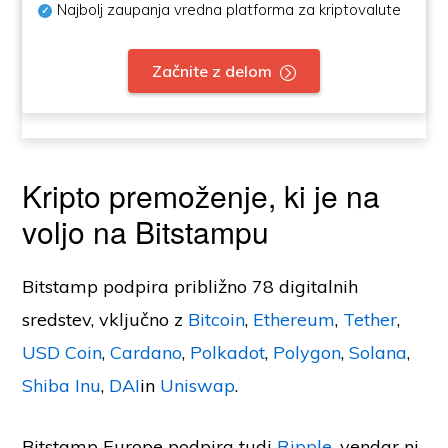
Najbolj zaupanja vredna platforma za kriptovalute
Začnite z delom
Kripto premoženje, ki je na
voljo na Bitstampu
Bitstamp podpira približno 78 digitalnih
sredstev, vključno z
Bitcoin
,
Ethereum
,
Tether
,
USD Coin
,
Cardano
,
Polkadot
,
Polygon
,
Solana
,
Shiba Inu
,
DAI
in
Uniswap
.
Bitstamp Europe podpira tudi
Ripple
, vendar ni