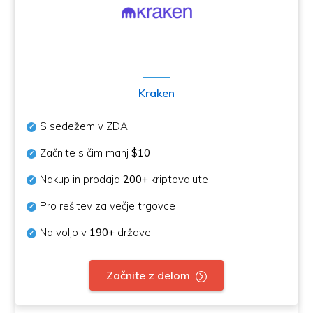
Kraken
S sedežem v ZDA
Začnite s čim manj
$10
Nakup in prodaja
200+
kriptovalute
Pro rešitev za večje trgovce
Na voljo v
190+
države
Začnite z delom