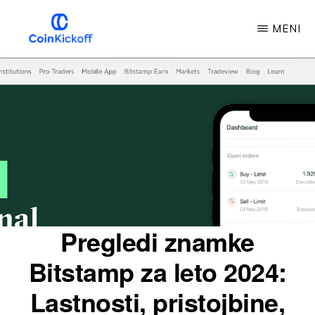
Preskoči
MENI
na
glavno
COIN
IZKORIŠČANJE
vsebino
Pregledi znamke
Bitstamp za leto 2024:
Lastnosti, pristojbine,