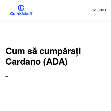
Treci
MENIU
la
conținutul
LOVITURA
DE
principal
ÎNCEPERE
A
MONEDEI
Cum să cumpărați
Cardano (ADA)