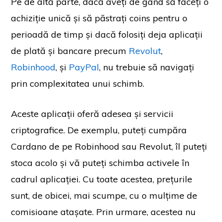
Pe de altă parte, dacă aveți de gând să faceți o
achiziție unică și să păstrați coins pentru o
perioadă de timp și dacă folosiți deja aplicații
de plată și bancare precum
Revolut
,
Robinhood
, și
PayPal
, nu trebuie să navigați
prin complexitatea unui schimb.
Aceste aplicații oferă adesea și servicii
criptografice. De exemplu, puteți cumpăra
Cardano de pe Robinhood sau Revolut, îl puteți
stoca acolo și vă puteți schimba activele în
cadrul aplicației. Cu toate acestea, prețurile
sunt, de obicei, mai scumpe, cu o mulțime de
comisioane atașate. Prin urmare, acestea nu