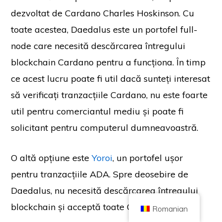
dezvoltat de Cardano Charles Hoskinson. Cu
toate acestea, Daedalus este un portofel full-
node care necesită descărcarea întregului
blockchain Cardano pentru a funcționa. În timp
Copyright © 2026 Brilliant British Ltd comercializat sub numele de Coin
Kickoff
ce acest lucru poate fi util dacă sunteți interesat
Număr de firmă 10490224
Adresă: 2nd Floor 167-169 Great Portland Street, Londra, Regatul Unit,
W1W 5PF
să verificați tranzacțiile Cardano, nu este foarte
Conținutul are un scop informativ și nu reprezintă consultanță de investiții.
util pentru comerciantul mediu și poate fi
Performanțele trecute nu sunt un indicator al rezultatelor viitoare. Investiția
în criptomonede vine cu riscuri.
solicitant pentru computerul dumneavoastră.
Criptomoneda nu este reglementată de Autoritatea de Conduită Financiară
din Regatul Unit și nu face obiectul protecției în cadrul Planului de
compensare a serviciilor financiare din Regatul Unit sau în sfera de
competență a Serviciului Ombudsmanului financiar din Regatul Unit.
Investiția în criptomonede vine cu riscuri, iar criptomonedele pot crește în
O altă opțiune este
Yoroi
, un portofel ușor
valoare sau pot pierde o parte sau întreaga valoare. Impozitul pe câștigurile
de capital poate fi aplicabil profiturilor obținute din vânzările de
pentru tranzacțiile ADA. Spre deosebire de
criptomonede.
Daedalus, nu necesită descărcarea întregului
ACASĂ
DESPRE
POLITICA DE CONFIDENȚIALITATE
CONTACTAȚI-NE
blockchain și acceptă toate Cardano token.
Romanian