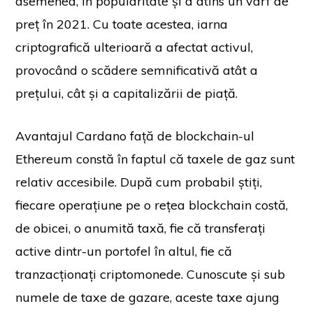
asemenea, în popularitate și a atins un vârf de
preț în 2021. Cu toate acestea, iarna
criptografică ulterioară a afectat activul,
provocând o scădere semnificativă atât a
prețului, cât și a capitalizării de piață.
Avantajul Cardano față de blockchain-ul
Ethereum constă în faptul că taxele de gaz sunt
relativ accesibile. După cum probabil știți,
fiecare operațiune pe o rețea blockchain costă,
de obicei, o anumită taxă, fie că transferați
active dintr-un portofel în altul, fie că
tranzacționați criptomonede. Cunoscute și sub
numele de taxe de gazare, aceste taxe ajung