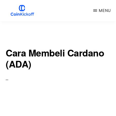
Loncat
MENU
ke
konten
KICKOFF
COIN
utama
Cara Membeli Cardano
(ADA)