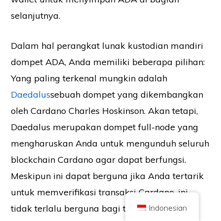
selanjutnya.
Dalam hal perangkat lunak kustodian mandiri
dompet ADA, Anda memiliki beberapa pilihan:
Hak Cipta © 2026 Brilliant British Ltd diperdagangkan sebagai Coin
Yang paling terkenal mungkin adalah
Kickoff
Nomor perusahaan 10490224
Alamat Lantai 2 167-169 Great Portland Street, London, Inggris Raya,
Daedalus
sebuah dompet yang dikembangkan
W1W 5PF
oleh Cardano Charles Hoskinson. Akan tetapi,
Konten ini hanya untuk tujuan informasi dan bukan saran investasi. Kinerja
masa lalu tidak menunjukkan hasil di masa depan. Berinvestasi dalam mata
uang kripto mengandung risiko.
Daedalus merupakan dompet full-node yang
Mata uang kripto tidak diatur oleh Otoritas Perilaku Keuangan Inggris dan
mengharuskan Anda untuk mengunduh seluruh
tidak tunduk pada perlindungan di bawah Skema Kompensasi Layanan
Keuangan Inggris atau dalam lingkup yurisdiksi Layanan Ombudsman
Keuangan Inggris. Berinvestasi dalam mata uang kripto mengandung risiko
blockchain Cardano agar dapat berfungsi.
dan mata uang kripto dapat naik nilainya, atau kehilangan sebagian atau
seluruh nilainya. Pajak keuntungan modal mungkin berlaku untuk
Meskipun ini dapat berguna jika Anda tertarik
keuntungan dari penjualan mata uang kripto.
untuk memverifikasi transaksi Cardano, ini
BERANDA
TENTANG
KEBIJAKAN PRIVASI
HUBUNGI KAMI
Indonesian
tidak terlalu berguna bagi trader pada