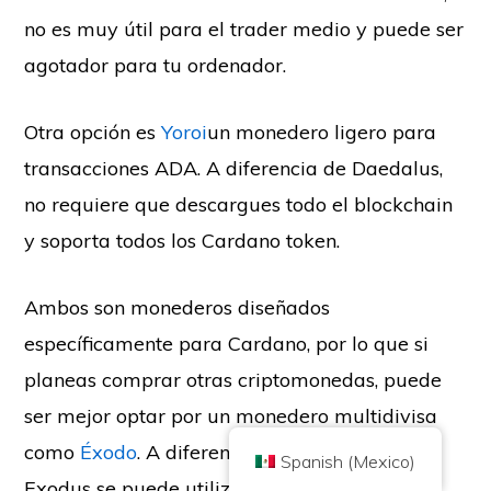
no es muy útil para el trader medio y puede ser
agotador para tu ordenador.
Otra opción es
Yoroi
un monedero ligero para
Copyright © 2026 Brilliant British Ltd, que opera bajo el nombre
transacciones ADA. A diferencia de Daedalus,
comercial Coin Kickoff.
Número de empresa 10490224
no requiere que descargues todo el blockchain
Dirección: 2nd Floor 167-169 Great Portland Street, Londres, Reino
Unido, W1W 5PF
y soporta todos los Cardano token.
El contenido tiene fines informativos y no es un consejo de inversión. El
rendimiento pasado no es indicativo de resultados futuros. Invertir en
criptodivisas conlleva riesgos.
La criptomoneda no está regulada por la Autoridad de Conducta Financiera
Ambos son monederos diseñados
del Reino Unido y no está sujeta a la protección del Plan de Compensación
de Servicios Financieros del Reino Unido ni al ámbito de jurisdicción del
específicamente para Cardano, por lo que si
Servicio del Defensor del Pueblo Financiero del Reino Unido. Invertir en
criptodivisas conlleva un riesgo y las criptodivisas pueden ganar valor o
perderlo en su totalidad. El impuesto sobre las ganancias de capital puede
planeas comprar otras criptomonedas, puede
ser aplicable a los beneficios de las ventas de criptodivisas.
ser mejor optar por un monedero multidivisa
INICIO
ACERCA DE
POLÍTICA DE PRIVACIDAD
CONTACTO
como
Éxodo
. A diferencia de los otros dos,
Spanish (Mexico)
Exodus se puede utilizar para almacenar