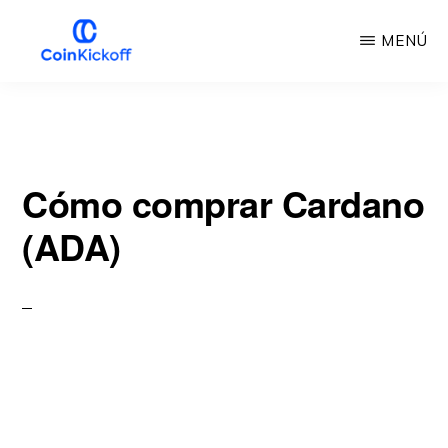
Ir
MENÚ
al
contenido
INICIO
DE
principal
LA
MONEDA
Cómo comprar Cardano
(ADA)