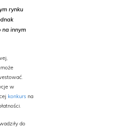
nym rynku
ednak
b na innym
wej,
y może
westować.
ycje w
ęcej
konkurs
na
łatności.
wadziły do