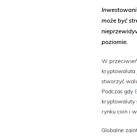
Inwestowani
może być st
nieprzewidyw
poziomie.
W przeciwieńst
kryptowaluta 
stworzyć walu
Podczas gdy
kryptowaluty 
rynku coin i 
Globalne zain