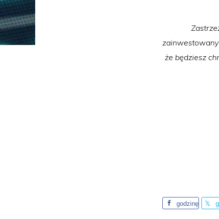
Zastrze
zainwestowanych
że będziesz chr
godzinę
g
temu