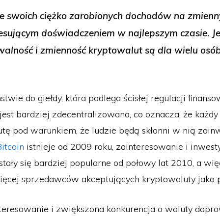
e swoich ciężko zarobionych dochodów na zmien
resującym doświadczeniem w najlepszym czasie. J
alność i zmienność kryptowalut są dla wielu osó
wie do giełdy, która podlega ścisłej regulacji finanso
jest bardziej zdecentralizowana, co oznacza, że każd
tę pod warunkiem, że ludzie będą skłonni w nią zain
Bitcoin
istnieje od 2009 roku, zainteresowanie i inwest
stały się bardziej popularne od połowy lat 2010, a wi
więcej sprzedawców akceptujących kryptowaluty jako p
teresowanie i zwiększona konkurencja o waluty dopro