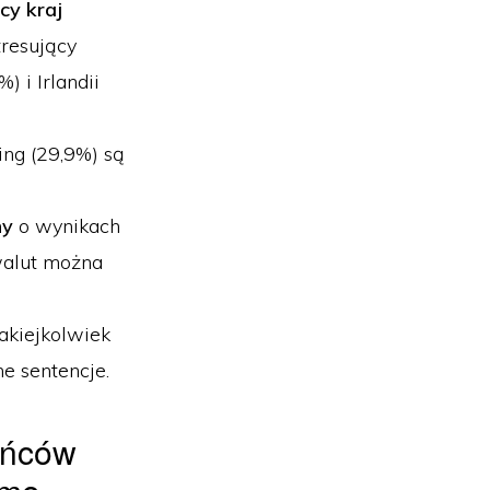
cy kraj
resujący
 i Irlandii
ing (29,9%) są
.
ny
o wynikach
walut można
jakiejkolwiek
ne sentencje.
ańców