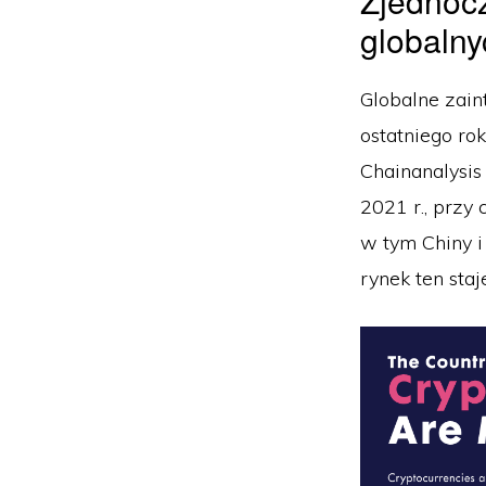
Zjednoc
globalny
Globalne zai
ostatniego ro
Chainanalysis
2021 r., przy
w tym Chiny 
rynek ten staj