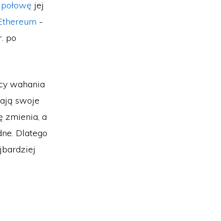
d połowę
jej
Ethereum
-
. po
cy wahania
żają swoje
ę zmienia, a
dne. Dlatego
jbardziej