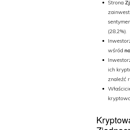
Strona
Z
zainwest
sentyment
(28,2%).
Inwesto
wśród
na
Inwesto
ich kryp
znaleźć 
Właścici
kryptowa
Kryptowa