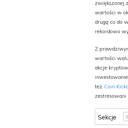
zwiększonej z
wartości w ok
drugą co do w
rekordowo wy
Z prawdziwym
wartości walu
akcje kryptow
inwestowanie 
też.
Coin Kicko
zestresowani 
Sekcje