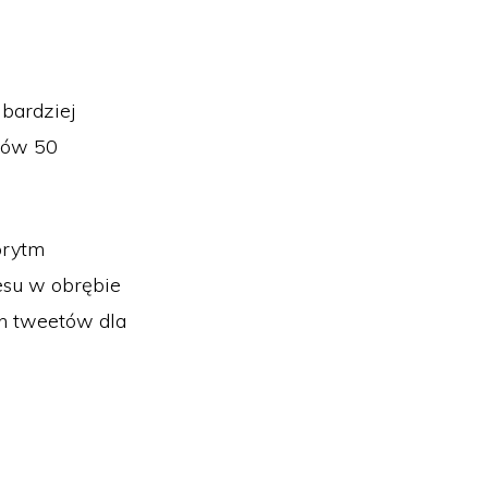
jbardziej
agów 50
orytm
esu w obrębie
h tweetów dla