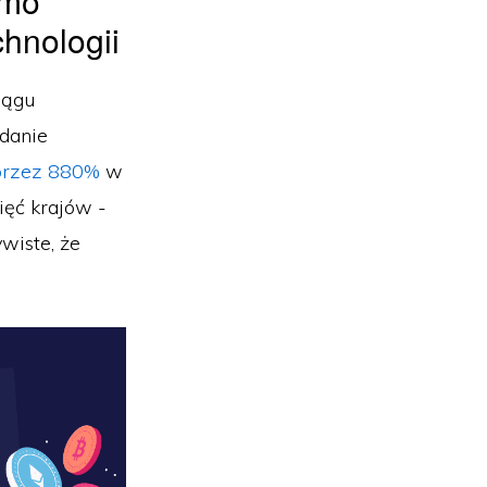
imo
chnologii
iągu
adanie
przez 880%
w
ięć krajów -
ywiste, że