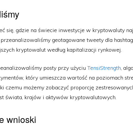
liśmy
ć się, gdzie na świecie inwestycje w kryptowaluty na
i, przeanalizowaliśmy geotagowane tweety dla hasht
jszych kryptowalut według kapitalizacji rynkowej.
eanalizowaliśmy posty przy użyciu
TensiStrength
, alg
tymentów, który umieszcza wartość na poziomach str
ęki czemu możemy zobaczyć proporcję zestresowanyc
t świata, krajów i aktywów kryptowalutowych.
e wnioski