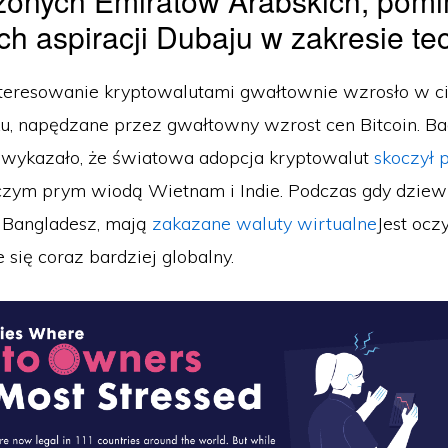
zonych Emiratów Arabskich, pom
ch aspiracji Dubaju w zakresie te
nteresowanie kryptowalutami gwałtownie wzrosło w c
ku, napędzane przez gwałtowny wzrost cen Bitcoin. B
 wykazało, że światowa adopcja kryptowalut
skoczył 
 czym prym wiodą Wietnam i Indie. Podczas gdy dziew
i Bangladesz, mają
zakazane waluty wirtualne
Jest ocz
e się coraz bardziej globalny.