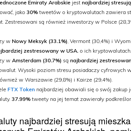
jednoczone Emiraty Arabskie
jest
najbardziej stresują
ować,
jako
30%
tweetów o kryptowalutach zawiera st
. Zestresowani są również inwestorzy w Polsce (28,3%)
rzy w
Nowy Meksyk
(33.1%)
, Vermont (30,4%) i Wyom
jbardziej zestresowany w USA.
o ich kryptowalutach
rzy w
Amsterdam (30.7%)
są
najbardziej zestresowa
towalut. Wysoki poziom stresu posiadaczy cyfrowych 
również w Warszawie (29,8%) i Kairze (29,4%).
ele
FTX Token
najbardziej obawiali się o swój zakup 
luty.
37.99%
tweety na jej temat zawierały podkreślo
luty najbardziej stresują mieszk