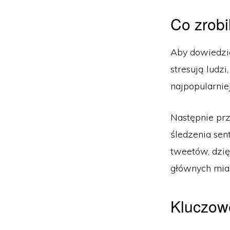
Co zrobi
Aby dowiedzie
stresują ludz
najpopularnie
Następnie prz
śledzenia sen
tweetów, dzi
głównych mias
Kluczow