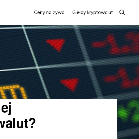
Pokaż
Ceny na żywo
Giełdy kryptowalut
wyszuki
ej
walut?