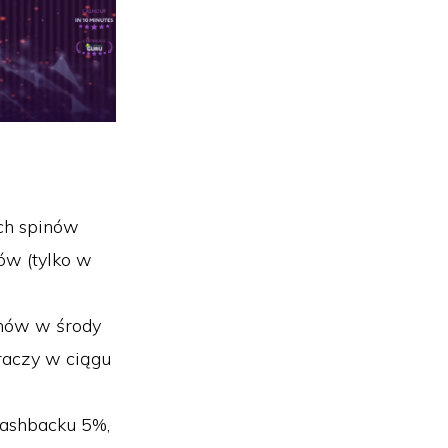
ch spinów
ów (tylko w
nów w środy
raczy w ciągu
cashbacku 5%,