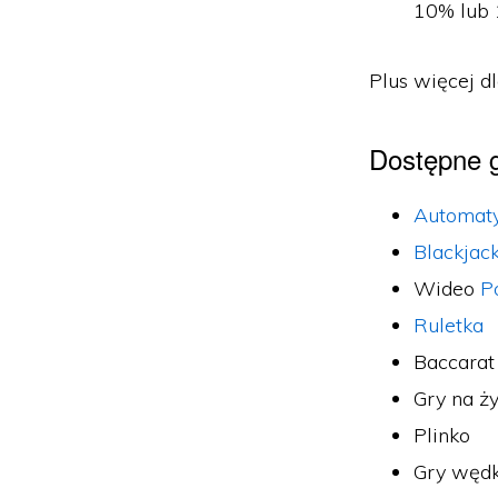
10% lub 
Plus więcej dl
Dostępne 
Automaty
Blackjac
Wideo
P
Ruletka
Baccarat
Gry na ż
Plinko
Gry wędk