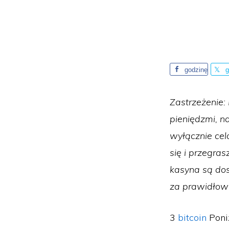
godzinę
g
temu
Zastrzeżenie:
pieniędzmi, n
wyłącznie cel
się i przegra
kasyna są dos
za prawidłowe
3
bitcoin
Poniż