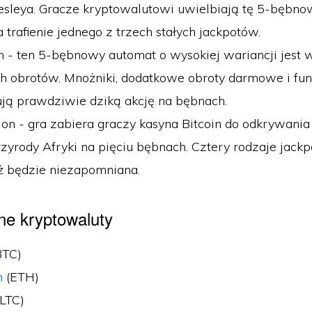
resleya. Gracze kryptowalutowi uwielbiają tę 5-bębn
 trafienie jednego z trzech stałych jackpotów.
n - ten 5-bębnowy automat o wysokiej wariancji jest 
h obrotów. Mnożniki, dodatkowe obroty darmowe i fun
ją prawdziwie dziką akcję na bębnach.
ion - gra zabiera graczy kasyna Bitcoin do odkrywania
rzyrody Afryki na pięciu bębnach. Cztery rodzaje jack
ż będzie niezapomniana.
e kryptowaluty
BTC)
m
(ETH)
LTC)