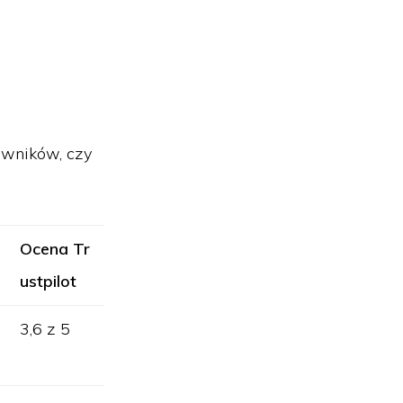
owników, czy
Ocena Tr
ustpilot
3,6 z 5