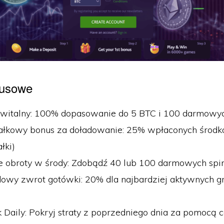
nusowe
witalny: 100% dopasowanie do 5 BTC i 100 darmowy
ałkowy bonus za doładowanie: 25% wpłaconych środk
łki)
obroty w środy: Zdobądź 40 lub 100 darmowych spi
wy zwrot gotówki: 20% dla najbardziej aktywnych g
 Daily: Pokryj straty z poprzedniego dnia za pomocą 