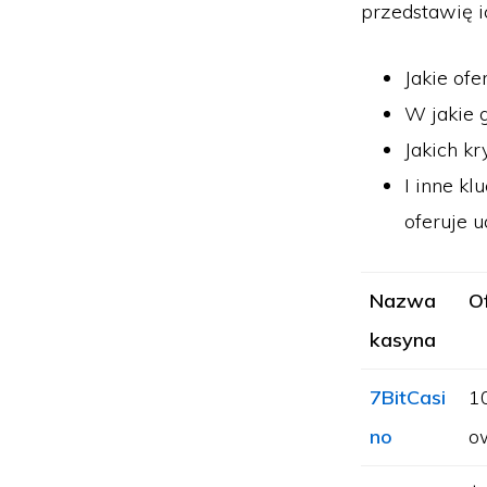
przedstawię ic
Jakie of
W jakie 
Jakich k
I inne k
oferuje 
Nazwa
O
kasyna
7BitCasi
1
no
o