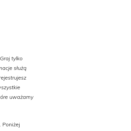
raj tylko
macje służą
ejestrujesz
wszystkie
które uważamy
 Poniżej