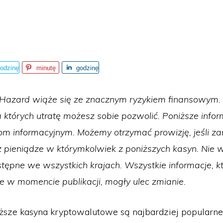
odzinę
minutę
godzinę
temu
temu
temu
 Hazard wiąże się ze znacznym ryzykiem finansowym. G
a których utratę możesz sobie pozwolić. Poniższe infor
om informacyjnym. Możemy otrzymać prowizję, jeśli zar
sz pieniądze w którymkolwiek z poniższych kasyn. Nie 
tępne we wszystkich krajach. Wszystkie informacje, 
 w momencie publikacji, mogły ulec zmianie.
sze kasyna kryptowalutowe są najbardziej popularne.