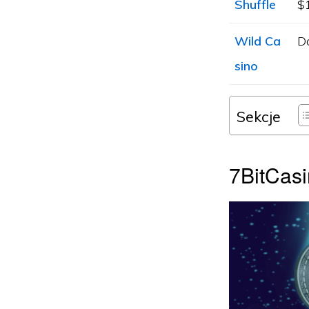
Shuffle
$
Wild Ca
D
sino
Sekcje
7BitCas