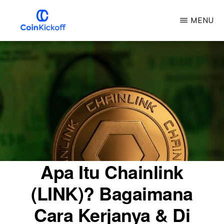
Loncat
MENU
ke
konten
KICKOFF
COIN
utama
Apa Itu Chainlink
(LINK)? Bagaimana
Cara Kerjanya & Di