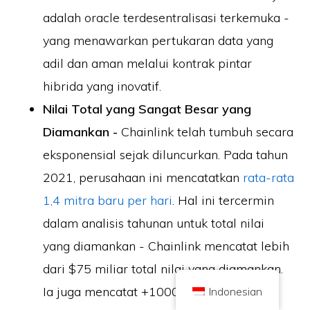
adalah oracle terdesentralisasi terkemuka -
yang menawarkan pertukaran data yang
adil dan aman melalui kontrak pintar
hibrida yang inovatif.
Hak Cipta © 2026 Brilliant British Ltd diperdagangkan sebagai Coin
Nilai Total yang Sangat Besar yang
Kickoff
Nomor perusahaan 10490224
Alamat Lantai 2 167-169 Great Portland Street, London, Inggris Raya,
Diamankan -
Chainlink telah tumbuh secara
W1W 5PF
eksponensial sejak diluncurkan. Pada tahun
Konten ini hanya untuk tujuan informasi dan bukan saran investasi. Kinerja
masa lalu tidak menunjukkan hasil di masa depan. Berinvestasi dalam mata
uang kripto mengandung risiko.
2021, perusahaan ini mencatatkan
rata-rata
Mata uang kripto tidak diatur oleh Otoritas Perilaku Keuangan Inggris dan
1,4 mitra baru per hari
. Hal ini tercermin
tidak tunduk pada perlindungan di bawah Skema Kompensasi Layanan
Keuangan Inggris atau dalam lingkup yurisdiksi Layanan Ombudsman
Keuangan Inggris. Berinvestasi dalam mata uang kripto mengandung risiko
dalam analisis tahunan untuk total nilai
dan mata uang kripto dapat naik nilainya, atau kehilangan sebagian atau
seluruh nilainya. Pajak keuntungan modal mungkin berlaku untuk
yang diamankan - Chainlink mencatat lebih
keuntungan dari penjualan mata uang kripto.
dari $75 miliar total nilai yang diamankan.
BERANDA
TENTANG
KEBIJAKAN PRIVASI
HUBUNGI KAMI
Ia juga mencatat +1000 jaringan oracle.
Indonesian