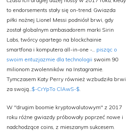
czasu ich drugiej dużej hossy w 2017 roku, kiedy
to endorsements stały się on-trend. Gwiazda
piłki nożnej Lionel Messi podniósł brwi, gdy
został globalnym ambasadorem marki Sirin
Labs, twórcy opartego na blockchainie
smartfona i komputera all-in-one -...
pisząc o
swoim entuzjazmie dla technologii
swoim 90
milionom zwolenników na Instagramie.
Tymczasem Katy Perry również wzbudziła brwi
za swoją...
$-CrYpTo ClAwS-$
.
W "drugim boomie kryptowalutowym" z 2017
roku różne gwiazdy próbowały poprzeć nowe i
nadchodzące coins, z mieszanym sukcesem.