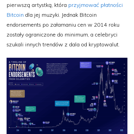
pierwszą artystką, która
przyjmować płatności
Bitcoin
dla jej muzyki. Jednak Bitcoin
endorsements po załamaniu cen w 2014 roku
zostały ograniczone do minimum, a celebryci
szukali innych trendów z dala od kryptowalut.