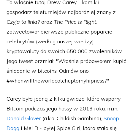
To właśnie tutaj Drew Carey - komik i
gospodarz teleturniejów najbardziej znany z
Czyja to linia?
oraz
The Price is Right,
zatweetował pierwsze publiczne poparcie
celebrytów (według naszej wiedzy)
kryptowaluty do swoich 650 000 zwolenników.
Jego tweet brzmiał: "Właśnie próbowałem kupić
śniadanie w bitcoins. Odmówiono.
#whenwilltheworldcatchuptomyhipness?"
Carey była jedną z kilku gwiazd, które wsparły
Bitcoin podczas jego hossy w 2013 roku, m.in.
Donald Glover
(a.k.a. Childish Gambino),
Snoop
Dogg
i Mel B - byłej Spice Girl, która stała się