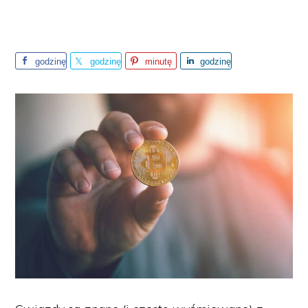
godzinę
godzinę
minutę
godzinę
temu
temu
temu
temu