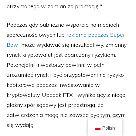
otrzymanego w zamian za promocję."
Podczas gdy publiczne wsparcie na mediach
społecznościowych lub
reklama podczas Super
Copyright © 2026 Brilliant British Ltd działająca jako Coin Kickoff
Bowl
może wydawać się nieszkodliwy, zmienny
Numer przedsiębiorstwa 10490224
Adres: 3rd Floor Great Titchfield House, 14-18 Great Titchfield Street,
London, United Kingdom, W1W 8BD
rynek kryptowalut jest obarczony ryzykiem.
Treść ma charakter informacyjny i nie stanowi porady inwestycyjnej. Wyniki
Potencjalni inwestorzy powinni w pełni
osiągnięte w przeszłości nie są wskaźnikiem przyszłych wyników.
Inwestowanie w kryptowaluty wiąże się z ryzykiem.
zrozumieć rynek i być przygotowani na ryzyko
Kryptowaluta nie jest regulowana przez brytyjski Urząd Nadzoru
Finansowego (Financial Conduct Authority) i nie podlega ochronie w
ramach brytyjskiego systemu rekompensat za usługi finansowe (Financial
kapitałowe podczas inwestowania w
Services Compensation Scheme) ani w zakresie jurysdykcji brytyjskiego
rzecznika praw obywatelskich (Financial Ombudsman Service).
kryptowaluty. Upadek FTX i wynikający z niego
Inwestowanie w kryptowaluty wiąże się z ryzykiem, a kryptowaluta może
zyskać na wartości lub stracić część lub całość wartości. Podatek od zysków
kapitałowych może mieć zastosowanie do zysków ze sprzedaży
głośny spór sądowy jest przestrogą, że
kryptowalut.
zatwierdzenia mogą nie zawsze być tym, czym
STRONA GŁÓWNA
O STRONIE
POLITYKA PRYWATNOŚCI
KONTAKT Z NAMI
się wydają.
Polish