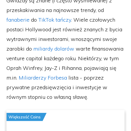
Gwiazdy są znane (i często wyśmiewane) z
przeskakiwania na najnowsze trendy, od
fanaberie
do
TikTok tańczy
. Wiele czołowych
postaci Hollywood jest również znanych z bycia
wytrawnymi inwestorami, wnoszącymi swoje
zarobki do
miliardy dolarów
warte finansowania
venture capital każdego roku. Niektórzy, w tym
Oprah Winfrey, Jay-Z i Rihanna, pojawiają się
m.in.
Miliarderzy Forbesa
lista - poprzez
prywatne przedsięwzięcia i inwestycje w
równym stopniu co własną sławę.
Większość Coins