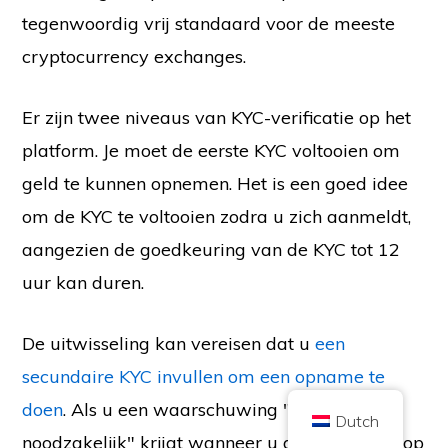
tegenwoordig vrij standaard voor de meeste
cryptocurrency exchanges.
Er zijn twee niveaus van KYC-verificatie op het
Copyright © 2026 Brilliant British Ltd handelend onder de naam Coin
platform. Je moet de eerste KYC voltooien om
Kickoff
Bedrijfsnummer 10490224
geld te kunnen opnemen. Het is een goed idee
Adres: 2nd Floor 167-169 Great Portland Street, Londen, Verenigd
Koninkrijk, W1W 5PF
om de KYC te voltooien zodra u zich aanmeldt,
De inhoud is voor informatieve doeleinden en is geen beleggingsadvies. In
het verleden behaalde resultaten zijn niet indicatief voor toekomstige
aangezien de goedkeuring van de KYC tot 12
resultaten. Beleggen in cryptocurrency brengt risico's met zich mee.
Cryptocurrency wordt niet gereguleerd door de UK Financial Conduct
uur kan duren.
Authority en valt niet onder de bescherming van het UK Financial Services
Compensation Scheme of binnen het rechtsgebied van de UK Financial
Ombudsman Service. Beleggen in cryptocurrency brengt risico's met zich
mee en cryptocurrency kan in waarde stijgen, of een deel van of alle
De uitwisseling kan vereisen dat u
een
waarde verliezen. Vermogenswinstbelasting kan van toepassing zijn op
winsten uit de verkoop van cryptocurrency.
secundaire KYC invullen om een opname te
HOME
OVER
PRIVACYBELEID
NEEM CONTACT MET ONS OP
doen
. Als u een waarschuwing "KYC
Dutch
noodzakelijk" krijgt wanneer u geld probeert op