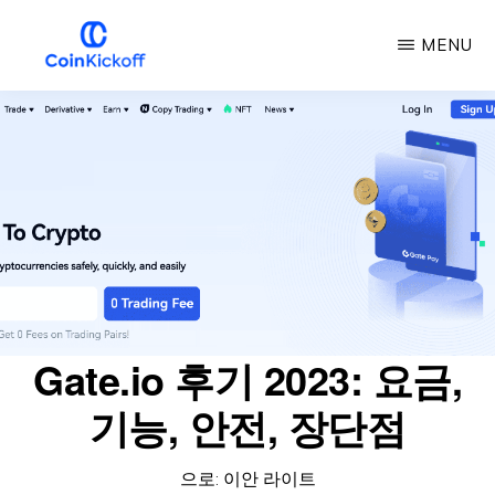
주
MENU
요
콘
COIN
킥
텐
오
프
츠
로
건
너
뛰
기
Gate.io 후기 2023: 요금,
기능, 안전, 장단점
으로:
이안 라이트