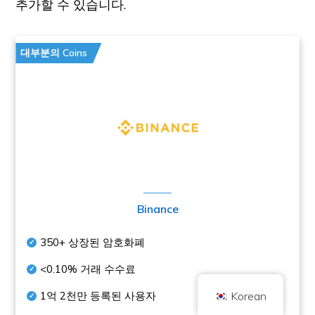
추가할 수 있습니다.
대부분의 Coins
저작권 © 2026 브릴리언트 브리티시 주식회사는 Coin 킥오프로 거래합니다.
회사 번호 10490224
주소 2층 167-169 그레이트 포틀랜드 스트리트, 런던, 영국, W1W 5PF
콘텐츠는 정보 제공을 목적으로 하며 투자 조언이 아닙니다. 과거 성과가 미래
결과를 보장하는 것은 아닙니다. 암호화폐 투자에는 위험이 따릅니다.
Binance
암호화폐는 영국 금융행위감독청의 규제를 받지 않으며, 영국 금융 서비스 보상
제도 또는 영국 금융 옴부즈만 서비스의 관할 범위 내에서 보호 대상이 아닙니
다. 암호화폐 투자에는 위험이 수반되며 암호화폐는 가치가 상승하거나 일부 또
는 전부의 가치를 잃을 수 있습니다. 암호화폐 판매 수익에는 자본 이득세가 적
350+
상장된 암호화폐
용될 수 있습니다.
<0.10%
거래 수수료
홈
정보
개인정보 보호정책
문의하기
1억 2천만
등록된 사용자
Korean