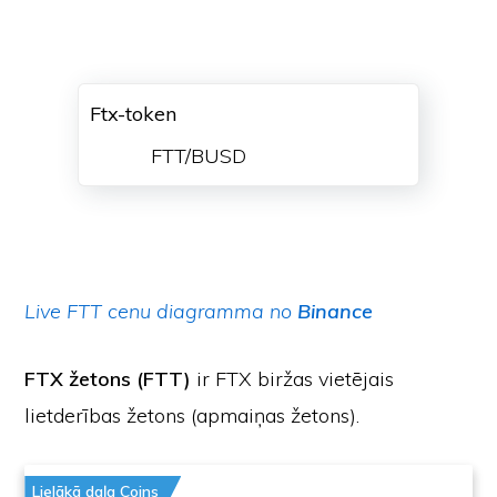
Ftx-token
FTT/BUSD
Live FTT cenu diagramma no
Binance
FTX žetons (FTT)
ir FTX biržas vietējais
lietderības žetons (apmaiņas žetons).
Lielākā daļa Coins