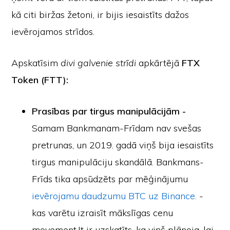
kā citi biržas žetoni, ir bijis iesaistīts dažos
ievērojamos strīdos.
Apskatīsim
divi galvenie strīdi
apkārtējā
FTX
Token (FTT):
Prasības par tirgus manipulācijām -
Samam Bankmanam-Frīdam nav svešas
pretrunas, un 2019. gadā viņš bija iesaistīts
tirgus manipulāciju skandālā. Bankmans-
Frīds tika apsūdzēts par mēģinājumu
ievērojamu daudzumu BTC uz Binance.
-
kas varētu izraisīt mākslīgas cenu
movement.It ir uzskatīts, ka viņš plānoja, lai