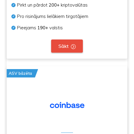
Pirkt un pārdot
200+
kriptovalūtas
Pro risinājums lielākiem tirgotājiem
Pieejams
190+
valstis
Sākt
ASV bāzēta