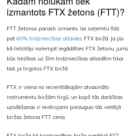
Kādam nolūkam tiek
izmantots FTX žetons (FTT)?
FTT žetonus parasti izmanto, lai saņemtu līdz
pat
60% tirdzniecības atlaides
FTX biržā. Ja jūs
kā lietotājs nolemjat iegādāties FTX žetonu, jums
būs tiesības uz šīm tirdzniecības atlaidēm tikai
tad, ja tirgotos FTX biržā.
FTX ir viena no iecienītākajām atvasināto
instrumentu biržām tirgū, un kopš tās darbības
uzsākšanas ir ievērojami pieaugusi tās vietējā
biržas žetona FTT cena.
FTX birža kā kriptogrāfijas birža piedāvā FTT