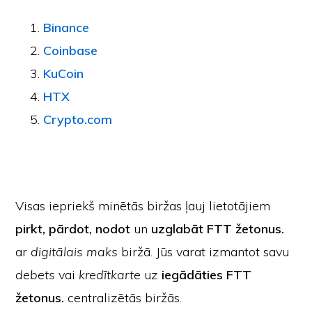
Binance
Coinbase
KuCoin
HTX
Crypto.com
Visas iepriekš minētās biržas ļauj lietotājiem
pirkt, pārdot, nodot
un
uzglabāt FTT žetonus.
ar
digitālais maks
biržā. Jūs varat izmantot savu
debets
vai
kredītkarte
uz
iegādāties FTT
žetonus.
centralizētās biržās.