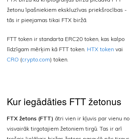
žetonu īpašniekiem ekskluzīvas priekšrocības -
tās ir pieejamas tikai FTX biržā.
FTT token ir standarta ERC20 token, kas kalpo
līdzīgam mērķim kā FTT token.
HTX token
vai
CRO
(
crypto.com
) token.
Kur iegādāties FTT žetonus
FTX žetons (FTT)
ātri vien ir kļuvis par vienu no
visvairāk tirgotajiem žetoniem tirgū. Tas ir arī
trešais lielākais biržas žetons pasaulē pēc tirgus