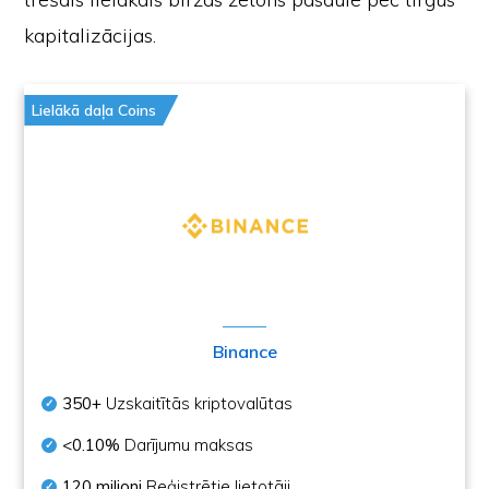
kapitalizācijas.
Lielākā daļa Coins
Binance
350+
Uzskaitītās kriptovalūtas
<0.10%
Darījumu maksas
120 miljoni
Reģistrētie lietotāji