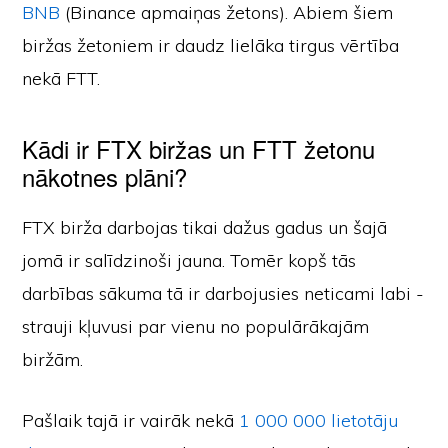
BNB
(Binance apmaiņas žetons). Abiem šiem
biržas žetoniem ir daudz lielāka tirgus vērtība
nekā FTT.
Kādi ir FTX biržas un FTT žetonu
nākotnes plāni?
FTX birža darbojas tikai dažus gadus un šajā
jomā ir salīdzinoši jauna. Tomēr kopš tās
darbības sākuma tā ir darbojusies neticami labi -
strauji kļuvusi par vienu no populārākajām
biržām.
Pašlaik tajā ir vairāk nekā
1 000 000 lietotāju