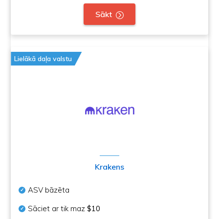
Sākt
Lielākā daļa valstu
Krakens
ASV bāzēta
Sāciet ar tik maz
$10