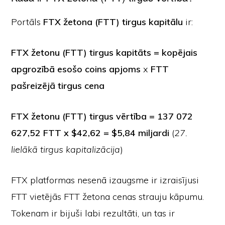
Portāls
FTX žetona (FTT) tirgus kapitālu
ir:
FTX žetonu (FTT) tirgus kapitāts = kopējais
apgrozībā esošo coins apjoms
x
FTT
pašreizējā tirgus cena
FTX žetonu (FTT) tirgus vērtība = 137 072
627,52 FTT x $42,62 = $5,84 miljardi
(
27.
lielākā tirgus kapitalizācija
)
FTX platformas nesenā izaugsme ir izraisījusi
FTT vietējās FTT žetona cenas strauju kāpumu.
Tokenam ir bijuši labi rezultāti, un tas ir