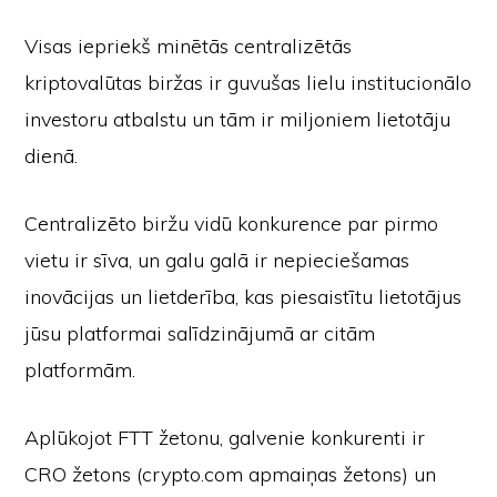
Visas iepriekš minētās centralizētās
kriptovalūtas biržas ir guvušas lielu institucionālo
investoru atbalstu un tām ir miljoniem lietotāju
dienā.
Centralizēto biržu vidū konkurence par pirmo
vietu ir sīva, un galu galā ir nepieciešamas
inovācijas un lietderība, kas piesaistītu lietotājus
jūsu platformai salīdzinājumā ar citām
platformām.
Aplūkojot FTT žetonu, galvenie konkurenti ir
CRO žetons (crypto.com apmaiņas žetons) un