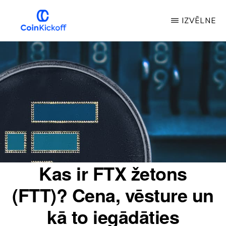
Pāriet
IZVĒLNE
uz
galveno
MONĒTU
IZLAIŠANAS
saturu
SĀKUMS
Kas ir FTX žetons
(FTT)? Cena, vēsture un
kā to iegādāties