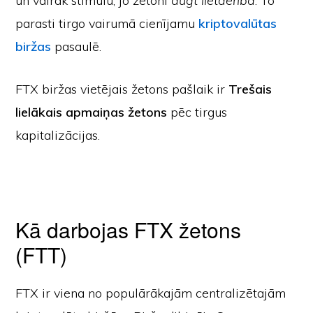
un vairāk stimulu, jo žetoni
augt lietderība
. To
parasti tirgo vairumā cienījamu
kriptovalūtas
biržas
pasaulē.
FTX biržas vietējais žetons pašlaik ir
Trešais
lielākais apmaiņas žetons
pēc tirgus
kapitalizācijas.
Kā darbojas FTX žetons
(FTT)
FTX ir viena no populārākajām centralizētajām