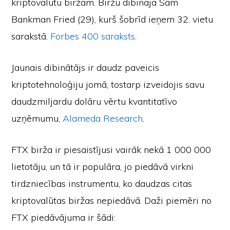
kriptovalūtu biržām. Biržu dibināja Sam
Bankman Fried (29), kurš šobrīd ieņem 32. vietu
sarakstā.
Forbes 400 saraksts
.
Jaunais dibinātājs ir daudz paveicis
kriptotehnoloģiju jomā, tostarp izveidojis savu
daudzmiljardu dolāru vērtu kvantitatīvo
uzņēmumu,
Alameda Research
.
FTX birža ir piesaistījusi vairāk nekā 1 000 000
lietotāju, un tā ir populāra, jo piedāvā virkni
tirdzniecības instrumentu, ko daudzas citas
kriptovalūtas biržas nepiedāvā. Daži piemēri no
FTX piedāvājuma ir šādi: