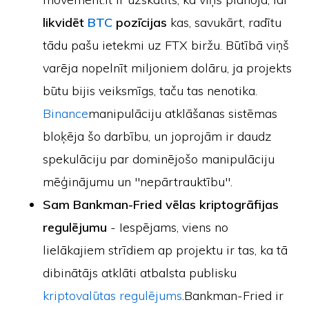
likvidēt
BTC
pozīcijas
kas, savukārt, radītu
tādu pašu ietekmi uz FTX biržu. Būtībā viņš
varēja nopelnīt miljoniem dolāru, ja projekts
būtu bijis veiksmīgs, taču tas nenotika.
Binance
manipulāciju atklāšanas sistēmas
bloķēja šo darbību, un joprojām ir daudz
spekulāciju par dominējošo manipulāciju
mēģinājumu un "nepārtrauktību".
Sam Bankman-Fried vēlas kriptogrāfijas
regulējumu
- Iespējams, viens no
lielākajiem strīdiem ap projektu ir tas, ka tā
dibinātājs atklāti atbalsta publisku
kriptovalūtas regulējums
.Bankman-Fried ir