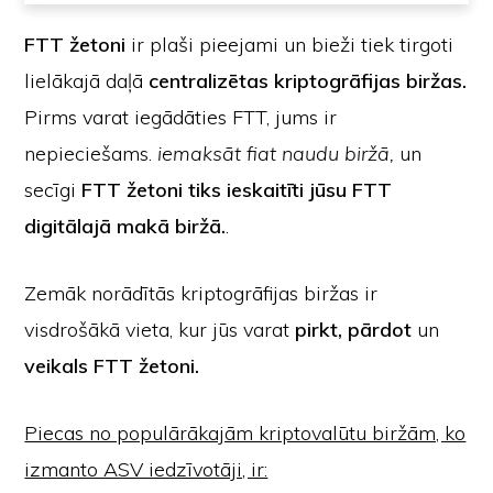
FTT žetoni
ir plaši pieejami un bieži tiek tirgoti
lielākajā daļā
centralizētas kriptogrāfijas biržas.
Pirms varat iegādāties FTT, jums ir
nepieciešams.
iemaksāt fiat naudu biržā,
un
secīgi
FTT žetoni tiks ieskaitīti jūsu FTT
digitālajā makā biržā.
.
Zemāk norādītās kriptogrāfijas biržas ir
visdrošākā vieta, kur jūs varat
pirkt, pārdot
un
veikals
FTT žetoni.
Piecas no populārākajām kriptovalūtu biržām, ko
izmanto ASV iedzīvotāji, ir: