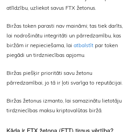
atlīdzību, uzliekot savus FTX žetonus.
Biržas token parasti nav maināmi; tas tiek darīts,
lai nodrošinātu integritāti un pārredzamību, kas
biržām ir nepieciešama, lai
atbalstīt
par token
piegādi un tirdzniecības apjomu.
Biržas piešķir prioritāti savu žetonu
pārredzamībai, jo tā ir ļoti svarīga to reputācijai.
Biržas žetonus izmanto, lai samazinātu lietotāju
tirdzniecības maksu kriptovalūtas biržā.
Kāda ir FTX žetona (FTT) tirgus vērtība?