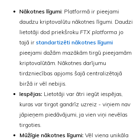
Nākotnes līgumi
: Platformā ir pieejami
daudzu kriptovalūtu nākotnes līgumi. Daudzi
lietotāji dod priekšroku
FTX platforma
jo
tajā ir
standartizēti nākotnes līgumi
pieejami dažām mazākām tirgū pieejamām
kriptovalūtām. Nākotnes darījumu
tirdzniecības apjoms šajā centralizētajā
biržā ir vēl nebijis.
Iespējas:
Lietotāji var ātri iegūt iespējas,
kuras var tirgot gandrīz uzreiz - viņiem nav
jāpieņem piedāvājumi, ja vien viņi nevēlas
tirgoties.
Mūžīgie nākotnes līgumi:
Vēl viena unikāla