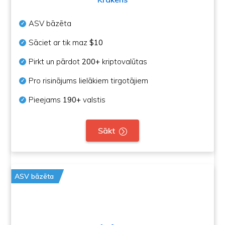
ASV bāzēta
Sāciet ar tik maz
$10
Pirkt un pārdot
200+
kriptovalūtas
Pro risinājums lielākiem tirgotājiem
Pieejams
190+
valstis
Sākt
ASV bāzēta