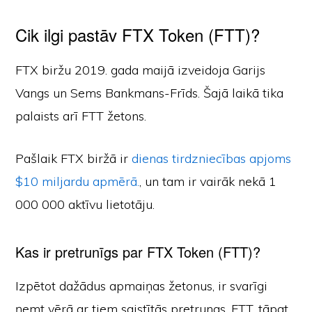
Cik ilgi pastāv FTX Token (FTT)?
FTX biržu 2019. gada maijā izveidoja Garijs
Vangs un Sems Bankmans-Frīds. Šajā laikā tika
palaists arī FTT žetons.
Pašlaik FTX biržā ir
dienas tirdzniecības apjoms
$10 miljardu apmērā.
, un tam ir vairāk nekā 1
000 000 aktīvu lietotāju.
Kas ir pretrunīgs par FTX Token (FTT)?
Izpētot dažādus apmaiņas žetonus, ir svarīgi
ņemt vērā ar tiem saistītās pretrunas. FTT, tāpat