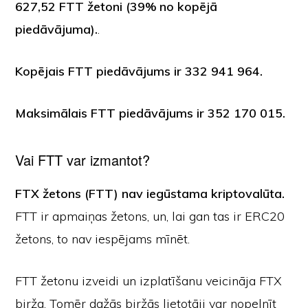
627,52 FTT žetoni (39% no kopējā
piedāvājuma).
.
Kopējais FTT piedāvājums ir 332 941 964.
Maksimālais FTT piedāvājums ir 352 170 015.
Vai FTT var izmantot?
FTX žetons (FTT) nav iegūstama kriptovalūta.
FTT ir apmaiņas žetons, un, lai gan tas ir ERC20
žetons, to nav iespējams mīnēt.
FTT žetonu izveidi un izplatīšanu veicināja FTX
birža. Tomēr dažās biržās lietotāji var nopelnīt