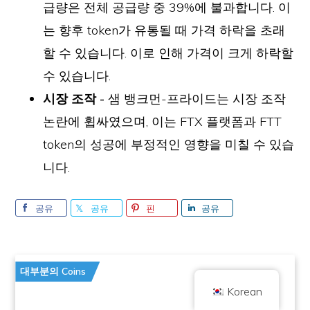
급량은 전체 공급량 중 39%에 불과합니다. 이
는 향후 token가 유통될 때 가격 하락을 초래
할 수 있습니다. 이로 인해 가격이 크게 하락할
수 있습니다.
시장 조작 -
샘 뱅크먼-프라이드는 시장 조작
논란에 휩싸였으며, 이는 FTX 플랫폼과 FTT
token의 성공에 부정적인 영향을 미칠 수 있습
저작권 © 2026 브릴리언트 브리티시 주식회사는 Coin 킥오프로 거래합니다.
회사 번호 10490224
주소 2층 167-169 그레이트 포틀랜드 스트리트, 런던, 영국, W1W 5PF
니다.
콘텐츠는 정보 제공을 목적으로 하며 투자 조언이 아닙니다. 과거 성과가 미래
결과를 보장하는 것은 아닙니다. 암호화폐 투자에는 위험이 따릅니다.
암호화폐는 영국 금융행위감독청의 규제를 받지 않으며, 영국 금융 서비스 보상
공유
공유
핀
공유
제도 또는 영국 금융 옴부즈만 서비스의 관할 범위 내에서 보호 대상이 아닙니
다. 암호화폐 투자에는 위험이 수반되며 암호화폐는 가치가 상승하거나 일부 또
는 전부의 가치를 잃을 수 있습니다. 암호화폐 판매 수익에는 자본 이득세가 적
용될 수 있습니다.
홈
정보
개인정보 보호정책
문의하기
대부분의 Coins
Korean