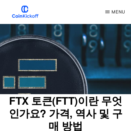
주
MENU
요
콘
COIN
킥
텐
오
프
츠
로
건
너
뛰
기
FTX 토큰(FTT)이란 무엇
인가요? 가격, 역사 및 구
매 방법