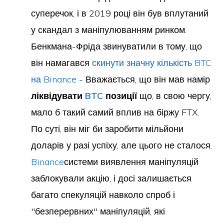
суперечок, і в 2019 році він був вплутаний
у скандал з маніпулюванням ринком.
Бенкмана-Фріда звинуватили в тому, що
він намагався
скинути значну кількість BTC
на Binance
- Вважається, що він мав намір
ліквідувати
BTC
позиції
що, в свою чергу,
мало б такий самий вплив на біржу FTX.
По суті, він міг би заробити мільйони
доларів у разі успіху, але цього не сталося.
Binance
системи виявлення маніпуляцій
заблокували акцію, і досі залишається
багато спекуляцій навколо спроб і
"безперервних" маніпуляцій, які