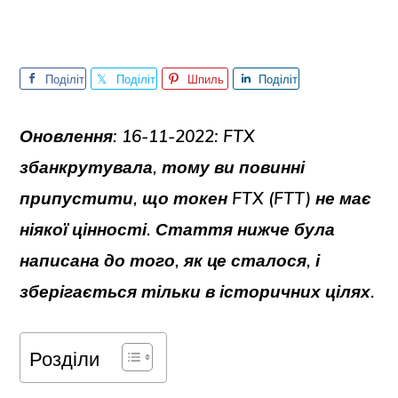
Поділіт
Поділіт
Шпиль
Поділіт
ься
ься
ка
ься
Оновлення: 16-11-2022:
FTX
збанкрутувала, тому ви повинні
припустити, що токен FTX (FTT) не має
ніякої цінності. Стаття нижче була
написана до того, як це сталося, і
зберігається тільки в історичних цілях.
Розділи