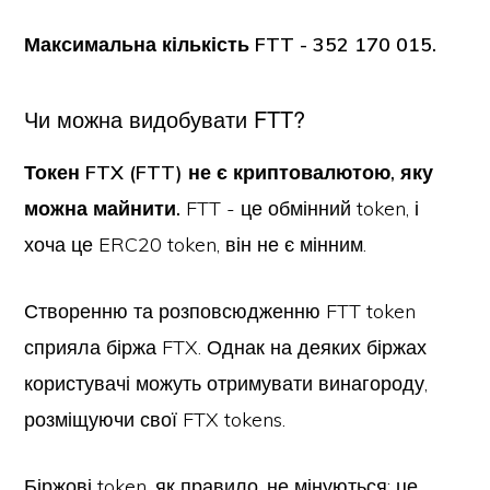
Максимальна кількість FTT - 352 170 015.
Чи можна видобувати FTT?
Токен FTX (FTT) не є криптовалютою, яку
можна майнити.
FTT - це обмінний token, і
хоча це ERC20 token, він не є мінним.
Створенню та розповсюдженню FTT token
сприяла біржа FTX. Однак на деяких біржах
користувачі можуть отримувати винагороду,
розміщуючи свої FTX tokens.
Біржові token, як правило, не мінуються; це