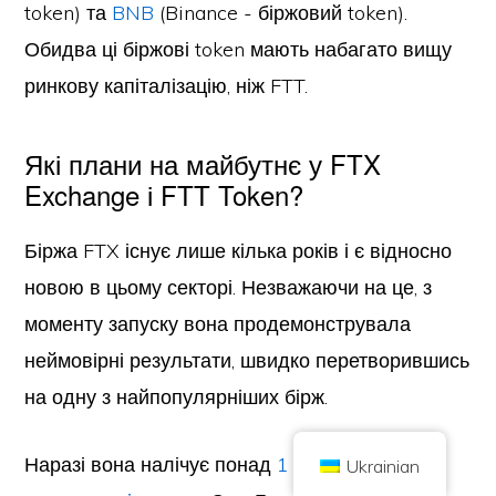
token) та
BNB
(Binance - біржовий token).
Обидва ці біржові token мають набагато вищу
ринкову капіталізацію, ніж FTT.
Які плани на майбутнє у FTX
Copyright © 2026 Brilliant British Ltd, що торгує як Coin Kickoff
Номер компанії 10490224
Exchange і FTT Token?
Адреса: 2-й поверх 167-169 Грейт Портленд Стріт, Лондон, Велика
Британія, W1W 5PF
Вміст носить інформаційний характер і не є інвестиційною порадою.
Біржа FTX існує лише кілька років і є відносно
Минулі результати не є показником майбутніх результатів. Інвестиції
в криптовалюту пов'язані з ризиком.
новою в цьому секторі. Незважаючи на це, з
Криптовалюта не регулюється Управлінням з фінансового нагляду
Великої Британії і не підлягає захисту в рамках Схеми компенсації
фінансових послуг Великої Британії, а також не підпадає під юрисдикцію
моменту запуску вона продемонструвала
Служби фінансового омбудсмена Великої Британії. Інвестування в
криптовалюту пов'язане з ризиком, і криптовалюта може зрости в ціні
неймовірні результати, швидко перетворившись
або втратити частину або всю свою вартість. До прибутку від
продажу криптовалюти може застосовуватися податок на приріст
капіталу.
на одну з найпопулярніших бірж.
ГОЛОВНА
ПРО
ПОЛІТИКА КОНФІДЕНЦІЙНОСТІ
ЗВ'ЯЖІТЬСЯ З НАМИ
Наразі вона налічує понад
1 000 000
Ukrainian