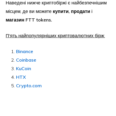
Наведені нижче криптобіржі є найбезпечнішим
місцем, де ви можете
купити, продати
і
магазин
FTT tokens.
П'ять найпопулярніших криптовалютних бірж:
Binance
Coinbase
KuCoin
HTX
Crypto.com