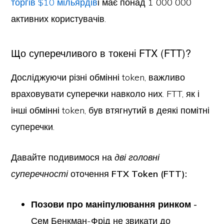
торгів $10 мільярдів
і має понад 1 000 000
активних користувачів.
Що суперечливого в токені FTX (FTT)?
Досліджуючи різні обмінні token, важливо
враховувати суперечки навколо них. FTT, як і
інші обмінні token, був втягнутий в деякі помітні
суперечки.
Давайте подивимося на
дві головні
суперечності
оточення
FTX Token (FTT):
Позови про маніпулювання ринком -
Сем Бенкман-Фрід не звикати до