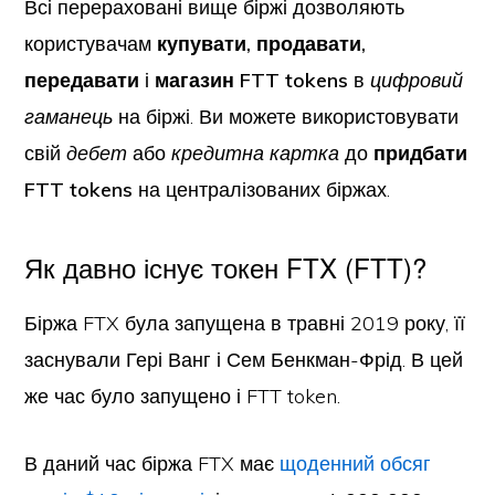
Всі перераховані вище біржі дозволяють
користувачам
купувати, продавати,
передавати
і
магазин FTT tokens
в
цифровий
гаманець
на біржі. Ви можете використовувати
свій
дебет
або
кредитна картка
до
придбати
FTT tokens
на централізованих біржах.
Як давно існує токен FTX (FTT)?
Біржа FTX була запущена в травні 2019 року, її
заснували Гері Ванг і Сем Бенкман-Фрід. В цей
же час було запущено і FTT token.
В даний час біржа FTX має
щоденний обсяг