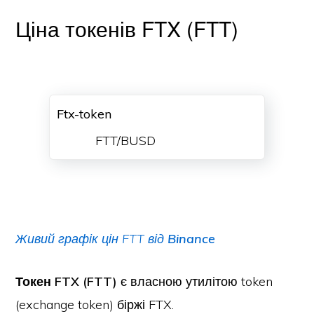
Ціна токенів FTX (FTT)
Ftx-token
FTT/BUSD
Живий графік цін FTT від
Binance
Токен FTX (FTT)
є власною утилітою token
(exchange token) біржі FTX.