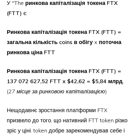
У "The
ринкова капіталізація токена FTX
(FTT)
є:
Ринкова капіталізація токена FTX (FTT) =
загальна кількість coins в обігу
x
поточна
ринкова ціна FTT
Ринкова капіталізація токена FTX (FTT) =
137 072 627,52 FTT x $42,62 = $5,84 млрд.
(
27 місце за ринковою капіталізацією
)
Нещодавнє зростання платформи FTX
призвело до того, що нативний FTT token різко
зріс у ціні. token добре зарекомендував себе і