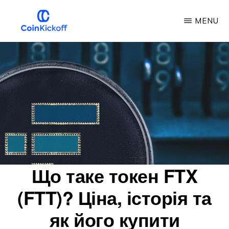
Перейти
MENU
до
основного
COIN
ПОЧАТОК
змісту
РОБОТИ
Що таке токен FTX
(FTT)? Ціна, історія та
як його купити