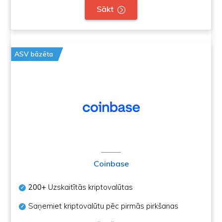
Sākt
ASV bāzēta
Coinbase
200+
Uzskaitītās kriptovalūtas
Saņemiet kriptovalūtu pēc pirmās pirkšanas