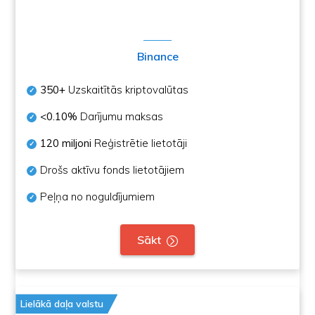
Binance
350+
Uzskaitītās kriptovalūtas
<0.10%
Darījumu maksas
120 miljoni
Reģistrētie lietotāji
Drošs aktīvu fonds lietotājiem
Peļņa no noguldījumiem
Sākt
Lielākā daļa valstu