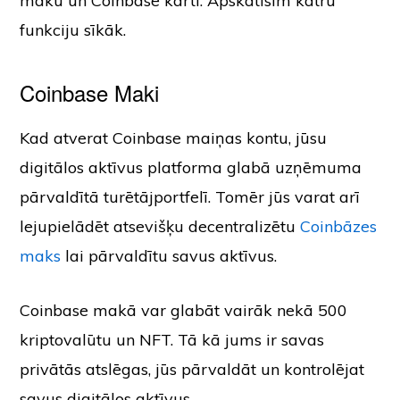
maku un Coinbase karti. Apskatīsim katru
funkciju sīkāk.
Coinbase Maki
Kad atverat Coinbase maiņas kontu, jūsu
digitālos aktīvus platforma glabā uzņēmuma
pārvaldītā turētājportfelī. Tomēr jūs varat arī
lejupielādēt atsevišķu decentralizētu
Coinbāzes
maks
lai pārvaldītu savus aktīvus.
Coinbase makā var glabāt vairāk nekā 500
kriptovalūtu un NFT. Tā kā jums ir savas
privātās atslēgas, jūs pārvaldāt un kontrolējat
savus digitālos aktīvus.