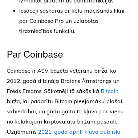
izmantot platformas pamatfunkcijas.
Iesācēji saskaras ar lielu mācīšanās līkni
par Coinbase Pro un uzlabotas
tirdzniecības funkciju.
Par Coinbase
Coinbase ir ASV bāzēta veterānu birža, ko
2012. gadā dibināja Braiens Ārmstrongs un
Freds Ersams. Sākotnēji tā sākās kā
Bitcoin
birža, lai padarītu Bitcoin pieejamāku plašai
sabiedrībai, un gadu gaitā tā kļuva par vienu
no lielākajām kriptovalūtu biržām pasaulē.
Uzņēmums
2021. gada aprīlī kļuva publiski