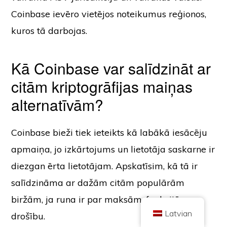
Coinbase ievēro vietējos noteikumus reģionos,
kuros tā darbojas.
Kā Coinbase var salīdzināt ar
citām kriptogrāfijas maiņas
Autortiesības © 2026 Brilliant British Ltd, kas darbojas kā Coin Kickoff
Uzņēmuma numurs 10490224
Adrese: 2. stāvs 167-169 Great Portland Street, Londona, Apvienotā
alternatīvām?
Karaliste, W1W 5PF
Saturs ir informatīviem nolūkiem un nav ieguldījumu konsultācijas. Pagātnes
rezultāti nav nākotnes rezultātu rādītājs. Ieguldījumi kriptovalūtā ir saistīti ar
risku.
Coinbase bieži tiek ieteikts kā labākā iesācēju
Kriptovalūtu neregulē Apvienotās Karalistes Finanšu uzraudzības iestāde,
un uz to neattiecas Apvienotās Karalistes Finanšu pakalpojumu
apmaiņa, jo izkārtojums un lietotāja saskarne ir
kompensācijas shēmas (Financial Services Compensation Scheme)
aizsardzība vai Apvienotās Karalistes Finanšu ombuda dienesta jurisdikcija.
diezgan ērta lietotājam. Apskatīsim, kā tā ir
Ieguldījumi kriptovalūtā ir saistīti ar risku, un kriptovalūta var iegūt vērtību vai
zaudēt daļu vai visu vērtību. No kriptovalūtas pārdošanas gūtajai peļņai var
tikt piemērots kapitāla pieauguma nodoklis.
salīdzināma ar dažām citām populārām
SĀKUMS
PAR
KONFIDENCIALITĀTES POLITIKA
SAZINIETIES AR MUMS
biržām, ja runa ir par maksām, funkcijām un
Latvian
drošību.