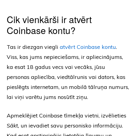
Cik vienkārši ir atvērt
Coinbase kontu?
Tas ir diezgan viegli
atvērt Coinbase kontu
.
Viss, kas jums nepieciešams, ir apliecinājums,
ka esat 18 gadus vecs vai vecāks, jūsu
personas apliecība, viedtālrunis vai dators, kas
pieslēgts internetam, un mobilā tālruņa numurs,
lai viņi varētu jums nosūtīt ziņu.
Apmeklējiet Coinbase tīmekļa vietni, izvēlieties
Sākt,
un ievadiet savu personisko informāciju.
Kad esat apstiprinājis lietotāja līgumu un