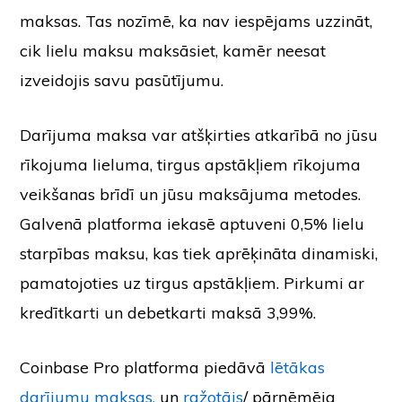
maksas. Tas nozīmē, ka nav iespējams uzzināt,
cik lielu maksu maksāsiet, kamēr neesat
izveidojis savu pasūtījumu.
Darījuma maksa var atšķirties atkarībā no jūsu
rīkojuma lieluma, tirgus apstākļiem rīkojuma
veikšanas brīdī un jūsu maksājuma metodes.
Galvenā platforma iekasē aptuveni 0,5% lielu
starpības maksu, kas tiek aprēķināta dinamiski,
pamatojoties uz tirgus apstākļiem. Pirkumi ar
kredītkarti un debetkarti maksā 3,99%.
Coinbase Pro platforma piedāvā
lētākas
darījumu maksas.
un
ražotājs
/ pārņēmēja