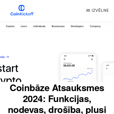
Pāriet
IZVĒLNE
uz
galveno
MONĒTU
IZLAIŠANAS
saturu
SĀKUMS
Coinbāze Atsauksmes
2024: Funkcijas,
nodevas, drošība, plusi