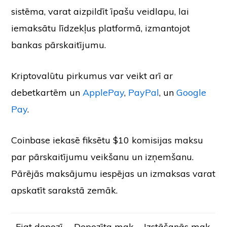
sistēma, varat aizpildīt īpašu veidlapu, lai
iemaksātu līdzekļus platformā, izmantojot
bankas pārskaitījumu.
Kriptovalūtu pirkumus var veikt arī ar
debetkartēm un
ApplePay
,
PayPal
, un
Google
Pay
.
Coinbase iekasē fiksētu $10 komisijas maksu
par pārskaitījumu veikšanu un izņemšanu.
Pārējās maksājumu iespējas un izmaksas varat
apskatīt sarakstā zemāk.
Fiat depozī
Depozīta mak
Izstāšanās mak