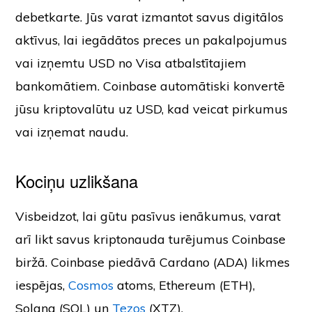
debetkarte. Jūs varat izmantot savus digitālos
aktīvus, lai iegādātos preces un pakalpojumus
vai izņemtu USD no Visa atbalstītajiem
bankomātiem. Coinbase automātiski konvertē
jūsu kriptovalūtu uz USD, kad veicat pirkumus
vai izņemat naudu.
Kociņu uzlikšana
Visbeidzot, lai gūtu pasīvus ienākumus, varat
arī likt savus kriptonauda turējumus Coinbase
biržā. Coinbase piedāvā Cardano (ADA) likmes
iespējas,
Cosmos
atoms, Ethereum (ETH),
Solana (SOL) un
Tezos
(XTZ).