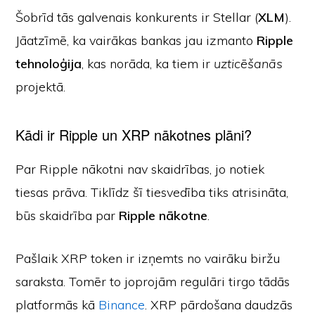
Šobrīd tās galvenais konkurents ir Stellar (
XLM
).
Jāatzīmē, ka vairākas bankas jau izmanto
Ripple
tehnoloģija
, kas norāda, ka tiem ir
uzticēšanās
projektā.
Kādi ir Ripple un XRP nākotnes plāni?
Par Ripple nākotni nav skaidrības, jo notiek
tiesas prāva. Tiklīdz šī tiesvedība tiks atrisināta,
būs skaidrība par
Ripple nākotne
.
Pašlaik XRP token ir izņemts no vairāku biržu
saraksta. Tomēr to joprojām regulāri tirgo tādās
platformās kā
Binance
. XRP pārdošana daudzās