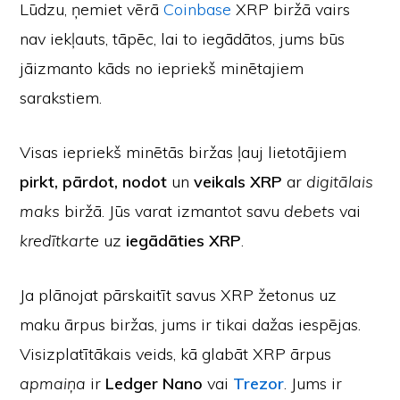
Lūdzu, ņemiet vērā
Coinbase
XRP biržā vairs
nav iekļauts, tāpēc, lai to iegādātos, jums būs
jāizmanto kāds no iepriekš minētajiem
sarakstiem.
Visas iepriekš minētās biržas ļauj lietotājiem
pirkt, pārdot, nodot
un
veikals XRP
ar
digitālais
maks
biržā. Jūs varat izmantot savu
debets
vai
kredītkarte
uz
iegādāties XRP
.
Ja plānojat pārskaitīt savus XRP žetonus uz
maku ārpus biržas, jums ir tikai dažas iespējas.
Visizplatītākais veids, kā glabāt XRP ārpus
apmaiņa
ir
Ledger Nano
vai
Trezor
. Jums ir