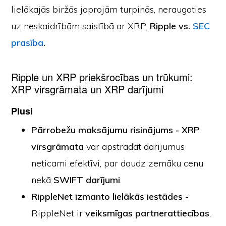
lielākajās biržās joprojām turpinās, neraugoties
uz neskaidrībām saistībā ar XRP.
Ripple vs.
SEC
prasība
.
Ripple un XRP priekšrocības un trūkumi:
XRP virsgrāmata un XRP darījumi
Plusi
Pārrobežu maksājumu risinājums - XRP
virsgrāmata
var apstrādāt darījumus
neticami efektīvi, par daudz zemāku cenu
nekā
SWIFT darījumi
.
RippleNet izmanto lielākās iestādes -
RippleNet ir
veiksmīgas partnerattiecības
,