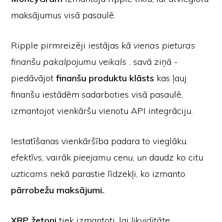
maksājumus visā pasaulē.
Ripple pirmreizēji iestājas kā
vienas pieturas
finanšu pakalpojumu veikals .
savā ziņā -
piedāvājot
finanšu produktu klāsts
kas ļauj
finanšu iestādēm sadarboties visā pasaulē,
izmantojot vienkāršu vienotu API integrāciju.
Iestatīšanas vienkāršība padara to vieglāku.
efektīvs
, vairāk
pieejamu cenu
, un daudz ko citu
uzticams
nekā parastie līdzekļi, ko izmanto
pārrobežu maksājumi.
.
XRP žetoni
tiek izmantoti, lai
likviditāte