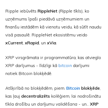
Ripple iebūvēts
RippleNet
(
Ripple tīkls
), ko
uzņēmums īpaši piedāvā uzņēmumiem un
finanšu iestādēm kā vienotu veidu, kā sūtīt naudu
visā pasaulē. RippleNet ekosistēmu veido
xCurrent
,
xRapid
, un
xVia
.
XRP virsgrāmata ir programmatūra, kas atvieglo
XRP darījumus - līdzīgi kā
bitcoin
darījumi
notiek Bitcoin blokķēdē.
Atšķirībā no blokķēdēm, piem.
Bitcoin
blokķēde
,
kas ļauj
decentralizēts
kolēģiem, lai nodrošinātu
tīkla drošību un
darījumu validēšana
- un...
XRP