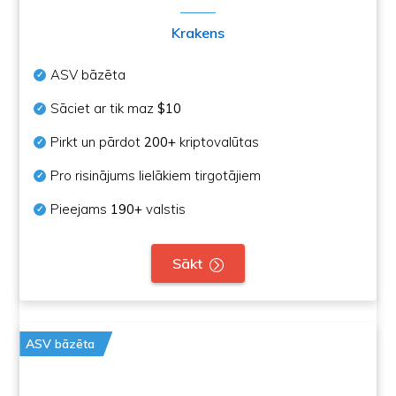
Krakens
ASV bāzēta
Sāciet ar tik maz
$10
Pirkt un pārdot
200+
kriptovalūtas
Pro risinājums lielākiem tirgotājiem
Pieejams
190+
valstis
Sākt
ASV bāzēta