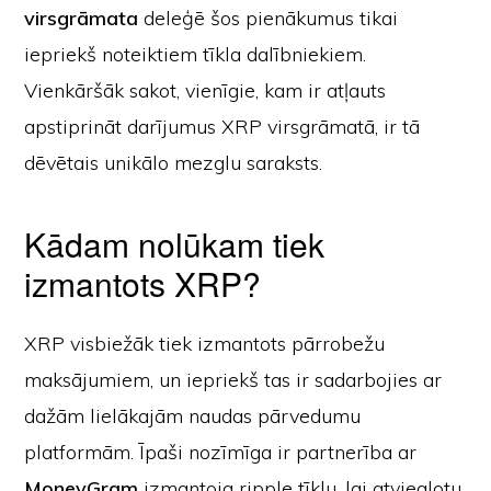
virsgrāmata
deleģē šos pienākumus tikai
iepriekš noteiktiem tīkla dalībniekiem.
Vienkāršāk sakot, vienīgie, kam ir atļauts
apstiprināt darījumus XRP virsgrāmatā, ir tā
dēvētais unikālo mezglu saraksts.
Kādam nolūkam tiek
izmantots XRP?
XRP visbiežāk tiek izmantots pārrobežu
maksājumiem, un iepriekš tas ir sadarbojies ar
dažām lielākajām naudas pārvedumu
platformām. Īpaši nozīmīga ir partnerība ar
MoneyGram
izmantoja ripple tīklu, lai atvieglotu