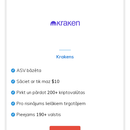
Krakens
ASV bāzēta
Sāciet ar tik maz
$10
Pirkt un pārdot
200+
kriptovalūtas
Pro risinājums lielākiem tirgotājiem
Pieejams
190+
valstis