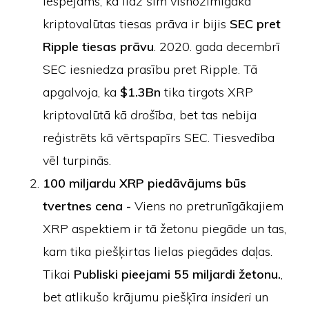
Iespējams, ka līdz šim visnozīmīgākā
kriptovalūtas tiesas prāva ir bijis
SEC pret
Ripple tiesas prāvu
. 2020. gada decembrī
SEC iesniedza prasību pret Ripple. Tā
apgalvoja, ka
$1.3Bn
tika tirgots XRP
kriptovalūtā kā
drošība,
bet tas nebija
reģistrēts kā vērtspapīrs SEC. Tiesvedība
vēl turpinās.
100 miljardu XRP piedāvājums būs
tvertnes cena -
Viens no pretrunīgākajiem
XRP aspektiem ir tā žetonu piegāde un tas,
kam tika piešķirtas lielas piegādes daļas.
Tikai
Publiski pieejami 55 miljardi žetonu.
,
bet atlikušo krājumu piešķīra
insideri
un