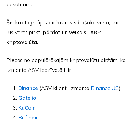
pasūtījumu
.
Šīs kriptogrāfijas biržas ir visdrošākā vieta, kur
jūs varat
pirkt, pārdot
un
veikals
.
XRP
kriptovalūta.
Piecas no populārākajām kriptovalūtu biržām, ko
izmanto ASV iedzīvotāji, ir:
Binance
(ASV klienti izmanto
Binance.US
)
Gate.io
KuCoin
Bitfinex