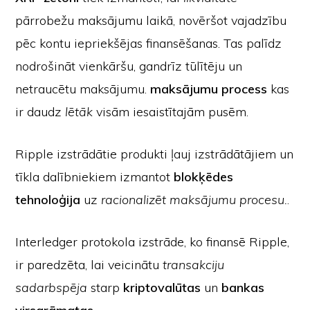
pārrobežu maksājumu laikā, novēršot vajadzību
pēc kontu iepriekšējas finansēšanas. Tas palīdz
nodrošināt vienkāršu, gandrīz tūlītēju un
netraucētu maksājumu.
maksājumu process
kas
ir daudz
lētāk
visām iesaistītajām pusēm.
Ripple izstrādātie produkti ļauj izstrādātājiem un
tīkla dalībniekiem izmantot
blokķēdes
tehnoloģija
uz
racionalizēt maksājumu procesu.
.
Interledger protokola izstrāde, ko finansē Ripple,
ir paredzēta, lai veicinātu
transakciju
sadarbspēja
starp
kriptovalūtas
un
bankas