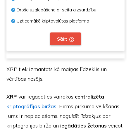
Droša uzglabāšana ar seifa aizsardzību
Uzticamākā kriptovalūtas platforma
Sākt
XRP tiek izmantots kā maiņas līdzeklis un
vērtības nesējs.
XRP
var iegādāties vairākos
centralizēta
kriptogrāfijas biržas
.
Pirms pirkuma veikšanas
jums ir nepieciešams.
noguldīt līdzekļus
par
kriptogrāfijas biržā un
iegādāties žetonus
veicot