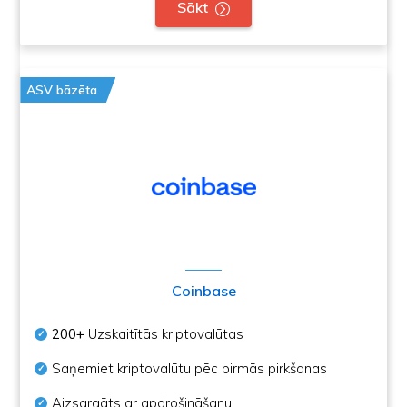
Sākt
ASV bāzēta
Coinbase
200+
Uzskaitītās kriptovalūtas
Saņemiet kriptovalūtu pēc pirmās pirkšanas
Aizsargāts ar apdrošināšanu