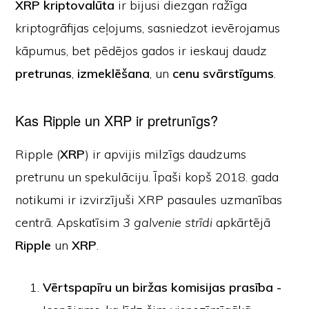
XRP kriptovalūta
ir bijusi diezgan ražīga
kriptogrāfijas ceļojums, sasniedzot ievērojamus
kāpumus, bet pēdējos gados ir ieskauj daudz
pretrunas
,
izmeklēšana
, un
cenu svārstīgums
.
Kas Ripple un XRP ir pretrunīgs?
Ripple (
XRP
) ir apvijis milzīgs daudzums
pretrunu un spekulāciju. Īpaši kopš 2018. gada
notikumi ir izvirzījuši XRP pasaules uzmanības
centrā. Apskatīsim
3 galvenie strīdi
apkārtējā
Ripple
un
XRP
.
Vērtspapīru un biržas komisijas prasība -