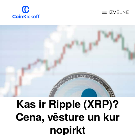
Pāriet
IZVĒLNE
uz
galveno
MONĒTU
IZLAIŠANAS
saturu
SĀKUMS
Kas ir Ripple (XRP)?
Cena, vēsture un kur
nopirkt