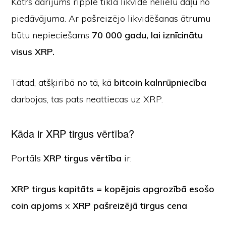
Katrs darījums ripple tīklā likvidē nelielu daļu no
piedāvājuma. Ar pašreizējo likvidēšanas ātrumu
būtu nepieciešams
70 000 gadu, lai iznīcinātu
visus XRP.
Tātad, atšķirībā no tā, kā
bitcoin kalnrūpniecība
darbojas, tas pats neattiecas uz XRP.
Kāda ir XRP tirgus vērtība?
Portāls
XRP tirgus vērtība
ir:
XRP tirgus kapitāts = kopējais apgrozībā esošo
coin apjoms
x
XRP pašreizējā tirgus cena