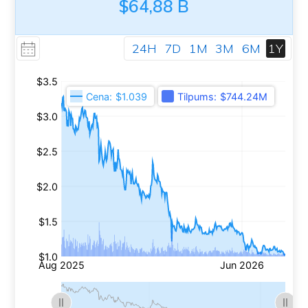
$64,88 B
24H
7D
1M
3M
6M
1Y