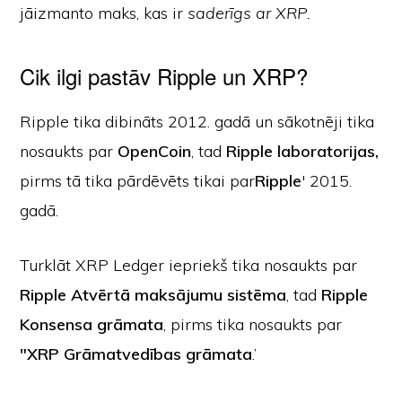
jāizmanto maks, kas ir
saderīgs ar XRP.
Cik ilgi pastāv Ripple un XRP?
Ripple tika dibināts 2012. gadā un sākotnēji tika
nosaukts par
OpenCoin
, tad
Ripple laboratorijas,
pirms tā tika pārdēvēts tikai par
Ripple
' 2015.
gadā.
Turklāt XRP Ledger iepriekš tika nosaukts par
Ripple Atvērtā maksājumu sistēma
, tad
Ripple
Konsensa grāmata
, pirms tika nosaukts par
"XRP Grāmatvedības grāmata
.’