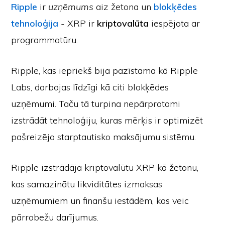
Ripple
ir
uzņēmums
aiz žetona un
blokķēdes
tehnoloģija
- XRP ir
kriptovalūta
iespējota ar
programmatūru.
Ripple, kas iepriekš bija pazīstama kā Ripple
Labs, darbojas līdzīgi kā citi blokķēdes
uzņēmumi. Taču tā turpina nepārprotami
izstrādāt tehnoloģiju, kuras mērķis ir optimizēt
pašreizējo starptautisko maksājumu sistēmu.
Ripple izstrādāja kriptovalūtu XRP kā žetonu,
kas samazinātu likviditātes izmaksas
uzņēmumiem un finanšu iestādēm, kas veic
pārrobežu darījumus.