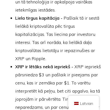
un tā tehnoloģija ir apkalpoja vairākas
ietekmīgas iestādes.
Liela tirgus kapitācija -
Pašlaik tā ir sestā
lielākā kriptovalūta pēc tirgus
kapitalizācijas. Tas liecina par investoru
Autortiesības © 2026 Brilliant British Ltd, kas darbojas kā Coin Kickoff
interesi. Tas arī norāda, ka lielākā daļa
Uzņēmuma numurs 10490224
Adrese: 2. stāvs 167-169 Great Portland Street, Londona, Apvienotā
Karaliste, W1W 5PF
kriptovalūtas lietotāju ir iepazinušies ar
Saturs ir informatīviem nolūkiem un nav ieguldījumu konsultācijas. Pagātnes
XRP un Ripple.
rezultāti nav nākotnes rezultātu rādītājs. Ieguldījumi kriptovalūtā ir saistīti ar
risku.
XRP ir lētāks nekā iepriekš -
XRP iepriekš
Kriptovalūtu neregulē Apvienotās Karalistes Finanšu uzraudzības iestāde,
un uz to neattiecas Apvienotās Karalistes Finanšu pakalpojumu
pārsniedza $3 un pašlaik ir pieejams par
kompensācijas shēmas (Financial Services Compensation Scheme)
aizsardzība vai Apvienotās Karalistes Finanšu ombuda dienesta jurisdikcija.
Ieguldījumi kriptovalūtā ir saistīti ar risku, un kriptovalūta var iegūt vērtību vai
cenu, kas ir zemāka par $1. To varētu
zaudēt daļu vai visu vērtību. No kriptovalūtas pārdošanas gūtajai peļņai var
tikt piemērots kapitāla pieauguma nodoklis.
interpretēt kā peļņu, bet citi apgalvo, ka tā
SĀKUMS
PAR
KONFIDENCIALITĀTES POLITIKA
SAZINIETIES AR MUMS
joprojām ir pārvērtēta. Tirgus ir
Latvian
neparedzams, un par cenu svārstībām var