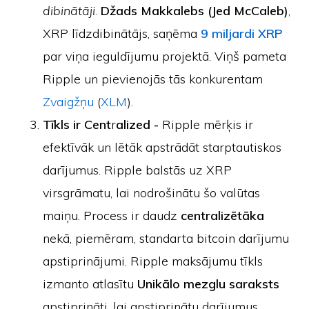
dibinātāji
.
Džads Makkalebs (Jed McCaleb)
,
XRP līdzdibinātājs, saņēma
9 miljardi XRP
par viņa ieguldījumu projektā. Viņš pameta
Ripple un pievienojās tās konkurentam
Zvaigžņu
(
XLM
).
Tīkls ir Cent
r
alized -
Ripple mērķis ir
efektīvāk un lētāk apstrādāt starptautiskos
darījumus. Ripple balstās uz XRP
virsgrāmatu, lai nodrošinātu šo valūtas
maiņu. Process ir daudz
centralizētāka
nekā, piemēram, standarta bitcoin darījumu
apstiprinājumi. Ripple maksājumu tīkls
izmanto atlasītu
Unikālo mezglu saraksts
apstiprināti, lai apstiprinātu darījumus.