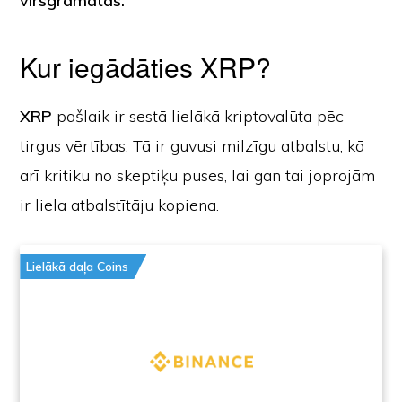
virsgrāmatas.
Kur iegādāties XRP?
XRP
pašlaik ir sestā lielākā kriptovalūta pēc
tirgus vērtības. Tā ir guvusi milzīgu atbalstu, kā
arī kritiku no skeptiķu puses, lai gan tai joprojām
ir liela atbalstītāju kopiena.
Lielākā daļa Coins