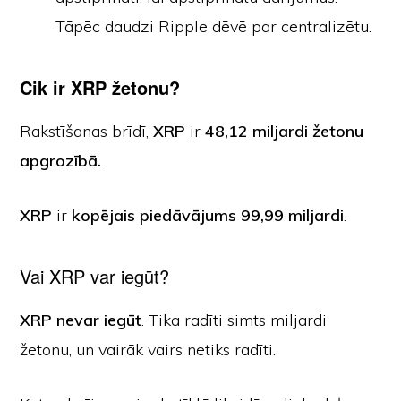
Tāpēc daudzi Ripple dēvē par centralizētu.
Cik ir XRP žetonu?
Rakstīšanas brīdī,
XRP
ir
48,12 miljardi žetonu
apgrozībā.
.
XRP
ir
kopējais piedāvājums 99,99 miljardi
.
Vai XRP var iegūt?
XRP nevar iegūt
. Tika radīti simts miljardi
žetonu, un vairāk vairs netiks radīti.