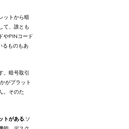
レットから暗
して、誰とも
やPINコード
いるものもあ
す。暗号取引
誰かがプラット
ん。そのた
ットがある
.ソ
機能、デスク