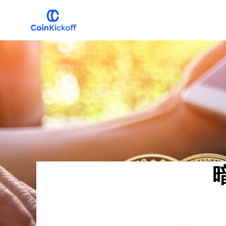
主
メ
要
イ
ナ
ン
COIN
キ
ビ
コ
ッ
ク
ゲ
ン
オ
フ
ー
テ
シ
ン
ョ
ツ
ン
へ
へ
ス
ス
キ
キ
ッ
ッ
プ
プ