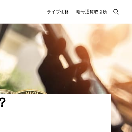
検
ライブ価格
暗号通貨取引所
索
を
表
示
す
る
？