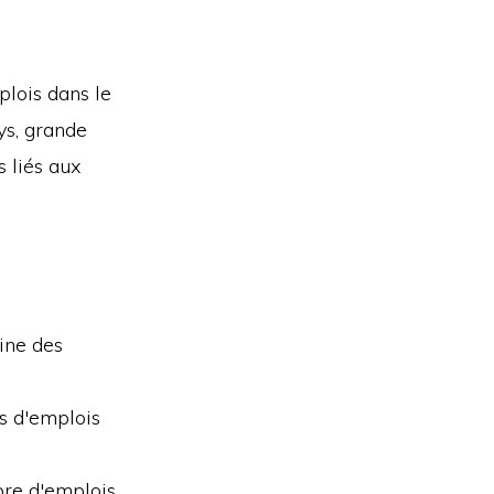
lois dans le
ys, grande
s liés aux
ine des
s d'emplois
bre d'emplois