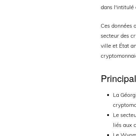
dans l'intitulé
Ces données o
secteur des c
ville et État 
cryptomonnaie
Principa
La Géorgi
cryptomon
Le secteu
liés aux
Le Wyomi