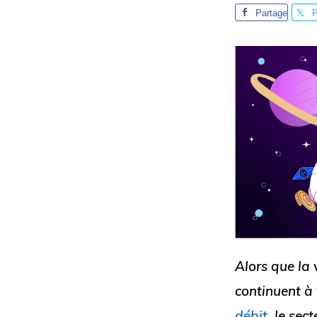
Partage
P
r
r
Alors que la 
continuent à 
débit
, le sec