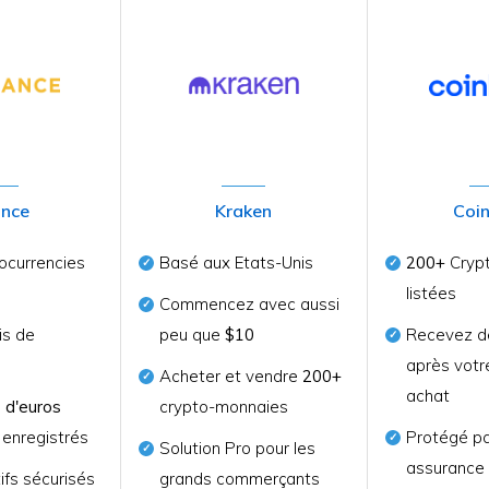
ance
Kraken
Coi
ocurrencies
Basé aux Etats-Unis
200+
Crypt
listées
Commencez avec aussi
is de
peu que
$10
Recevez d
après votr
Acheter et vendre
200+
achat
s d'euros
crypto-monnaies
s enregistrés
Protégé pa
Solution Pro pour les
assuranc
ifs sécurisés
grands commerçants