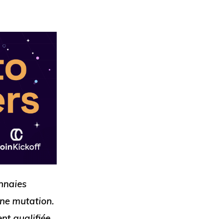
onnaies
ine mutation.
nt qualifiée