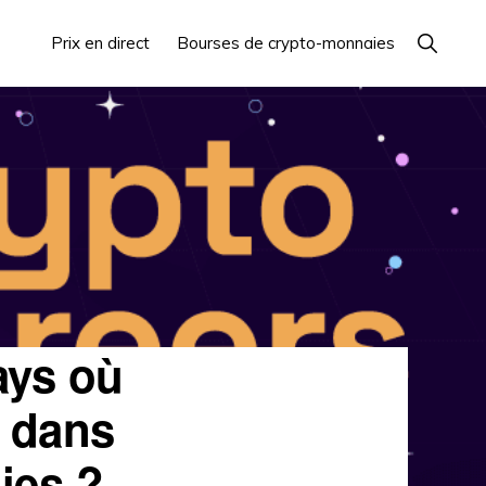
Recherc
Prix en direct
Bourses de crypto-monnaies
de
spectacl
pays où
s dans
ies ?