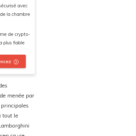
sécurisé avec
 de la chambre
rme de crypto-
 plus fiable
ncez
des
ude menée par
 principales
 tout le
 Lamborghini
ien sa vie.