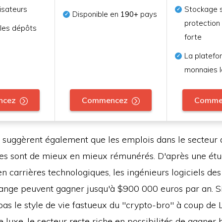
lisateurs
Stockage 
Disponible en
190+
pays
protection
 les dépôts
forte
La platefo
monnaies la
ncez
Commencez
Comme
 suggèrent également que les emplois dans le secteur 
s sont de mieux en mieux rémunérés. D'après une ét
en carrières technologiques, les ingénieurs logiciels des
ange peuvent gagner jusqu'à $900 000 euros par an. Si
pas le style de vie fastueux du "crypto-bro" à coup de
e luxe, le secteur reste riche en possibilités de gagner b