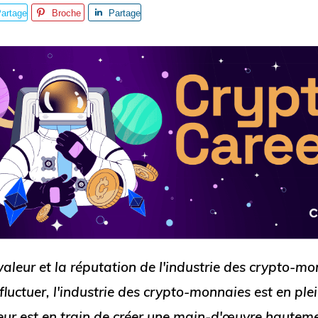
artage
Broche
Partage
r
valeur et la réputation de l'industrie des crypto-m
fluctuer, l'industrie des crypto-monnaies est en ple
teur est en train de créer une main-d'œuvre hauteme