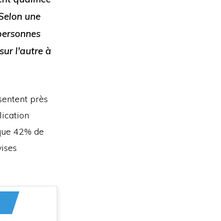
 Selon une
personnes
ur l'autre à
sentent près
lication
 que 42% de
vises