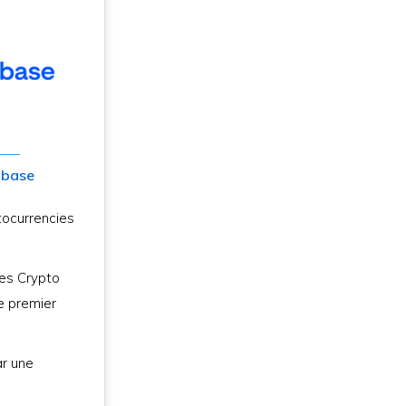
nbase
ocurrencies
es Crypto
e premier
r une
e