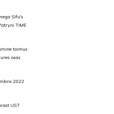
mega Sifu's
 Patryni TIME
umine toimus
uures osas
embris 2022
pärast UST