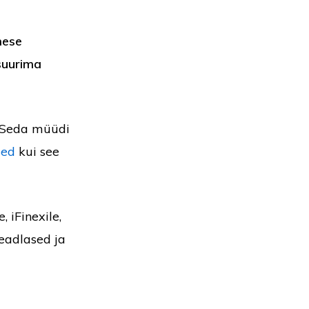
mese
 suurima
. Seda müüdi
sed
kui see
 iFinexile,
Teadlased ja