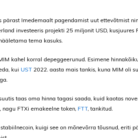
s pärast Imedemaalt pagendamist uut ettevõtmist ni
rland investeeris projekti 25 miljonit USD, kusjuures
 hääletama tema kasuks.
MIM kahel korral depeggeerunud. Esimene hinnakõik
eda, kui
UST
2022. aasta mais tankis, kuna MIM oli s
ga.
 suutis taas oma hinna tagasi saada, kuid kaotas nov
i, nagu FTXi emakeelne token,
FTT
, tankitud.
stabiilnecoin, kuigi see on mõnevõrra tõusnud, eriti 
st.