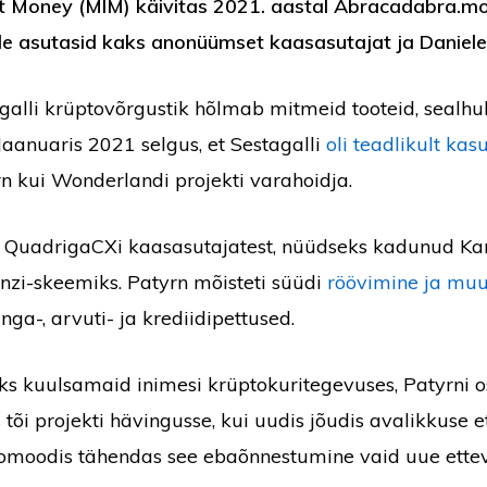
t Money (MIM) käivitas 2021. aastal Abracadabra.mo
lle asutasid kaks anonüümset kaasasutajat ja Daniele 
galli krüptovõrgustik hõlmab mitmeid tooteid, sealhul
aanuaris 2021 selgus, et Sestagalli
oli teadlikult ka
n kui Wonderlandi projekti varahoidja.
s QuadrigaCXi kaasasutajatest, nüüdseks kadunud Kan
nzi-skeemiks. Patyrn mõisteti süüdi
röövimine ja muu
nga-, arvuti- ja krediidipettused.
s kuulsamaid inimesi krüptokuritegevuses, Patyrni 
tõi projekti hävingusse, kui uudis jõudis avalikkuse et
tomoodis tähendas see ebaõnnestumine vaid uue ette