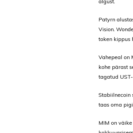
algust.
Patyrn alusta
Vision. Wonde
token kippus
Vahepeal on 
kohe pärast s
tagatud UST-
Stabiilnecoin
taas oma pig
MIM on väike 
kokkuvarisemi