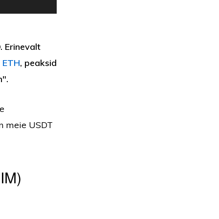
 Erinevalt
i
ETH
, peaksid
".
se
 on meie USDT
MIM)