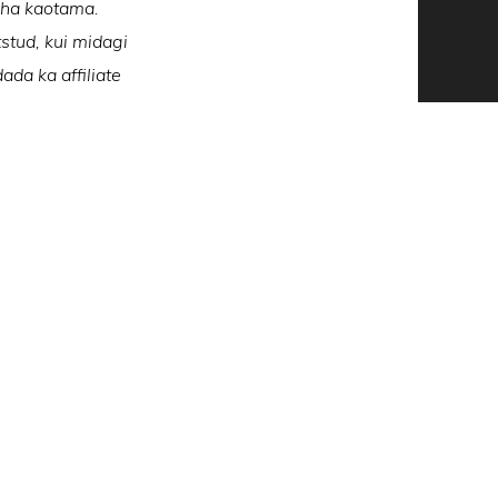
raha kaotama.
tstud, kui midagi
ada ka affiliate