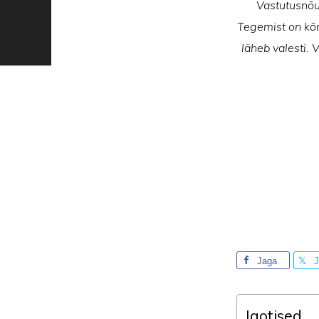
Vastutusnõue
Tegemist on kõrg
läheb valesti. 
Jaga
J
Jaotised