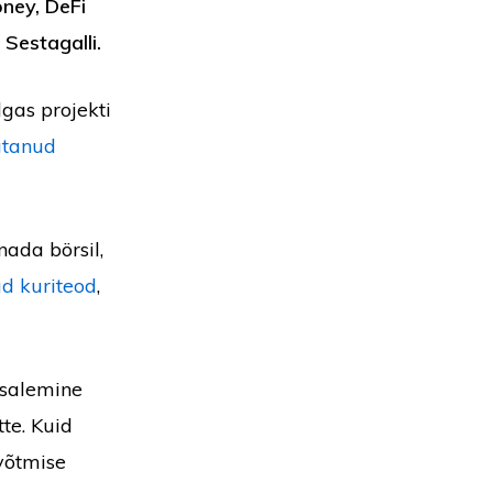
ney, DeFi
Sestagalli.
gas projekti
sutanud
ada börsil,
d kuriteod
,
osalemine
te. Kuid
võtmise