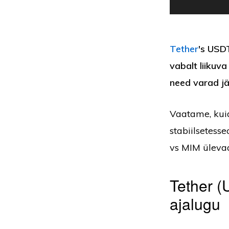
Tether
's USD
vabalt liikuv
need varad jä
Vaatame, kui
stabiilsetess
vs MIM üleva
Tether (
ajalugu