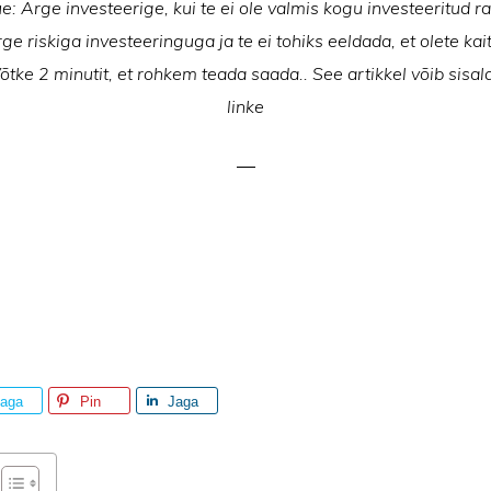
: Ärge investeerige, kui te ei ole valmis kogu investeeritud 
e riskiga investeeringuga ja te ei tohiks eeldada, et olete kai
Võtke 2 minutit, et rohkem teada saada.. See artikkel võib sisald
linke
aga
Pin
Jaga