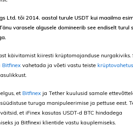
gs Ltd. tõi 2014. aastal turule USDT kui maailma esi
. Tänu varasele algusele domineerib see endiselt turul
ga.
st käivitamist kiiresti krüptomajanduse nurgakiviks
a
Bitfinex
vahetada ja võeti vastu teiste
krüptovahetu
asulikkust.
selgus, et
Bitfinex
ja Tether kuulusid samale ettevõttele,
 süüdistuse turuga manipuleerimise ja pettuse eest. 
 väitsid, et iFinex kasutas USDT-d BTC hindadega
seks ja Bitfinexi klientide vastu kauplemiseks.