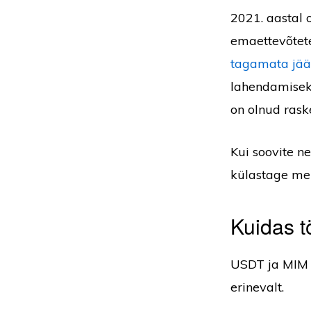
2021. aastal
emaettevõtete 
tagamata jä
lahendamisek
on olnud rask
Kui soovite n
külastage me
Kuidas t
USDT ja MIM 
erinevalt.