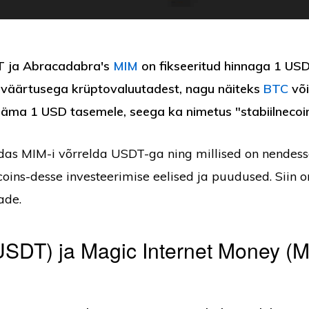
T ja Abracadabra's
MIM
on fikseeritud hinnaga 1 USD.
a väärtusega krüptovaluutadest, nagu näiteks
BTC
võ
äma 1 USD tasemele, seega ka nimetus "stabiilnecoin
das MIM-i võrrelda USDT-ga ning millised on nendes
ecoins-desse investeerimise eelised ja puudused. Siin
ade.
USDT) ja Magic Internet Money (