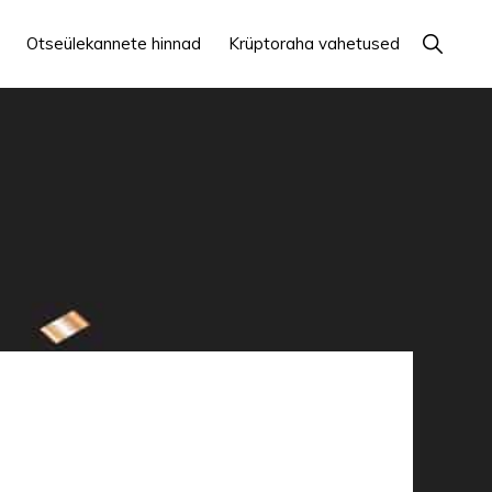
Näita
Otseülekannete hinnad
Krüptoraha vahetused
otsingut