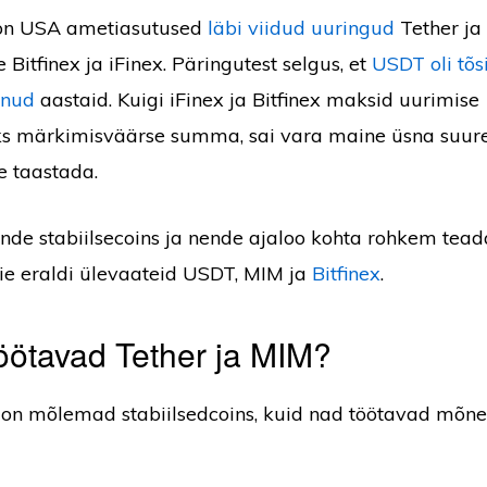
 on USA ametiasutused
läbi viidud uuringud
Tether ja 
Bitfinex ja iFinex. Päringutest selgus, et
USDT oli tõsi
änud
aastaid. Kuigi iFinex ja Bitfinex maksid uurimise
s märkimisväärse summa, sai vara maine üsna suure
e taastada.
ende stabiilsecoins ja nende ajaloo kohta rohkem tead
ie eraldi ülevaateid USDT, MIM ja
Bitfinex
.
öötavad Tether ja MIM?
on mõlemad stabiilsedcoins, kuid nad töötavad mõne