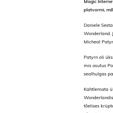
Magic Interne
platvormi, mi
Daniele Sesta
Wonderland. J
Micheal Patyr
Patyrn oli ük
mis osutus Po
sealhulgas pa
Kahtlemata ük
Wonderlandis 
tõelises krüp