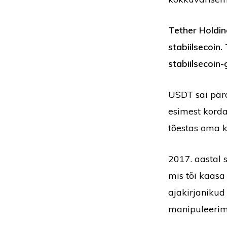
Tether Holdin
stabiilsecoin
stabiilsecoin-
USDT sai pära
esimest kord
tõestas oma k
2017. aastal 
mis tõi kaasa
ajakirjanikud
manipuleerimi