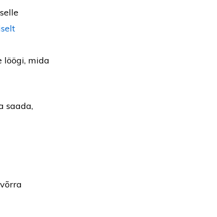
selle
selt
 löögi, mida
a saada,
võrra