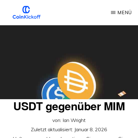
Zum
MENÜ
Hauptinhalt
springen
MÜNZANSTOSS
USDT gegenüber MIM
von:
Ian Wright
Zuletzt aktualisiert:
Januar 8, 2026