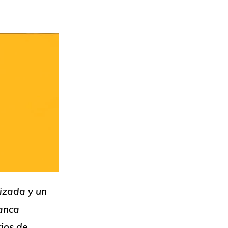
izada y un
banca
rios de