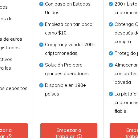
Con base en Estados
200+
Lista
edas
Unidos
criptomon
as de
Empieza con tan poco
Obtenga C
n
como
$10
después de
s de euros
compra
Comprar y vender
200+
gistrados
criptomonedas
Protegido 
ctivos
Solución Pro para
Almacenam
a los
grandes operadores
con protec
bóveda
Disponible en
190+
los depósitos
países
La platafo
criptomon
fiable
zar a
Empezar a
Empe
jar
trabajar
traba