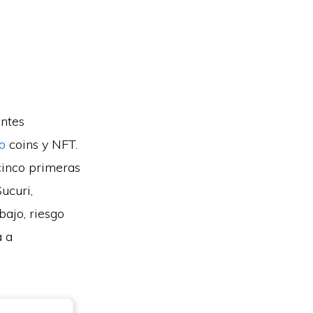
entes
o
coins y NFT.
cinco primeras
ucuri,
bajo, riesgo
a a