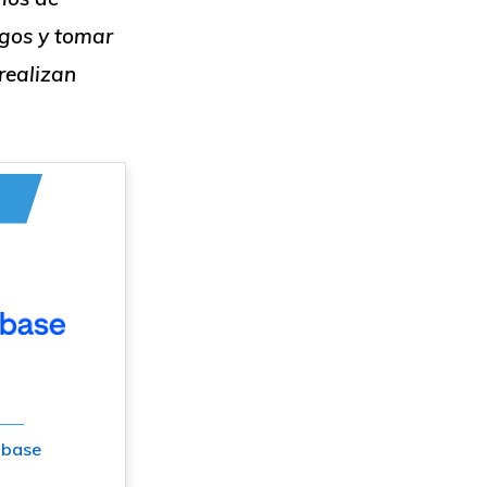
sgos y tomar
realizan
nbase