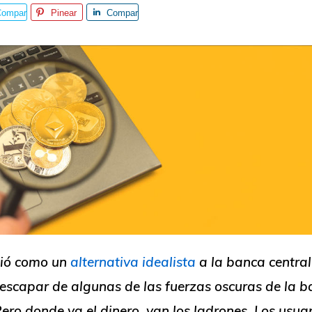
Compar
Pinear
Compar
e
te
gió como un
alternativa idealista
a la banca central
 escapar de algunas de las fuerzas oscuras de la 
Pero donde va el dinero, van los ladrones. Los usua