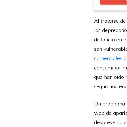
Al tratarse de
los depredado
distancia en l
son vulnerable
comerciales
de
consumidor me
que han oído h
según una enc
Un problema i
web de aparie
desprevenidos.