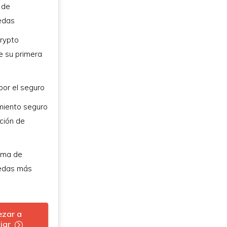
 de
edas
rypto
 su primera
por el seguro
iento seguro
ción de
rma de
edas más
zar a
jar