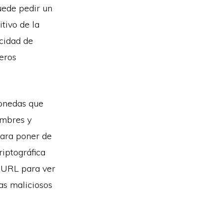
puede pedir un
itivo de la
cidad de
ieros
monedas que
ombres y
Para poner de
riptográfica
 URL para ver
as maliciosos