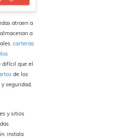
edas atraen a
e almacenan a
ales.
carteras
los
difícil que el
artos
de los
 y seguridad,
s y sitios
edas
n, instala