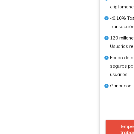
criptomon
<0,10%
Tas
transacció
120 millone
Usuarios re
Fondo de a
seguros par
usuarios
Ganar con 
Empe
traba