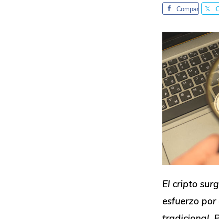
Compar
te
t
El cripto sur
esfuerzo por
tradicional. 