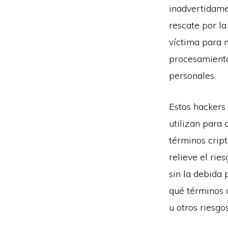
inadvertidam
rescate por la
víctima para 
procesamiento 
personales.
Estos hackers
utilizan para 
términos crip
relieve el rie
sin la debida 
qué términos 
u otros riesgo