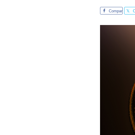
Compar
te
t