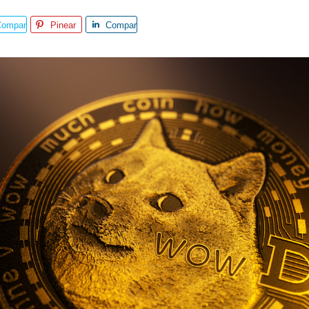
Compar
Pinear
Compar
e
te