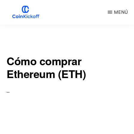
Ir
MENÚ
al
contenido
INICIO
DE
principal
LA
MONEDA
Cómo comprar
Ethereum (ETH)