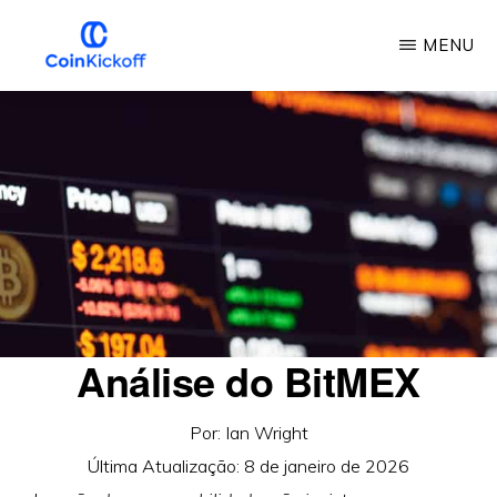
Pular
MENU
para
o
COIN
INÍCIO
conteúdo
principal
Análise do BitMEX
Por:
Ian Wright
Última Atualização:
8 de janeiro de 2026