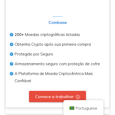
Coinbase
Direitos autorais © 2026 Brilliant British Ltd, negociando como Coin
200+
Moedas criptográficas listadas
Kickoff
Empresa número 10490224
Obtenha Crypto após sua primeira compra
Endereço: 2nd Floor 167-169 Great Portland Street, Londres, Reino
Unido, W1W 5PF
Protegido por Seguro
O conteúdo é para fins informativos e não é um conselho de investimento. O
desempenho passado não é indicativo de resultados futuros. Investir em
moedas criptográficas vem com risco.
Armazenamento seguro com proteção de cofre
A moeda criptográfica não é regulamentada pela Autoridade de Conduta
Financeira do Reino Unido e não está sujeita à proteção sob o Esquema de
A Plataforma de Moeda Criptocêntrica Mais
Compensação de Serviços Financeiros do Reino Unido ou dentro do escopo
da jurisdição do Serviço de Ombudsman Financeiro do Reino Unido. O
Confiável
investimento em moeda criptográfica vem com risco e a moeda criptográfica
pode ganhar em valor, ou perder algum ou todo o valor. O imposto sobre
ganhos de capital pode ser aplicável aos lucros das vendas em moeda
criptográfica.
Comece a trabalhar
INÍCIO
SOBRE
POLÍTICA DE PRIVACIDADE
CONTATE-NOS
Portuguese